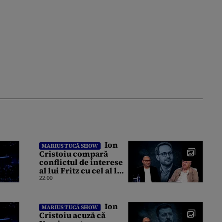
Ion
MARIUS TUCĂ SHOW
Cristoiu compară
conflictul de interese
al lui Fritz cu cel al lui
Iohannis: „Ghinionul
22:00
lui Fritz este că două
instanțe l-au declarat
incompatibil”
Ion
MARIUS TUCĂ SHOW
Cristoiu acuză că