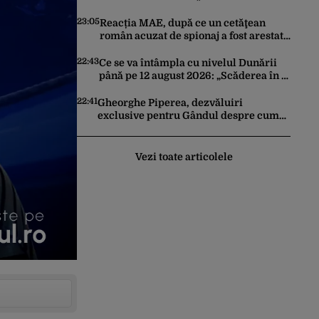
cu deputatul USR Cezar Drăgoescu,
deficitul fiind motivul scandalului
23:05
Reacția MAE, după ce un cetăţean
român acuzat de spionaj a fost arestat
în Germania. Complotase cu un
ucrainean ca să asasineze un
22:43
Ce se va întâmpla cu nivelul Dunării
producător de drone
până pe 12 august 2026: „Scăderea în 7
zile este de 10 centimetri”
22:41
Gheorghe Piperea, dezvăluiri
exclusive pentru Gândul despre cum
Ursula von der Leyen, Emmanuel
Macron și Zelenski plănuiesc pe Signal
să îl pună „la respect” pe Trump
Vezi toate articolele