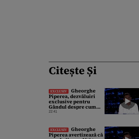
Citește Și
Gheorghe
EXCLUSIV
Piperea, dezvăluiri
exclusive pentru
Gândul despre cum
Ursula von der Leyen,
22:41
Emmanuel Macron și
Zelenski plănuiesc pe
Signal să îl pună „la
Gheorghe
EXCLUSIV
respect” pe Trump
Piperea avertizează că