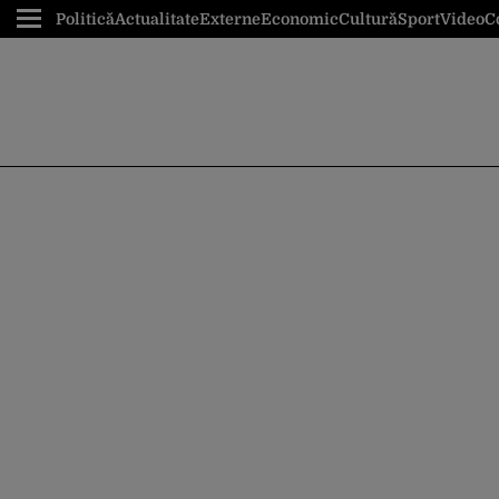
Politică
Actualitate
Externe
Economic
Cultură
Sport
Video
C