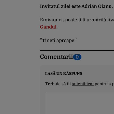
Invitatul zilei este Adrian Oianu,
Emisiunea poate fi fi urmărită li
Gandul
.
”Tineți aproape!”
Comentarii
0
LASĂ UN RĂSPUNS
Trebuie să fii
autentificat
pentru a 