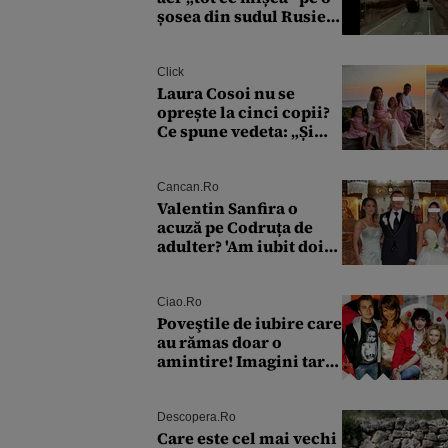
șosea din sudul Rusiei.
Drumul strategic de
aprovizionare către
Crimeea este controlat
Click
complet
Laura Cosoi nu se
oprește la cinci copii?
Ce spune vedeta: „Și
Nina a venit într-un
moment în care nici
măcar nu mai
Cancan.ro
discutam”
Valentin Sanfira o
acuză pe Codruța de
adulter? 'Am iubit doi
ochi ce m-au înșelat!'
Ciao.ro
Poveştile de iubire care
au rămas doar o
amintire! Imagini tari
cu Gina Pistol, Răzvan
Fodor sau Andra
Măruţă şi foştii
Descopera.ro
parteneri
Care este cel mai vechi