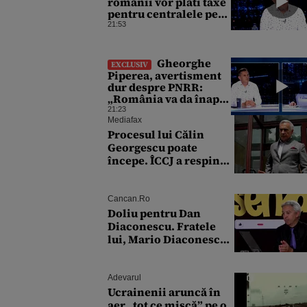
românii vor plăti taxe
pentru centralele pe
gaz și sobe sub formă
21:53
de certificate de CO2
Gheorghe
EXCLUSIV
Piperea, avertisment
dur despre PNRR:
„România va da înapoi
banii europeni
21:23
neinvestiți în energie,
Mediafax
chiar dacă a închis
Procesul lui Călin
centralele pe
Georgescu poate
cărbune”
începe. ÎCCJ a respins
contestațiile în dosarul
privind lovitura de stat
Cancan.ro
Doliu pentru Dan
Diaconescu. Fratele
lui, Mario Diaconescu,
a încetat din viață la
doar 60 de ani
Adevarul
Ucrainenii aruncă în
aer „tot ce mișcă” pe o