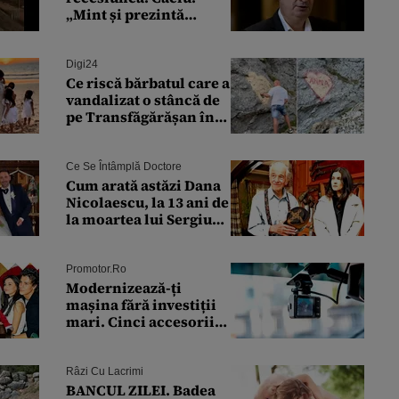
„Mint și prezintă
denaturat lucrurile”
Digi24
Ce riscă bărbatul care a
vandalizat o stâncă de
pe Transfăgărășan în
semn de iubire față de
„Anna”
Ce Se Întâmplă Doctore
Cum arată astăzi Dana
Nicolaescu, la 13 ani de
la moartea lui Sergiu
Nicolaescu.
Transformarea care i-a
surprins pe toți
Promotor.ro
Modernizează-ți
mașina fără investiții
mari. Cinci accesorii
recomandate șoferilor
Râzi Cu Lacrimi
BANCUL ZILEI. Badea