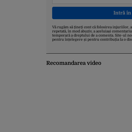
Intră î
Vă rugăm să țineți cont că folosirea injuriilor, 
repetată, în mod abuziv, a aceluiași comentariu
temporară a dreptului de a comenta. Site-ul no
pentru înțelegere și pentru contribuția la o di
Recomandarea video