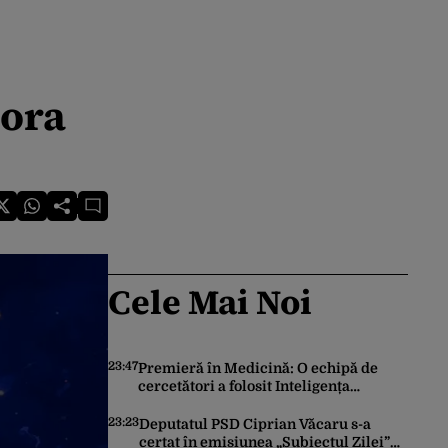
 ora
Cele Mai Noi
23:47
Premieră în Medicină: O echipă de
cercetători a folosit Inteligența
Artificială pentru a crea primele
virusuri sintetice la tratarea de E.coli
23:23
Deputatul PSD Ciprian Văcaru s-a
certat în emisiunea „Subiectul Zilei”