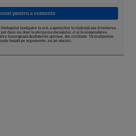
n cont pentru a comenta
a limbajului instigator la ură, a apelurilor la violență sau trimiterea
 pot duce nu doar la ștergerea mesajului, ci și la suspendarea
stru încurajează dezbaterile aprinse, dar civilizate. Vă mulțumim
scuție bazată pe argumente, nu pe atacuri.