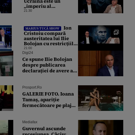
Ucraina este un
„imperiu al
corupției”: „Jumătate
21:30
din banii trimiși se
întorc în UE”
Ion
MARIUS TUCĂ SHOW
Cristoiu compară
austeritatea lui Ilie
Bolojan cu restricțiile
lui Ceaușescu: „Am
21:00
retrăit vremurile
Digi24
tinereții”
Ce spune Ilie Bolojan
despre publicarea
declarației de avere a
partenerei sale de viață
Prosport.ro
GALERIE FOTO. Ioana
Tamaş, apariție
fermecătoare pe plajă!
Reacția Adelinei
Pestrițu când a văzut-o
Mediafax
Guvernul ascunde
recesiunea. Câciu: