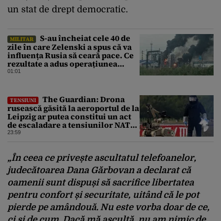
un stat de drept democratic.
S-au încheiat cele 40 de
MILITAR
zile în care Zelenski a spus că va
influența Rusia să ceară pace. Ce
rezultate a adus operațiunea
Kievului
01:01
The Guardian: Drona
TENSIUNI
rusească găsită la aeroportul de la
Leipzig ar putea constitui un act
de escaladare a tensiunilor NATO-
Rusia
23:59
„În ceea ce privește ascultatul telefoanelor,
judecătoarea Dana Gărbovan a declarat că
oamenii sunt dispuși să sacrifice libertatea
pentru confort și securitate, uitând că le pot
pierde pe amândouă. Nu este vorba doar de ce,
ci și de cum.
Dacă mă ascultă, nu am nimic de