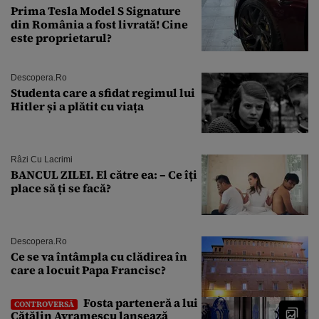
Prima Tesla Model S Signature
din România a fost livrată! Cine
este proprietarul?
Descopera.ro
Studenta care a sfidat regimul lui
Hitler și a plătit cu viața
Râzi Cu Lacrimi
BANCUL ZILEI. El către ea: – Ce îți
place să ți se facă?
Descopera.ro
Ce se va întâmpla cu clădirea în
care a locuit Papa Francisc?
Fosta parteneră a lui
CONTROVERSĂ
Cătălin Avramescu lansează