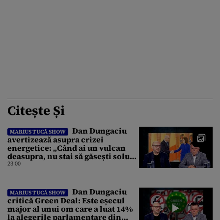
Citește Și
Dan Dungaciu
MARIUS TUCĂ SHOW
avertizează asupra crizei
energetice: „Când ai un vulcan
deasupra, nu stai să găsești soluții
cu leucoplast”
23:00
Dan Dungaciu
MARIUS TUCĂ SHOW
critică Green Deal: Este eșecul
major al unui om care a luat 14%
la alegerile parlamentare din