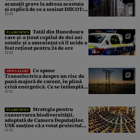
acuzații grave la adresa acestuia
și explică de ce a sesizat DIICOT:
„Făcea baie complet dezbrăcat cu
23:25
copiii”. Fostul consilier
prezidențial respinge acuzațiile
Tatăl din Hunedoara
FLASH NEWS
care și-a ținut copilul de doi ani
ostatic și a amenințat că îl ucide a
fost reținut pentru 24 de ore
22:52
Ce spune
NEWS ALERT
Transelectrica despre un risc de
pană majoră de curent, în plină
criză energetică. Ce se întâmplă
cu Sistemul Electroenergetic
22:51
Național
Strategia pentru
FLASH NEWS
conservarea biodiversităţii,
adoptată de Camera Deputaţilor.
USR susține că a votat proiectul
cu amendamentele PSD pentru a
22:31
nu bloca un jalon PNRR