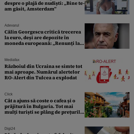
despre o plajă de nudiști: „Bine te-
am găsit, Amsterdam”
Adevarul
Călin Georgescu critică trecerea
la euro, deși are depozite în
moneda europeană: „Renunți la
leu, renunți la suveranitate”
Mediafax
Războiul din Ucraina se simte tot
mai aproape. Numărul alertelor
RO-Alert din Tulcea a explodat
Click
Cât a ajuns să coste o cafea și o
prăjitură în Bulgaria. Tot mai
mulți turiști se plâng de prețurile
ridicate
Digi24