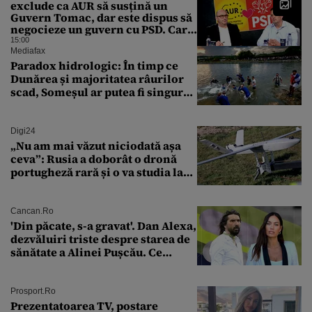
exclude ca AUR să susțină un
Guvern Tomac, dar este dispus să
negocieze un guvern cu PSD. Care
sunt condițiile
15:00
Mediafax
Paradox hidrologic: În timp ce
Dunărea și majoritatea râurilor
scad, Someșul ar putea fi singurul
mare râu cu debite în creștere
Digi24
„Nu am mai văzut niciodată așa
ceva”: Rusia a doborât o dronă
portugheză rară și o va studia la
un institut de cercetare
Cancan.ro
'Din păcate, s-a gravat'. Dan Alexa,
dezvăluiri triste despre starea de
sănătate a Alinei Pușcău. Ce
discuție au avut cu două zile în
urmă
Prosport.ro
Prezentatoarea TV, postare