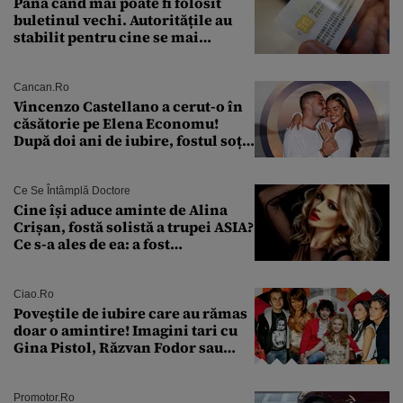
Până când mai poate fi folosit
buletinul vechi. Autoritățile au
stabilit pentru cine se mai
eliberează cartea de identitate
model 1997
Cancan.ro
Vincenzo Castellano a cerut-o în
căsătorie pe Elena Economu!
După doi ani de iubire, fostul soț
al Antoniei se pregătește de nuntă
Ce Se Întâmplă Doctore
Cine își aduce aminte de Alina
Crișan, fostă solistă a trupei ASIA?
Ce s-a ales de ea: a fost
condamnată la închisoare cu
suspendare. Ce acuzații i se aduc
Ciao.ro
Poveştile de iubire care au rămas
doar o amintire! Imagini tari cu
Gina Pistol, Răzvan Fodor sau
Andra Măruţă şi foştii parteneri
Promotor.ro