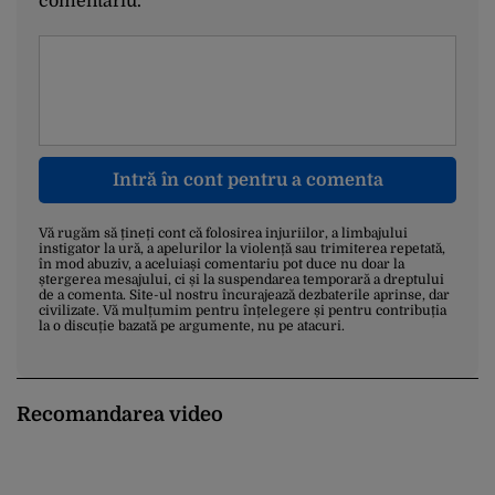
comentariu.
Intră în cont pentru a comenta
Vă rugăm să țineți cont că folosirea injuriilor, a limbajului
instigator la ură, a apelurilor la violență sau trimiterea repetată,
în mod abuziv, a aceluiași comentariu pot duce nu doar la
ștergerea mesajului, ci și la suspendarea temporară a dreptului
de a comenta. Site-ul nostru încurajează dezbaterile aprinse, dar
civilizate. Vă mulțumim pentru înțelegere și pentru contribuția
la o discuție bazată pe argumente, nu pe atacuri.
Recomandarea video