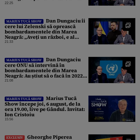
Olanda
22:25
Dan Dungaciu îi
MARIUS TUCĂ SHOW
cere lui Zelenski să oprească
bombardamentele din Marea
Neagră: „Aveți un război, e al
vostru, dar lăsați restul să
21:33
circule”
Dan Dungaciu
MARIUS TUCĂ SHOW
cere ONU să intervină în
bombardamentele din Marea
Neagră: Au știut să o facă în 2022
ca să salveze grânele ucrainene
21:08
Marius Tucă
MARIUS TUCĂ SHOW
Show începe joi, 6 august, de la
ora 19.00, live pe Gândul. Invitat:
Ion Cristoiu
15:56
Gheorghe Piperea
EXCLUSIV