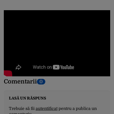
Comentarii
0
LASĂ UN RĂSPUNS
Trebuie să fii
autentificat
pentru a publica un