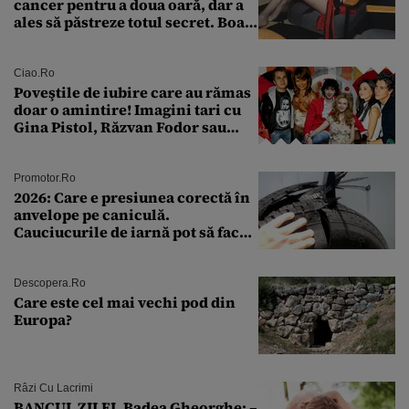
cancer pentru a doua oară, dar a
ales să păstreze totul secret. Boala
a fost descoperită la un control de
rutină
Ciao.ro
Poveştile de iubire care au rămas
doar o amintire! Imagini tari cu
Gina Pistol, Răzvan Fodor sau
Andra Măruţă şi foştii parteneri
Promotor.ro
2026: Care e presiunea corectă în
anvelope pe caniculă.
Cauciucurile de iarnă pot să facă
explozie la peste 40°C?
Descopera.ro
Care este cel mai vechi pod din
Europa?
Râzi Cu Lacrimi
BANCUL ZILEI. Badea Gheorghe: –