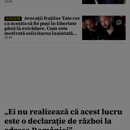
18:46
Avocații fraților Tate cer
JUSTIȚIE
ca aceștia să fie puși în libertate
până la extrădare. Cum este
motivată solicitarea înaintată
instanței
18:46
„Ei nu realizează că acest lucru
este o declarație de război la