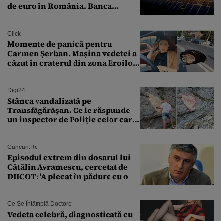
de euro în România. Banca
Transilvania le acordă o
finanțare uriașă
Click
Momente de panică pentru
Carmen Șerban. Mașina vedetei a
căzut în craterul din zona Eroilor:
„M-am speriat foarte tare”
Digi24
Stânca vandalizată pe
Transfăgărășan. Ce le răspunde
un inspector de Poliție celor care
întreabă: „Dar ce a făcut?”
Cancan.ro
Episodul extrem din dosarul lui
Cătălin Avramescu, cercetat de
DIICOT: 'A plecat în pădure cu o
Ce Se Întâmplă Doctore
Vedeta celebră, diagnosticată cu