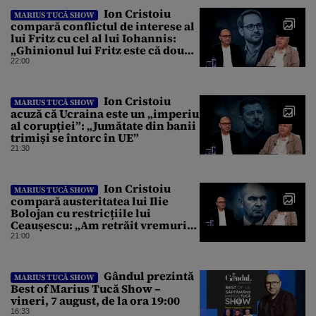
Ion Cristoiu
MARIUS TUCĂ SHOW
compară conflictul de interese al
lui Fritz cu cel al lui Iohannis:
„Ghinionul lui Fritz este că două
instanțe l-au declarat
22:00
incompatibil”
Ion Cristoiu
MARIUS TUCĂ SHOW
acuză că Ucraina este un „imperiu
al corupției”: „Jumătate din banii
trimiși se întorc în UE”
21:30
Ion Cristoiu
MARIUS TUCĂ SHOW
compară austeritatea lui Ilie
Bolojan cu restricțiile lui
Ceaușescu: „Am retrăit vremurile
tinereții”
21:00
Gândul prezintă
MARIUS TUCĂ SHOW
Best of Marius Tucă Show –
vineri, 7 august, de la ora 19:00
16:33