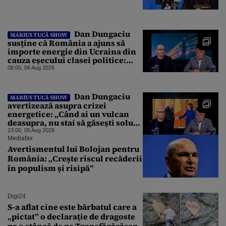
Dan Dungaciu
MARIUS TUCĂ SHOW
susține că România a ajuns să
importe energie din Ucraina din
cauza eșecului clasei politice:
Este bilanțul politic al ultimilor
08:00, 06 Aug 2026
ani
Dan Dungaciu
MARIUS TUCĂ SHOW
avertizează asupra crizei
energetice: „Când ai un vulcan
deasupra, nu stai să găsești soluții
cu leucoplast”
23:00, 05 Aug 2026
Mediafax
Avertismentul lui Bolojan pentru
România: „Crește riscul recăderii
în populism și risipă”
Digi24
S-a aflat cine este bărbatul care a
„pictat” o declarație de dragoste