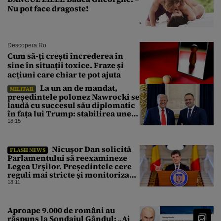
Nu pot face dragoste!
Descopera.ro
Cum să-ți crești încrederea în
sine în situații toxice. Fraze și
acțiuni care chiar te pot ajuta
La un an de mandat,
MILITAR
președintele polonez Nawrocki se
laudă cu succesul său diplomatic
în fața lui Trump: stabilirea unei
prezențe americane permanente
18:15
Nicuşor Dan solicită
FLASH NEWS
Parlamentului să reexamineze
Legea Urşilor. Președintele cere
reguli mai stricte și monitorizare
în timp real
18:11
Aproape 9.000 de români au
răspuns la Sondajul Gândul: „Ai