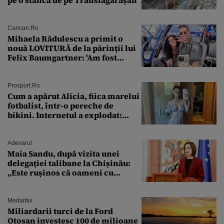
pe o stâncă de pe Transfăgărășan
Cancan.ro
Mihaela Rădulescu a primit o
nouă LOVITURĂ de la părinții lui
Felix Baumgartner: 'Am fost
ȘTEARSĂ complet din
Prosport.ro
Cum a apărut Alicia, fiica marelui
fotbalist, într-o pereche de
bikini. Internetul a explodat:
„Zeiță superbă!”
Adevarul
Maia Sandu, după vizita unei
delegației talibane la Chișinău:
„Este rușinos că oameni cu
funcții înalte nu se
documentează”
Mediafax
Miliardarii turci de la Ford
Otosan investesc 100 de milioane