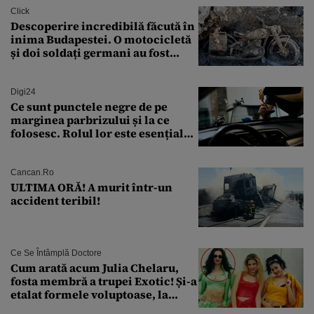
Click
Descoperire incredibilă făcută în
inima Budapestei. O motocicletă
și doi soldați germani au fost
găsiți în Dunăre
Digi24
Ce sunt punctele negre de pe
marginea parbrizului și la ce
folosesc. Rolul lor este esențial
pentru siguranța mașinii
Cancan.ro
ULTIMA ORĂ! A murit într-un
accident teribil!
Ce Se Întâmplă Doctore
Cum arată acum Julia Chelaru,
fosta membră a trupei Exotic! Și-a
etalat formele voluptoase, la
aproape 50 de ani