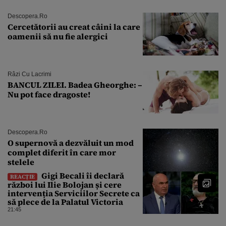
Descopera.ro
Cercetătorii au creat câini la care
oamenii să nu fie alergici
Râzi Cu Lacrimi
BANCUL ZILEI. Badea Gheorghe: –
Nu pot face dragoste!
Descopera.ro
O supernovă a dezvăluit un mod
complet diferit în care mor
stelele
Gigi Becali îi declară
REACȚIE
război lui Ilie Bolojan și cere
intervenția Serviciilor Secrete ca
să plece de la Palatul Victoria
21:45