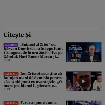
Citește Și
„Subiectul Zilei” cu
EMISIUNI
Răzvan Dumitrescu începe luni,
10 august, de la ora 20:30, live pe
Gândul. Hari Bucur Marcu și
Sarmiza Andronic, dezvăluiri
16:30
despre misterul dronei care ne-a
traversat țara
Ion Cristoiu susține că
EXCLUSIV
Bolojan nu-și dă demisia pentru
că s-a obișnuit cu avantajele. „O
mare problemă la plecare e
prăpastia dintre avantajele pe
16:23
care le-a avut”
Feraru spune cum a
EXCLUSIV