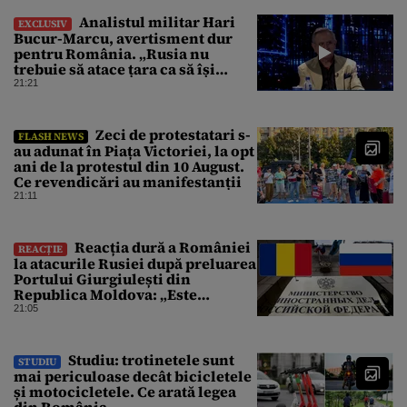
Analistul militar Hari
EXCLUSIV
Bucur-Marcu, avertisment dur
pentru România. „Rusia nu
trebuie să atace țara ca să își
atingă obiectivele de aici”
21:21
Zeci de protestatari s-
FLASH NEWS
au adunat în Piața Victoriei, la opt
ani de la protestul din 10 August.
Ce revendicări au manifestanții
21:11
Reacția dură a României
REACȚIE
la atacurile Rusiei după preluarea
Portului Giurgiulești din
Republica Moldova: „Este
propagandă stalinistă”
21:05
Studiu: trotinetele sunt
STUDIU
mai periculoase decât bicicletele
și motocicletele. Ce arată legea