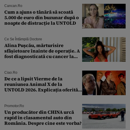
acestora
Cancan.ro
Cum a ajuns o tânără să scoată
5.000 de euro din buzunar după o
noapte de distracție la UNTOLD
Ce Se Întâmplă Doctore
Alina Pușcău, mărturisire
sfâșietoare înainte de operație. A
fost diagnosticată cu cancer la
sân în metastază: „Este singurul
tratament care o să mă ajute să
îmi salvez viața”
Ciao.ro
De ce a lipsit Vierme de la
reuniunea Animal X de la
UNTOLD 2026. Explicația oferită
de Șerban Copoț
Promotor.ro
Un producător din CHINA urcă
rapid în clasamentul auto din
România. Despre cine este vorba?