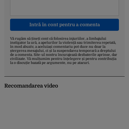
Intră în cont pentru a comenta
Vă rugăm să țineți cont că folosirea injuriilor, a limbajului
instigator la ură, a apelurilor la violență sau trimiterea repetată,
în mod abuziv, a aceluiași comentariu pot duce nu doar la
ștergerea mesajului, ci și la suspendarea temporară a dreptului
de a comenta. Site-ul nostru încurajează dezbaterile aprinse, dar
civilizate. Vă mulțumim pentru înțelegere și pentru contribuția
la o discuție bazată pe argumente, nu pe atacuri.
Recomandarea video