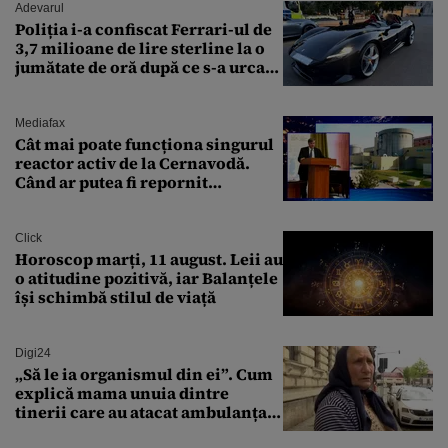
Adevarul
Poliția i-a confiscat Ferrari-ul de
3,7 milioane de lire sterline la o
jumătate de oră după ce s-a urcat
la volan
Mediafax
Cât mai poate funcționa singurul
reactor activ de la Cernavodă.
Când ar putea fi repornit
Reactorul 1
Click
Horoscop marți, 11 august. Leii au
o atitudine pozitivă, iar Balanțele
își schimbă stilul de viață
Digi24
„Să le ia organismul din ei”. Cum
explică mama unuia dintre
tinerii care au atacat ambulanța
agresiunea revoltătoare a