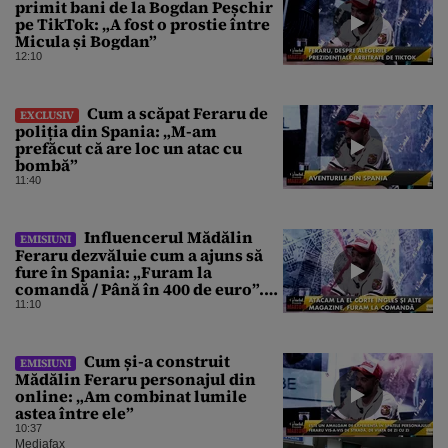
primit bani de la Bogdan Peșchir
pe TikTok: „A fost o prostie între
Micula și Bogdan”
12:10
Cum a scăpat Feraru de
EXCLUSIV
poliția din Spania: „M-am
prefăcut că are loc un atac cu
bombă”
11:40
Influencerul Mădălin
EMISIUNI
Feraru dezvăluie cum a ajuns să
fure în Spania: „Furam la
comandă / Până în 400 de euro”.
Ce pățea dacă trecea pragul
11:10
Cum și-a construit
EMISIUNI
Mădălin Feraru personajul din
online: „Am combinat lumile
astea între ele”
10:37
Mediafax