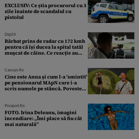
EXCLUSIV: Ce știa procurorul cu 3
zile înainte de scandalul cu
pistolul
Digi24
Bărbat prins de radar cu 172 kmh
pentru că își ducea la spital tatăl
muşcat de câine. Ce reacție au
avut polițiștii
Cancan.ro
Cine este Anna și cum l-a 'smintit'
pe pensionarul MApN care i-a
scris numele pe stâncă. Povestea
'interzisă' care se ascunde în
spatele graffitiului de pe
Transfăgărășan
Prosport.ro
FOTO. Irina Deleanu, imagini
incendiare: „Îmi place să fiu cât
mai naturală”