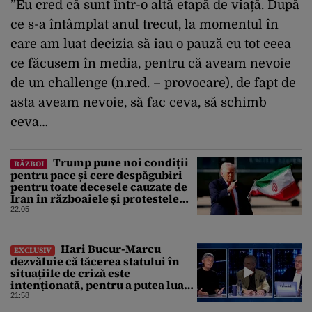
”Eu cred că sunt într-o altă etapă de viață. După
ce s-a întâmplat anul trecut, la momentul în
care am luat decizia să iau o pauză cu tot ceea
ce făcusem în media, pentru că aveam nevoie
de un challenge (n.red. – provocare), de fapt de
asta aveam nevoie, să fac ceva, să schimb
ceva…
Trump pune noi condiții
RĂZBOI
pentru pace și cere despăgubiri
pentru toate decesele cauzate de
Iran în războaiele și protestele
din ultimii 50 de ani
22:05
Hari Bucur-Marcu
EXCLUSIV
dezvăluie că tăcerea statului în
situațiile de criză este
intenționată, pentru a putea lua
decizii fără să ne spună
21:58