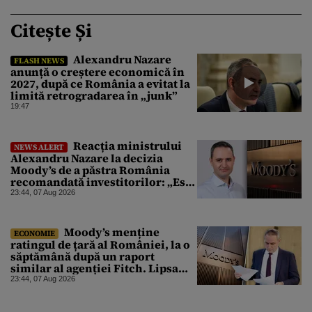
Citește Și
Alexandru Nazare
FLASH NEWS
anunță o creștere economică în
2027, după ce România a evitat la
limită retrogradarea în „junk”
19:47
Reacția ministrului
NEWS ALERT
Alexandru Nazare la decizia
Moody’s de a păstra România
recomandată investitorilor: „Este
un răgaz, dar în niciun caz un
23:44, 07 Aug 2026
motiv de relaxare”
Moody’s menține
ECONOMIE
ratingul de țară al României, la o
săptămână după un raport
similar al agenției Fitch. Lipsa
unui guvern cu puteri depline,
23:44, 07 Aug 2026
principala vulnerabilitate din
raport