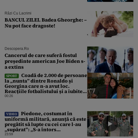
Râzi Cu Lacrimi
BANCUL ZILEI. Badea Gheorghe: –
Nu pot face dragoste!
Descopera.ro
Cancerul de care suferă fostul
președinte american Joe Biden s-
a extins
Coadă de 2.000 de persoane
SPORT
la „nunta” dintre Ronaldo și
Georgina care n-a avut loc.
Reacțiile fotbalistului și a iubitei
sale pe social media
00:26
Piedone, costumat în
VIDEO
uniformă militară, anunță că este
pregătit să lupte cu cei care l-au
„supărat”: „S-a întors
boomerangul”
23:59