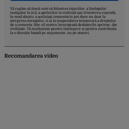
Vă rugăm să țineți cont că folosirea injuriilor, a limbajului
instigator la ură, a apelurilor la violență sau trimiterea repetată,
în mod abuziv, a aceluiași comentariu pot duce nu doar la
ștergerea mesajului, ci și la suspendarea temporară a dreptului
de a comenta. Site-ul nostru încurajează dezbaterile aprinse, dar
civilizate. Vă mulțumim pentru înțelegere și pentru contribuția
la o discuție bazată pe argumente, nu pe atacuri.
Recomandarea video