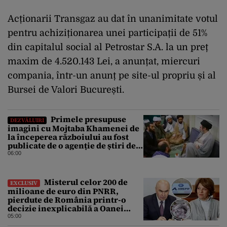
Acționarii Transgaz au dat în unanimitate votul
pentru achiziționarea unei participații de 51%
din capitalul social al Petrostar S.A. la un preț
maxim de 4.520.143 Lei, a anunțat, miercuri
compania, într-un anunț pe site-ul propriu și al
Bursei de Valori București.
Primele presupuse
DEZVĂLUIRI
imagini cu Mojtaba Khamenei de
la începerea războiului au fost
publicate de o agenție de știri de
stat din Iran
06:00
Misterul celor 200 de
EXCLUSIV
milioane de euro din PNRR,
pierdute de România printr-o
decizie inexplicabilă a Oanei
Gheorghiu. Ultima hotărâre de
05:00
guvern ar încerca să repare