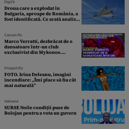
Digi24
Drona care a explodat în
Bulgaria, aproape de România, a
fost identificată. Ce arată analiza
preliminară a epavei
Cancan.ro
Marco Verratti, dezbrăcat de o
dansatoare într-un club
exclusivist din Mykonos.
Campionul italian a cedat
complet în fața ispitei!
Prosport.ro
FOTO. Irina Deleanu, imagini
incendiare: „Îmi place să fiu cât
mai naturală”
Adevarul
SURSE Noile condiții puse de
Bolojan pentru a vota un guvern