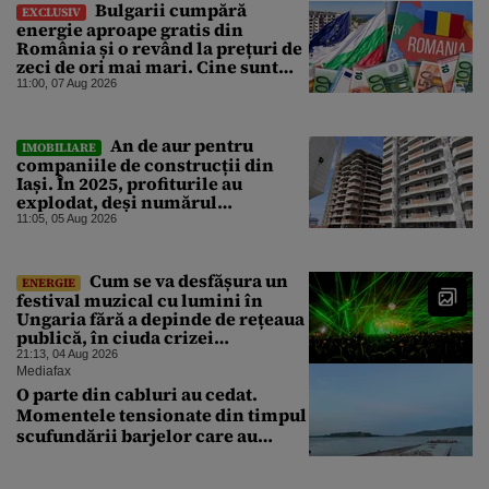
Bulgarii cumpără
EXCLUSIV
energie aproape gratis din
România și o revând la prețuri de
zeci de ori mai mari. Cine sunt
noii „băieți deștepți” din energie
11:00, 07 Aug 2026
de la sud de Dunăre
An de aur pentru
IMOBILIARE
companiile de construcții din
Iași. În 2025, profiturile au
explodat, deși numărul
angajaților a scăzut
11:05, 05 Aug 2026
Cum se va desfășura un
ENERGIE
festival muzical cu lumini în
Ungaria fără a depinde de rețeaua
publică, în ciuda crizei
energetice
21:13, 04 Aug 2026
Mediafax
O parte din cabluri au cedat.
Momentele tensionate din timpul
scufundării barjelor care au
salvat Reactorul 2 de la
Cernavodă