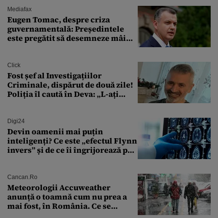
Mediafax
Eugen Tomac, despre criza
guvernamentală: Președintele
este pregătit să desemneze mâine
un candidat
Click
Fost șef al Investigațiilor
Criminale, dispărut de două zile!
Poliția îl caută în Deva: „L-ați
văzut?”
Digi24
Devin oamenii mai puțin
inteligenți? Ce este „efectul Flynn
invers” și de ce îi îngrijorează pe
cercetători
Cancan.ro
Meteorologii Accuweather
anunță o toamnă cum nu prea a
mai fost, în România. Ce se
întâmplă în septembrie,