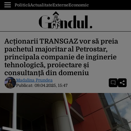
Politică
Actualitate
Externe
Economic
Acționarii TRANSGAZ vor să preia
pachetul majoritar al Petrostar,
principala companie de inginerie
tehnologică, proiectare și
consultanță din domeniu
Madalina Prundea
Publicat:
09.04.2025, 15:47