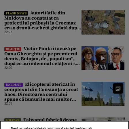
Autoritățile din
FLASH NEWS
Moldova au constatat ca
proiectilul prăbușit la Crocmaz
era o dronă-rachetă ghidată după
finalizarea primei investigații
22:27
Victor Ponta îi acuză pe
REACȚIE
Oana Gheorghiu și pe premierul
demis, Bolojan, de „populism”,
după ce au îndemnat cetățenii să
reducă consumul energetic
22:20
Elicopterul aterizat în
INCIDENT
complexul din Constanța a creat
haos. Directoarea centrului
spune că bunurile mai multor
clienți ar fi dispărut
22:05
⁠Taiwanul fabrică drone
MILITAR
după modelul ucrainean pentru a
Nouă ne pasă ca datele tale personale să rămână confidențiale