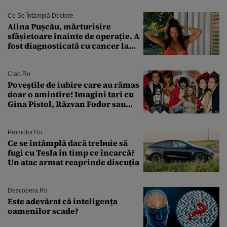
octombrie și noiembrie 2026, în
București. Pe ce dată ninge
Ce Se Întâmplă Doctore
Alina Pușcău, mărturisire
sfâșietoare înainte de operație. A
fost diagnosticată cu cancer la
sân în metastază: „Este singurul
tratament care o să mă ajute să
îmi salvez viața”
Ciao.ro
Poveştile de iubire care au rămas
doar o amintire! Imagini tari cu
Gina Pistol, Răzvan Fodor sau
Andra Măruţă şi foştii parteneri
Promotor.ro
Ce se întâmplă dacă trebuie să
fugi cu Tesla în timp ce încarcă?
Un atac armat reaprinde discuția
Descopera.ro
Este adevărat că inteligența
oamenilor scade?