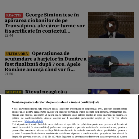
George Simion iese în
REACȚIE
apărarea ciobanilor de pe
Transalpina, ale căror turme vor
fi sacrificate în contextul
focarului de variolă ovină
22:44
Operațiunea de
ULTIMA ORĂ
scufundare a barjelor în Dunăre a
fost finalizată după 7 ore. Apele
Române anunță când vor fi
simțite efectele
21:56
Kievul neagă că a
MILITAR
intenționat să atace Bulgaria
după ce o dronă ucraineană a
Nouă ne pasă ca datele tale personale să rămână confidențiale
explodat lângă instalația de gaz
Noi și partenerii noștri
1019
stocăm și/sau accesăm informații pe dispozitivul dvs., precum identificatorii
de la granița României
21:46
cookie unici pentru prelucrarea datelor cu caracter personal. Puteți accepta sau gestiona preferințele dvs.
făcând clic mai jos, respectiv vă puteți opune utilizării unui interes legitim în orice moment pe pagina cu
politica de confidențialitate. Aceste alegeri vor fi raportate partenerilor noștri și nu vă vor afecta
navigarea.
Mai multe detalii
Noi si partenerii nostri (retelele de socializare si agentiile de publicitate partenere, precum si furnizorii
nostri de servicii de date analitice) prelucram date pentru a permite website-ului sa functioneze, pentru a
personaliza continutul si anunturile publicitare afisate in functie de interesele si/sau profilul dvs., pentru a
va oferi functionalitati aferente retelelor de socializare si pentru a analiza traficul pe website. Beneficiati de
drepturile prevazute de art. 15-22 din GDPR in legatura cu prelucrarea datelor cu caracter personal. Aceste