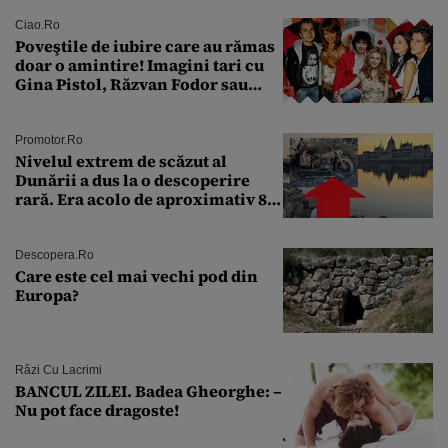
Ciao.ro
Poveştile de iubire care au rămas
doar o amintire! Imagini tari cu
Gina Pistol, Răzvan Fodor sau
Andra Măruţă şi foştii parteneri
Promotor.ro
Nivelul extrem de scăzut al
Dunării a dus la o descoperire
rară. Era acolo de aproximativ 80
de ani
Descopera.ro
Care este cel mai vechi pod din
Europa?
Râzi Cu Lacrimi
BANCUL ZILEI. Badea Gheorghe: –
Nu pot face dragoste!