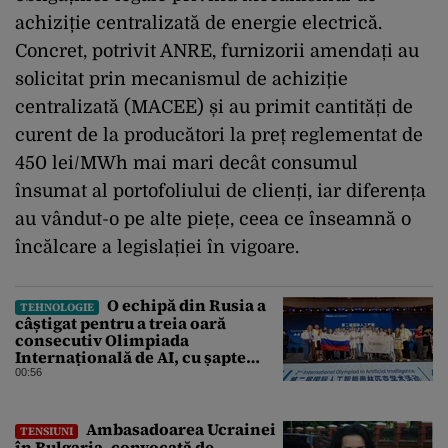
achiziție centralizată de energie electrică.
Concret, potrivit ANRE, furnizorii amendați au
solicitat prin mecanismul de achiziție
centralizată (MACEE) și au primit cantități de
curent de la producători la preț reglementat de
450 lei/MWh mai mari decât consumul
însumat al portofoliului de clienți, iar diferența
au vândut-o pe alte piețe, ceea ce înseamnă o
încălcare a legislației în vigoare.
O echipă din Rusia a
TEHNOLOGIE
câștigat pentru a treia oară
consecutiv Olimpiada
Internațională de AI, cu șapte
medalii din aur și una de bronz
00:56
Ambasadoarea Ucrainei
TENSIUNI
în Bulgaria, convocată de