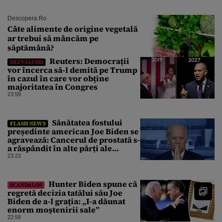
Descopera.ro
Câte alimente de origine vegetală
ar trebui să mâncăm pe
săptămână?
Reuters: Democrații
DEZVĂLUIRI
vor încerca să-l demită pe Trump
în cazul în care vor obține
majoritatea în Congres
23:59
Sănătatea fostului
FLASH NEWS
președinte american Joe Biden se
agravează: Cancerul de prostată s-
a răspândit în alte părți ale
corpului
23:23
Hunter Biden spune că
SCANDALOS
regretă decizia tatălui său Joe
Biden de a-l grația: „I-a dăunat
enorm moștenirii sale”
22:58