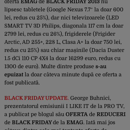
oferta
EMAG
de
BLACK
FRIDAY
2013
nu
lipsesc tabletele (Google Nexus 7.7″ la doar 600
lei, redus cu 25%), dar nici televizoarele (LED
SMART TV 3D Philips, diagonala 117 cm la doar
2799 lei, redus cu 26%), frigiderele (Frigider
Arctic, AD 255+, 228 L, Clasa A+ la doar 750 lei,
redus cu 25%) sau chiar mașinile (Dacia Duster
1.5 dCi 110 CP 4X4 la doar 16299 euro, redus cu
1300 de euro). Multe dintre produse
s-au
epuizat
la doar câteva minute după ce oferta a
fost publicată.
BLACK FRIDAY UPDATE
.
George Buhnici,
prezentatorul emisiunii I LIKE IT de la PRO TV,
a publicat pe blogul său
OFERTA
de
REDUCERI
de
BLACK FRIDAY
de la
EMAG
. Iată mai jos