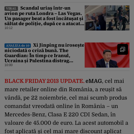
Scandal uriaș într-un
VIRAL
avion pe ruta Londra – Las Vegas.
Un pasager beat a fost încătușat și
săltat de poliție, după ce a atacat o
stewardesă
10:12
Xi Jinping nu irosește
ANALIZA de 10
niciodată o criză bună. The
Guardian: În timp ce Iranul,
Ucraina și Palestina distrag
atenția lumii, el strânge șurubul”
10:00
BLACK FRIDAY 2013 UPDATE.
eMAG
, cel mai
mare retailer online din România, a reușit să
vândă, pe 22 noiembrie, cel mai scumb produs
comandat vreodată online în România – un
Mercedes-Benz, Clasa E 220 CDI Sedan, în
valoare de 45.000 de euro. La acest automobil a
fost aplicată și cel mai mare discount aplicat