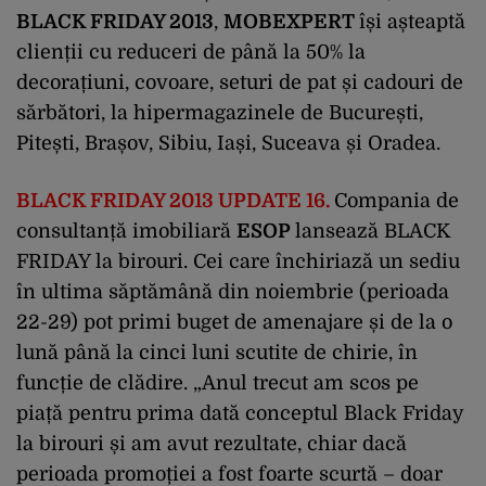
BLACK FRIDAY 2013
,
MOBEXPERT
își așteaptă
clienții cu reduceri de până la 50% la
decorațiuni, covoare, seturi de pat și cadouri de
sărbători, la hipermagazinele de București,
Pitești, Brașov, Sibiu, Iași, Suceava și Oradea.
BLACK FRIDAY 2013
UPDATE 16.
Compania de
consultanță imobiliară
ESOP
lansează BLACK
FRIDAY la birouri. Cei care închiriază un sediu
în ultima săptămână din noiembrie (perioada
22-29) pot primi buget de amenajare și de la o
lună până la cinci luni scutite de chirie, în
funcție de clădire. „Anul trecut am scos pe
piață pentru prima dată conceptul Black Friday
la birouri și am avut rezultate, chiar dacă
perioada promoției a fost foarte scurtă – doar