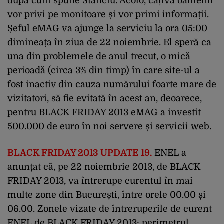
după cum spune Stanciu. Acolo, câțiva oamenii
vor privi pe monitoare și vor primi informații.
Șeful eMAG va ajunge la serviciu la ora 05:00
dimineața în ziua de 22 noiembrie. El speră ca
una din problemele de anul trecut, o mică
perioadă (circa 3% din timp) în care site-ul a
fost inactiv din cauza numărului foarte mare de
vizitatori, să fie evitată în acest an, deoarece,
pentru BLACK FRIDAY 2013 eMAG a investit
500.000 de euro în noi servere și servicii web.
BLACK FRIDAY 2013 UPDATE 19.
ENEL a
anunțat că, pe 22 noiembrie 2013, de BLACK
FRIDAY 2013, va întrerupe curentul în mai
multe zone din București, între orele 00.00 și
06.00. Zonele vizate de întreruperile de curent
ENEL de BLACK FRIDAY 2013: perimetrul