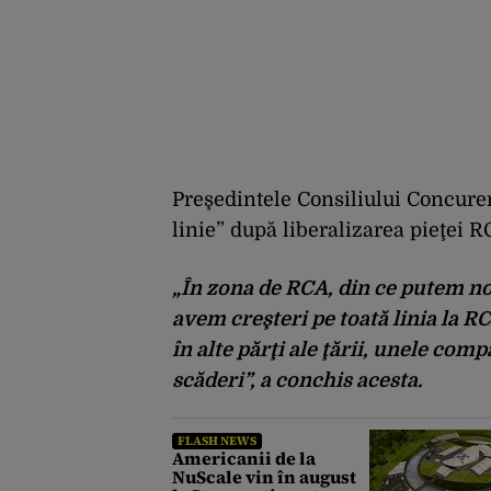
Preşedintele Consiliului Concuren
linie” după liberalizarea pieţei R
„În zona de RCA, din ce putem noi
avem creşteri pe toată linia la R
în alte părţi ale ţării, unele comp
scăderi”, a conchis acesta.
FLASH NEWS
Americanii de la
NuScale vin în august