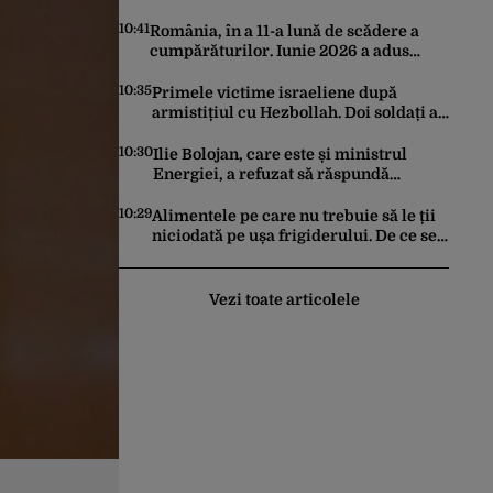
SMR de la Doicești
10:41
România, în a 11-a lună de scădere a
cumpărăturilor. Iunie 2026 a adus
prăbușirea comerțului, potrivit datelor
INS
10:35
Primele victime israeliene după
armistițiul cu Hezbollah. Doi soldați au
murit în sudul Libanului, iar un atac
aerian israelian a ucis un civil
10:30
Ilie Bolojan, care este și ministrul
Energiei, a refuzat să răspundă
întrebărilor jurnaliștilor despre
situația din energie. România
10:29
Alimentele pe care nu trebuie să le ții
traversează în acest moment cea mai
niciodată pe ușa frigiderului. De ce se
gravă criză energetică de după
strică mai repede
Revoluție
Vezi toate articolele