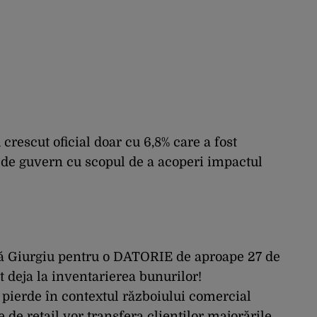
u crescut oficial doar cu 6,8% care a fost
 de guvern cu scopul de a acoperi impactul
ă Giurgiu pentru o DATORIE de aproape 27 de
t deja la inventarierea bunurilor!
 pierde în contextul războiului comercial
e retail vor transfera clienților majorările