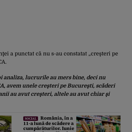
ţei a punctat că nu s-au constatat „creşteri pe
CA.
 analiza, lucrurile au mers bine, deci nu
CA, avem unele creşteri pe Bucureşti, scăderi
anii au avut creşteri, altele au avut chiar şi
România, în a
SOCIAL
11-a lună de scădere a
cumpărăturilor. Iunie