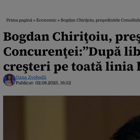
Prima pagină
»
Economic
»
Bogdan Chiriţoiu, preşedintele Consiliulu
Bogdan Chiriţoiu, preş
Concurenţei:”După lib
creşteri pe toată linia
Oana Zvobodă
Publicat:
02.08.2025, 16:52