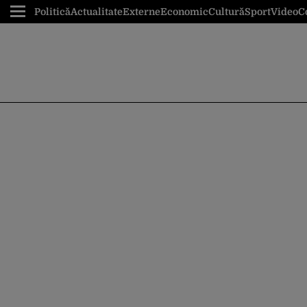
Politică
Actualitate
Externe
Economic
Cultură
Sport
Video
C