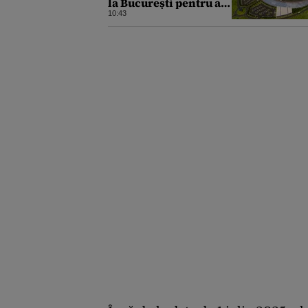
la București pentru a
debloca proiectul SMR
10:43
de la Doicești