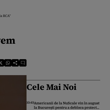
 la RCA”
avem
Cele Mai Noi
10:43
Americanii de la NuScale vin în august
la București pentru a debloca proiectul