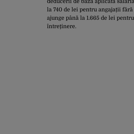
deducerii de bază aplicată salaria
la 740 de lei pentru angajații făr
ajunge până la 1.665 de lei pentr
întreținere.