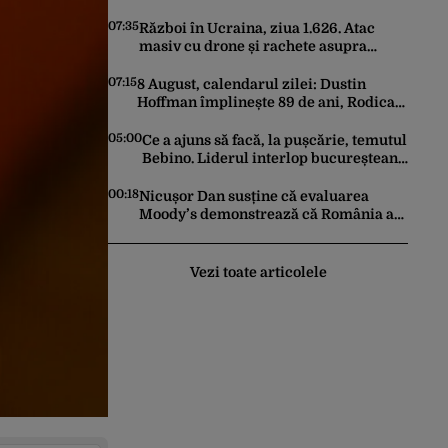
zonă neobișnuită
07:35
Război în Ucraina, ziua 1.626. Atac
masiv cu drone și rachete asupra
Kievului. Trei persoane au fost ucise
07:15
8 August, calendarul zilei: Dustin
Hoffman împlinește 89 de ani, Rodica
Popescu Bitănescu 88. Mădălina
Ghenea face 39 de ani
05:00
Ce a ajuns să facă, la pușcărie, temutul
Bebino. Liderul interlop bucureștean,
trimis la reeducare
00:18
Nicușor Dan susține că evaluarea
Moody’s demonstrează că România a
făcut pașii necesari pentru a menține
încrederea investitorilor: „Totuși,
perspectiva rămâne rezervată”
Vezi toate articolele