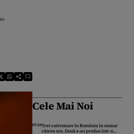
tiv
Cele Mai Noi
07:48
Trei cutremure în România în numai
câteva ore. Două s-au produs într-o