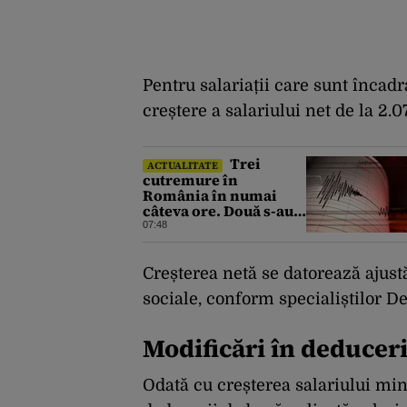
Pentru salariații care sunt încad
creștere a salariului net de la 2.0
Trei
ACTUALITATE
cutremure în
România în numai
câteva ore. Două s-au
produs într-o zonă
07:48
neobișnuită
Creșterea netă se datorează ajustă
sociale, conform specialiștilor Del
Modificări în deduceri 
Odată cu creșterea salariului mi