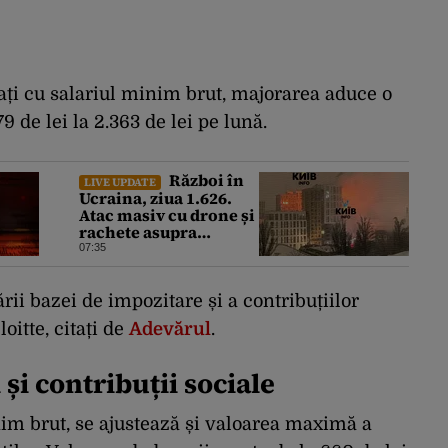
rați cu salariul minim brut, majorarea aduce o
79 de lei la 2.363 de lei pe lună.
Război în
LIVE UPDATE
Ucraina, ziua 1.626.
Atac masiv cu drone și
rachete asupra
Kievului. Trei
07:35
persoane au fost ucise
rii bazei de impozitare și a contribuțiilor
oitte, citați de
Adevărul
.
și contribuții sociale
nim brut, se ajustează și valoarea maximă a