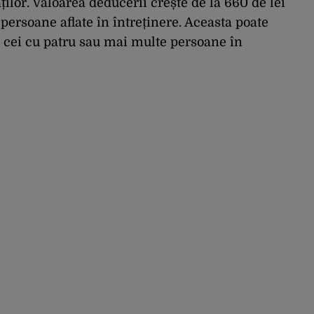
ților. Valoarea deducerii crește de la 660 de lei
ă persoane aflate în întreținere. Aceasta poate
u cei cu patru sau mai multe persoane în