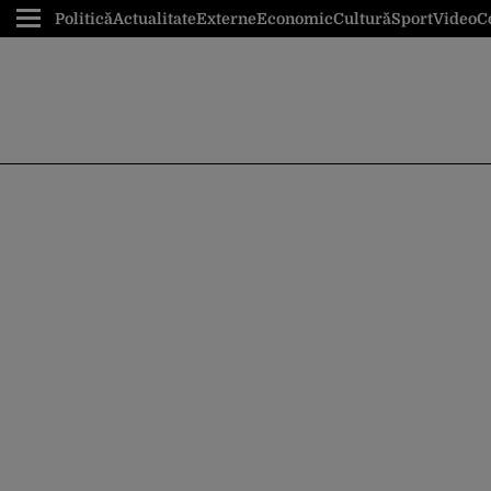
Politică
Actualitate
Externe
Economic
Cultură
Sport
Video
C