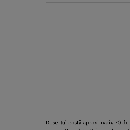
Cât va dura
operațiunea
Desertul costă aproximativ 70 de 