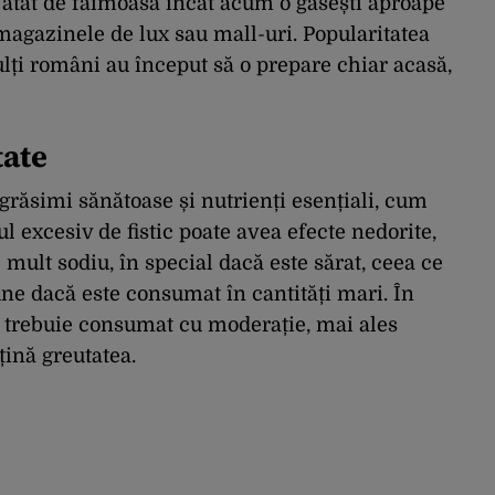
 atât de faimoasă încât acum o găsești aproape
magazinele de lux sau mall-uri. Popularitatea
ulți români au început să o prepare chiar acasă,
tate
 grăsimi sănătoase și nutrienți esențiali, cum
ul excesiv de fistic poate avea efecte nedorite,
mult sodiu, în special dacă este sărat, ceea ce
une dacă este consumat în cantități mari. În
icul trebuie consumat cu moderație, mai ales
țină greutatea.