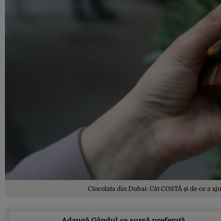
Ciocolata din Dubai: Cât COSTĂ și de ce a aj
Adaugă Gândul ca sursă preferată