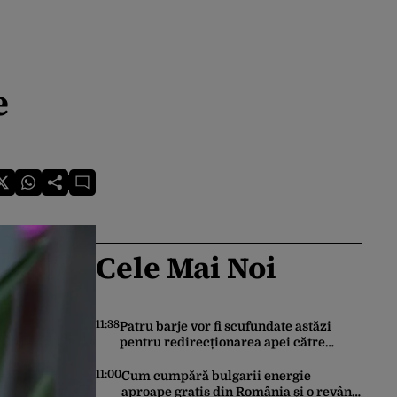
e
Cele Mai Noi
11:38
Patru barje vor fi scufundate astăzi
pentru redirecționarea apei către
Dunărea Veche. Cât va dura
operațiunea
11:00
Cum cumpără bulgarii energie
aproape gratis din România și o revând