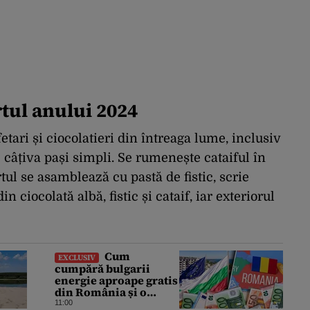
rtul anului 2024
etari și ciocolatieri din întreaga lume, inclusiv
 câțiva pași simpli. Se rumenește cataiful în
rtul se asamblează cu pastă de fistic, scrie
n ciocolată albă, fistic și cataif, iar exteriorul
Cum
EXCLUSIV
cumpără bulgarii
energie aproape gratis
din România și o
revând la prețuri de
11:00