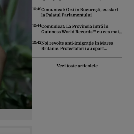
la prețuri de zeci de ori mai mari. Cine
sunt noii „băieți deștepți” din energie
10:49
Comunicat: O zi în București, cu start
de la sud de Dunăre
la Palatul Parlamentului
10:44
Comunicat: La Provincia intră în
Guinness World Records™ cu cea mai
mare porție de aripioare de pui servită
la un eveniment
10:42
Noi revolte anti-imigrație în Marea
Britanie. Protestatarii au spart
geamuri și au atacat locuințe
Vezi toate articolele