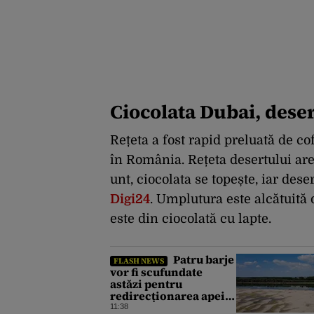
Ciocolata Dubai, dese
Rețeta a fost rapid preluată de cof
în România. Rețeta desertului are
unt, ciocolata se topește, iar dese
Digi24
. Umplutura este alcătuită di
este din ciocolată cu lapte.
Patru barje
FLASH NEWS
vor fi scufundate
astăzi pentru
redirecționarea apei
către Dunărea Veche.
11:38