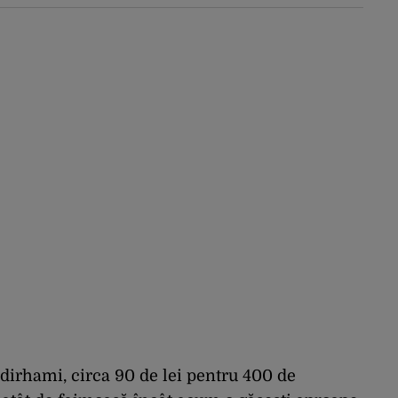
zeci de ori mai mari.
Cine sunt noii „băieți
deștepți” din energie
de la sud de Dunăre
dirhami, circa 90 de lei pentru 400 de