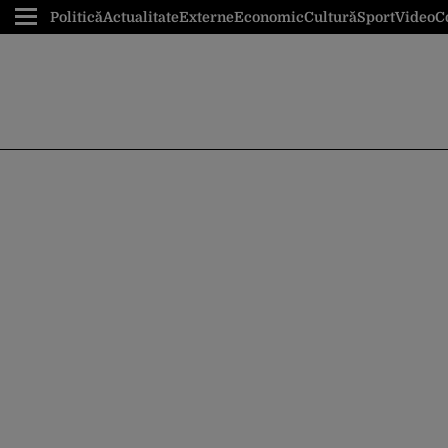
Politică
Actualitate
Externe
Economic
Cultură
Sport
Video
C