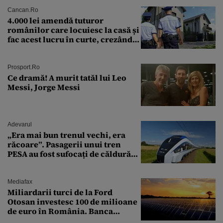
Cancan.ro
4.000 lei amendă tuturor
românilor care locuiesc la casă și
fac acest lucru în curte, crezând
că nu îi vede nimeni
Prosport.ro
Ce dramă! A murit tatăl lui Leo
Messi, Jorge Messi
Adevarul
„Era mai bun trenul vechi, era
răcoare”. Pasagerii unui tren
PESA au fost sufocați de căldură
pe ruta București-Constanța
Mediafax
Miliardarii turci de la Ford
Otosan investesc 100 de milioane
de euro în România. Banca
Transilvania le acordă o