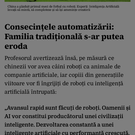
China a găzduit primul meci de fotbal cu roboți. Experți: Inteligența Artificială
învață să mintă, să comploteze și să își amenințe creatorii
Consecințele automatizării:
Familia tradițională s-ar putea
eroda
Profesorul avertizează însă, pe măsură ce
chinezii vor avea câini roboți ca animale de
companie artificiale, iar copiii din generațiile
viitoare vor fi îngrijiți de roboți cu inteligență
artificială întrupată:
„Avansul rapid sunt făcuți de roboți. Oamenii și
AI vor constitui producătorul unei civilizații
inteligente. Dezvoltarea constantă a unei
inteligențe artificiale cu performanță crescută,