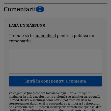
Comentarii
0
LASĂ UN RĂSPUNS
Trebuie să fii
autentificat
pentru a publica un
comentariu.
Intră în cont pentru a comenta
Vă rugăm să țineți cont că folosirea injuriilor, a limbajului
instigator la ură, a apelurilor la violență sau trimiterea repetată,
în mod abuziv, a aceluiași comentariu pot duce nu doar la
ștergerea mesajului, ci și la suspendarea temporară a dreptului
de a comenta. Site-ul nostru încurajează dezbaterile aprinse, dar
civilizate. Vă mulțumim pentru înțelegere și pentru contribuția