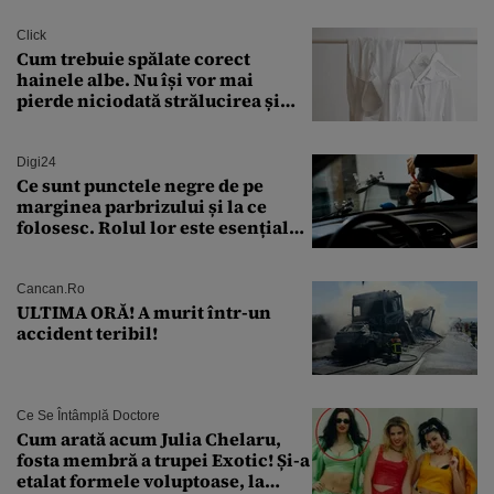
finanțare uriașă
Click
Cum trebuie spălate corect
hainele albe. Nu își vor mai
pierde niciodată strălucirea și
culoarea intensă
Digi24
Ce sunt punctele negre de pe
marginea parbrizului și la ce
folosesc. Rolul lor este esențial
pentru siguranța mașinii
Cancan.ro
ULTIMA ORĂ! A murit într-un
accident teribil!
Ce Se Întâmplă Doctore
Cum arată acum Julia Chelaru,
fosta membră a trupei Exotic! Și-a
etalat formele voluptoase, la