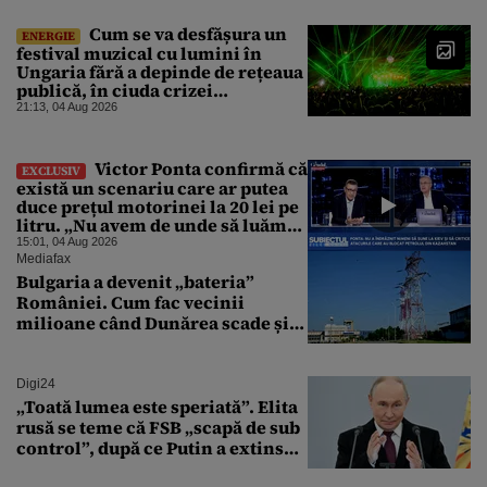
Cum se va desfășura un
ENERGIE
festival muzical cu lumini în
Ungaria fără a depinde de rețeaua
publică, în ciuda crizei
energetice
21:13, 04 Aug 2026
Victor Ponta confirmă că
EXCLUSIV
există un scenariu care ar putea
duce prețul motorinei la 20 lei pe
litru. „Nu avem de unde să luăm
petrol”
15:01, 04 Aug 2026
Mediafax
Bulgaria a devenit „bateria”
României. Cum fac vecinii
milioane când Dunărea scade și
Cernavodă produce puțin
Digi24
„Toată lumea este speriată”. Elita
rusă se teme că FSB „scapă de sub
control”, după ce Putin a extins
puterea serviciului