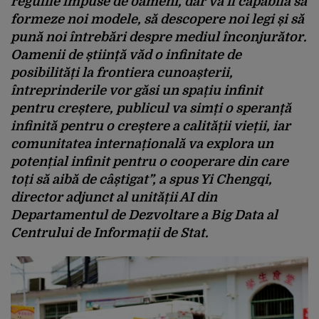
regulile impuse de oameni, dar va fi capabilă să
formeze noi modele, să descopere noi legi și să
pună noi întrebări despre mediul înconjurător.
Oamenii de știință văd o infinitate de
posibilități la frontiera cunoașterii,
întreprinderile vor găsi un spațiu infinit
pentru creștere, publicul va simți o speranță
infinită pentru o creștere a calității vieții, iar
comunitatea internațională va explora un
potențial infinit pentru o cooperare din care
toți să aibă de câștigat”
, a spus Yi Chengqi,
director adjunct al unității AI din
Departamentul de Dezvoltare a Big Data al
Centrului de Informații de Stat.