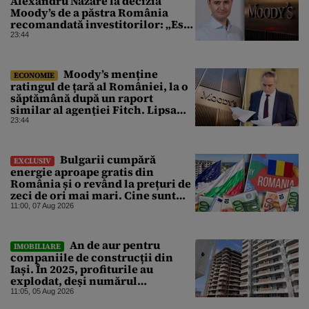
Alexandru Nazare la decizia
Moody’s de a păstra România
recomandată investitorilor: „Este
un răgaz, dar în niciun caz un
23:44
motiv de relaxare”
Moody’s menține
ECONOMIE
ratingul de țară al României, la o
săptămână după un raport
similar al agenției Fitch. Lipsa
unui guvern cu puteri depline,
23:44
principala vulnerabilitate din
raport
Bulgarii cumpără
EXCLUSIV
energie aproape gratis din
România și o revând la prețuri de
zeci de ori mai mari. Cine sunt
noii „băieți deștepți” din energie
11:00, 07 Aug 2026
de la sud de Dunăre
An de aur pentru
IMOBILIARE
companiile de construcții din
Iași. În 2025, profiturile au
explodat, deși numărul
angajaților a scăzut
11:05, 05 Aug 2026