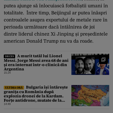
putea ajunge să înlocuiască fotbaliștii umani în
totalitate. Între timp, Beijingul ar putea înăspri
controalele asupra exportului de metale rare în
perioada următoare dacă întâlnirea de joi
dintre liderul chinez Xi Jinping și președintele
american Donald Trump nu va da roade.
A murit tatăl lui Lionel
DECES
Messi. Jorge Messi avea 68 de ani
și era internat într-o clinică din
Argentina
15:24
Bulgaria își întărește
ULTIMA ORĂ
granița cu România după
explozia dronei de la Kardam.
Forțe antidrone, mutate de la
frontiera cu Turcia
14:49