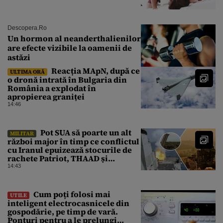
Descopera.ro
Un hormon al neanderthalienilor
are efecte vizibile la oamenii de
astăzi
Reacția MApN, după ce
ULTIMA ORĂ
o dronă intrată în Bulgaria din
România a explodat în
apropierea graniței
14:46
Pot SUA să poarte un alt
MILITAR
război major în timp ce conflictul
cu Iranul epuizează stocurile de
rachete Patriot, THAAD și
Tomahawk?
14:43
Cum poți folosi mai
UTILE
inteligent electrocasnicele din
gospodărie, pe timp de vară.
Ponturi pentru a le prelungi