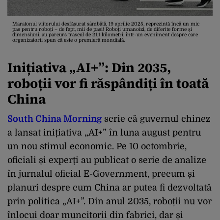
Maratonul viitorului desfășurat sâmbătă, 19 aprilie 2025, reprezintă încă un mic
pas pentru roboți – de fapt, mii de pași! Roboți umanoizi, de diferite forme și
dimensiuni, au parcurs traseul de 21,1 kilometri, într-un eveniment despre care
organizatorii spun că este o premieră mondială.
Inițiativa „AI+”: Din 2035,
roboții vor fi răspândiți în toată
China
South China Morning
scrie că guvernul chinez
a lansat inițiativa „AI+” în luna august pentru
un nou stimul economic. Pe 10 octombrie,
oficiali și experți au publicat o serie de analize
în jurnalul oficial E-Government, precum și
planuri despre cum China ar putea fi dezvoltată
prin politica „AI+”. Din anul 2035, roboții nu vor
înlocui doar muncitorii din fabrici, dar și