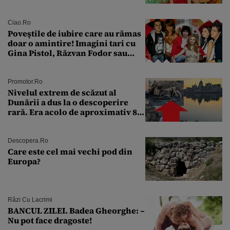
aproape 50 de ani
Ciao.ro
Poveştile de iubire care au rămas
doar o amintire! Imagini tari cu
Gina Pistol, Răzvan Fodor sau
Andra Măruţă şi foştii parteneri
Promotor.ro
Nivelul extrem de scăzut al
Dunării a dus la o descoperire
rară. Era acolo de aproximativ 80
de ani
Descopera.ro
Care este cel mai vechi pod din
Europa?
Râzi Cu Lacrimi
BANCUL ZILEI. Badea Gheorghe: –
Nu pot face dragoste!