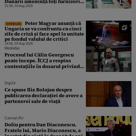
Dunării amenință toți furnizorii
balcanici de electricitate
21:09, 03 Aug 2026
Peter Magyar anunță că
ENERGIE
Ungaria se va confrunta cu cinci
zile de criză și face apel la unitate
pe fondul valului de critici
19:56, 03 Aug 2026
Mediafax
Procesul lui Călin Georgescu
poate începe. ÎCCJ a respins
contestațiile în dosarul privind
lovitura de stat
Digi24
Ce spune Ilie Bolojan despre
publicarea declarației de avere a
partenerei sale de viață
Cancan.ro
Doliu pentru Dan Diaconescu.
Fratele lui, Mario Diaconescu, a
încetat din viață la doar 60 de ani