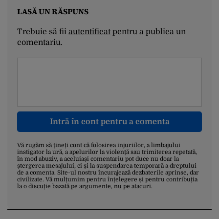
LASĂ UN RĂSPUNS
Trebuie să fii
autentificat
pentru a publica un
comentariu.
Intră în cont pentru a comenta
Vă rugăm să țineți cont că folosirea injuriilor, a limbajului
instigator la ură, a apelurilor la violență sau trimiterea repetată,
în mod abuziv, a aceluiași comentariu pot duce nu doar la
ștergerea mesajului, ci și la suspendarea temporară a dreptului
de a comenta. Site-ul nostru încurajează dezbaterile aprinse, dar
civilizate. Vă mulțumim pentru înțelegere și pentru contribuția
la o discuție bazată pe argumente, nu pe atacuri.