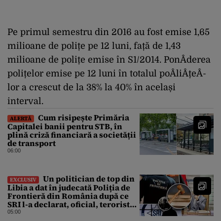
Pe primul semestru din 2016 au fost emise 1,65
milioane de polițe pe 12 luni, față de 1,43
milioane de polițe emise în S1/2014. PonÂ­derea
polițelor emise pe 12 luni în totalul poÂ­liÂ­țeÂ­
lor a crescut de la 38% la 40% în același
interval.
Cum risipește Primăria
ALERTĂ
Capitalei banii pentru STB, în
plină criză financiară a societății
de transport
06:00
Un politician de top din
EXCLUSIV
Libia a dat în judecată Poliția de
Frontieră din România după ce
SRI l-a declarat, oficial, terorist
ISIS
05:00