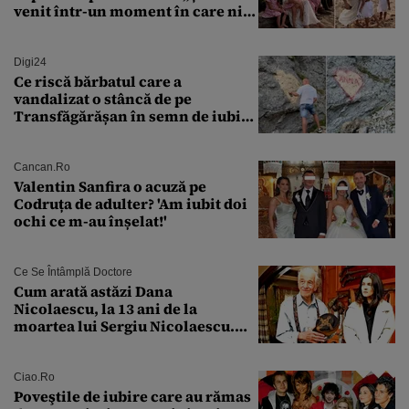
venit într-un moment în care nici
măcar nu mai discutam”
Digi24
Ce riscă bărbatul care a
vandalizat o stâncă de pe
Transfăgărășan în semn de iubire
față de „Anna”
Cancan.ro
Valentin Sanfira o acuză pe
Codruța de adulter? 'Am iubit doi
ochi ce m-au înșelat!'
Ce Se Întâmplă Doctore
Cum arată astăzi Dana
Nicolaescu, la 13 ani de la
moartea lui Sergiu Nicolaescu.
Transformarea care i-a surprins
pe toți
Ciao.ro
Poveştile de iubire care au rămas