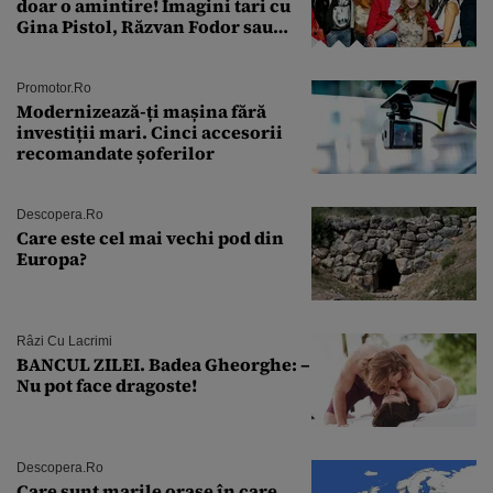
doar o amintire! Imagini tari cu
Gina Pistol, Răzvan Fodor sau
Andra Măruţă şi foştii parteneri
Promotor.ro
Modernizează-ți mașina fără
investiții mari. Cinci accesorii
recomandate șoferilor
Descopera.ro
Care este cel mai vechi pod din
Europa?
Râzi Cu Lacrimi
BANCUL ZILEI. Badea Gheorghe: –
Nu pot face dragoste!
Descopera.ro
Care sunt marile orașe în care