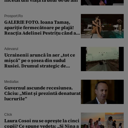
Prosport.ro
GALERIE FOTO. Ioana Tamaş,
apariție fermecătoare pe plajă!
Reacția Adelinei Pestrițu când a
văzut-o
Adevarul
Ucrainenii aruncă în aer „tot ce
mișcă” pe o șosea din sudul
Rusiei. Drumul strategic de
aprovizionare către Crimeea este
controlat complet
Mediafax
Guvernul ascunde recesiunea.
Câciu: „Mint și prezintă denaturat
lucrurile”
Click
Laura Cosoi nu se oprește la cinci
copii? Ce spune vedeta: „Și Nina a