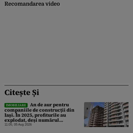
Recomandarea video
Citește Și
An de aur pentru
IMOBILIARE
companiile de construcții din
Iași. În 2025, profiturile au
explodat, deși numărul
angajaților a scăzut
11:05, 05 Aug 2026