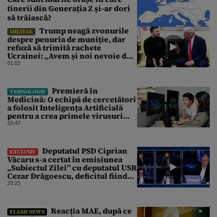
tinerii din Generația Z și-ar dori
să trăiască?
Trump neagă zvonurile
MILITAR
despre penuria de muniție, dar
refuză să trimită rachete
Ucrainei: „Avem și noi nevoie de
rachete”
01:02
Premieră în
TEHNOLOGIE
Medicină: O echipă de cercetători
a folosit Inteligența Artificială
pentru a crea primele virusuri
sintetice la tratarea de E.coli
23:47
Deputatul PSD Ciprian
EXCLUSIV
Văcaru s-a certat în emisiunea
„Subiectul Zilei” cu deputatul USR
Cezar Drăgoescu, deficitul fiind
motivul scandalului
23:23
Reacția MAE, după ce
FLASH NEWS