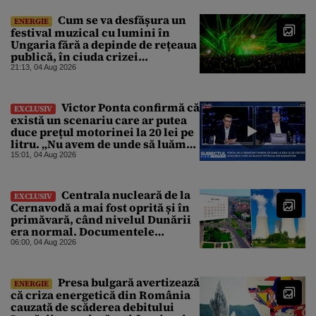
Cum se va desfășura un
ENERGIE
festival muzical cu lumini în
Ungaria fără a depinde de rețeaua
publică, în ciuda crizei
energetice
21:13, 04 Aug 2026
Victor Ponta confirmă că
EXCLUSIV
există un scenariu care ar putea
duce prețul motorinei la 20 lei pe
litru. „Nu avem de unde să luăm
petrol”
15:01, 04 Aug 2026
Centrala nucleară de la
EXCLUSIV
Cernavodă a mai fost oprită și în
primăvară, când nivelul Dunării
era normal. Documentele
descoperite de Gândul arată că
06:00, 04 Aug 2026
reactoarele au fost închise timp
de 20 de zile
Presa bulgară avertizează
ENERGIE
că criza energetică din România
cauzată de scăderea debitului