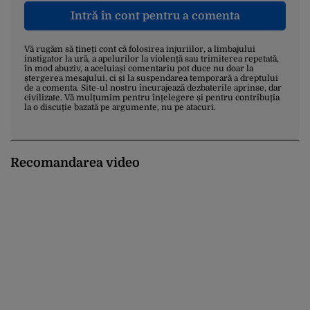
Intră în cont pentru a comenta
Vă rugăm să țineți cont că folosirea injuriilor, a limbajului
instigator la ură, a apelurilor la violență sau trimiterea repetată,
în mod abuziv, a aceluiași comentariu pot duce nu doar la
ștergerea mesajului, ci și la suspendarea temporară a dreptului
de a comenta. Site-ul nostru încurajează dezbaterile aprinse, dar
civilizate. Vă mulțumim pentru înțelegere și pentru contribuția
la o discuție bazată pe argumente, nu pe atacuri.
Recomandarea video