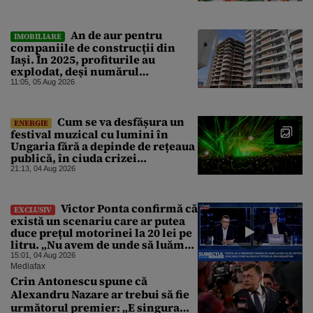
de la sud de Dunăre
An de aur pentru
IMOBILIARE
companiile de construcții din
Iași. În 2025, profiturile au
explodat, deși numărul
angajaților a scăzut
11:05, 05 Aug 2026
Cum se va desfășura un
ENERGIE
festival muzical cu lumini în
Ungaria fără a depinde de rețeaua
publică, în ciuda crizei
energetice
21:13, 04 Aug 2026
Victor Ponta confirmă că
EXCLUSIV
există un scenariu care ar putea
duce prețul motorinei la 20 lei pe
litru. „Nu avem de unde să luăm
petrol”
15:01, 04 Aug 2026
Mediafax
Crin Antonescu spune că
Alexandru Nazare ar trebui să fie
următorul premier: „E singura