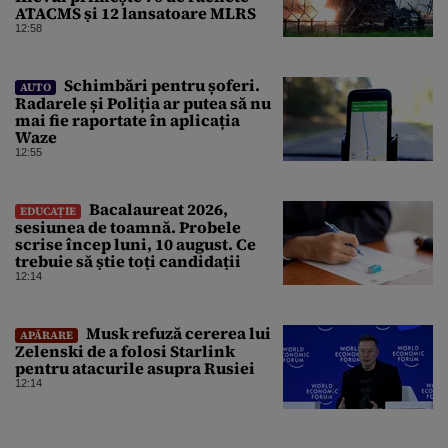
ATACMS și 12 lansatoare MLRS
12:58
Schimbări pentru șoferi.
AUTO
Radarele și Poliția ar putea să nu
mai fie raportate în aplicația
Waze
12:55
Bacalaureat 2026,
EDUCAȚIE
sesiunea de toamnă. Probele
scrise încep luni, 10 august. Ce
trebuie să știe toți candidații
12:14
Musk refuză cererea lui
APĂRARE
Zelenski de a folosi Starlink
pentru atacurile asupra Rusiei
12:14