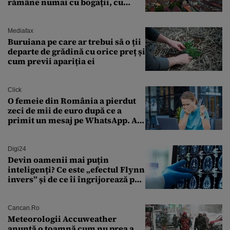
rămâne numai cu bogații, cu
babele, cu moșnegii și cu
sărăntocii”
Mediafax
Buruiana pe care ar trebui să o ții
departe de grădină cu orice preț și
cum previi apariția ei
Click
O femeie din România a pierdut
zeci de mii de euro după ce a
primit un mesaj pe WhatsApp. A
crezut că va moșteni 175.000 de
euro din Franța
Digi24
Devin oamenii mai puțin
inteligenți? Ce este „efectul Flynn
invers” și de ce îi îngrijorează pe
cercetători
Cancan.ro
Meteorologii Accuweather
anunță o toamnă cum nu prea a