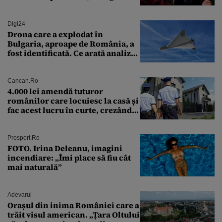
soluție”
Digi24
Drona care a explodat în
Bulgaria, aproape de România, a
fost identificată. Ce arată analiza
preliminară a epavei
Cancan.ro
4.000 lei amendă tuturor
românilor care locuiesc la casă și
fac acest lucru în curte, crezând
că nu îi vede nimeni
Prosport.ro
FOTO. Irina Deleanu, imagini
incendiare: „Îmi place să fiu cât
mai naturală”
Adevarul
Orașul din inima României care a
trăit visul american. „Țara Oltului