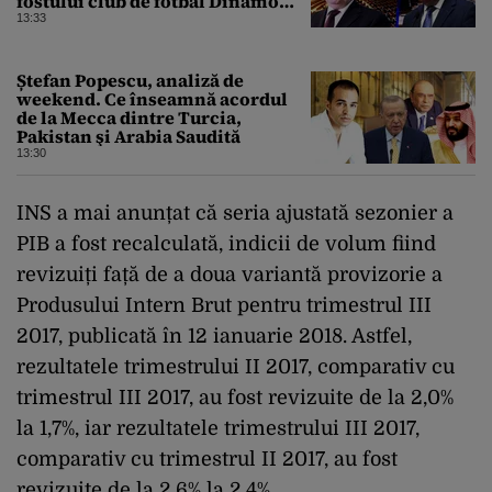
fostului club de fotbal Dinamo
Victoria, care a aparținut Miliției
13:33
Ștefan Popescu, analiză de
weekend. Ce înseamnă acordul
de la Mecca dintre Turcia,
Pakistan şi Arabia Saudită
13:30
INS a mai anunțat că seria ajustată sezonier a
PIB a fost recalculată, indicii de volum fiind
revizuiți față de a doua variantă provizorie a
Produsului Intern Brut pentru trimestrul III
2017, publicată în 12 ianuarie 2018. Astfel,
rezultatele trimestrului II 2017, comparativ cu
trimestrul III 2017, au fost revizuite de la 2,0%
la 1,7%, iar rezultatele trimestrului III 2017,
comparativ cu trimestrul II 2017, au fost
revizuite de la 2,6% la 2,4%.