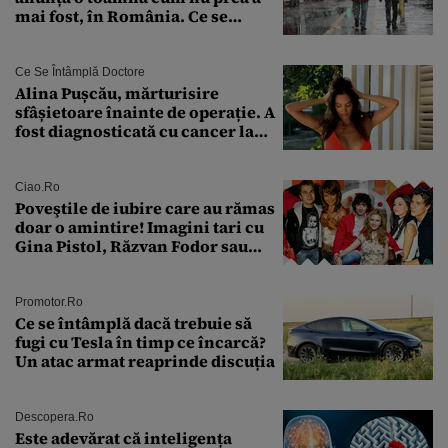
mai fost, în România. Ce se
întâmplă în septembrie,
octombrie și noiembrie 2026, în
București. Pe ce dată ninge
Ce Se Întâmplă Doctore
Alina Pușcău, mărturisire
sfâșietoare înainte de operație. A
fost diagnosticată cu cancer la
sân în metastază: „Este singurul
tratament care o să mă ajute să
îmi salvez viața”
Ciao.ro
Poveştile de iubire care au rămas
doar o amintire! Imagini tari cu
Gina Pistol, Răzvan Fodor sau
Andra Măruţă şi foştii parteneri
Promotor.ro
Ce se întâmplă dacă trebuie să
fugi cu Tesla în timp ce încarcă?
Un atac armat reaprinde discuția
Descopera.ro
Este adevărat că inteligența