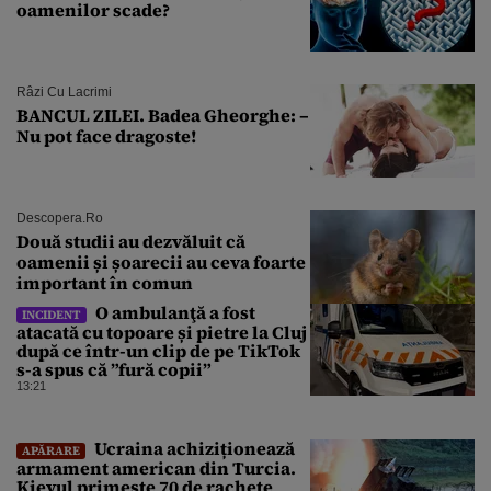
oamenilor scade?
Râzi Cu Lacrimi
BANCUL ZILEI. Badea Gheorghe: –
Nu pot face dragoste!
Descopera.ro
Două studii au dezvăluit că
oamenii și șoarecii au ceva foarte
important în comun
O ambulanţă a fost
INCIDENT
atacată cu topoare și pietre la Cluj
după ce într-un clip de pe TikTok
s-a spus că ”fură copii”
13:21
Ucraina achiziționează
APĂRARE
armament american din Turcia.
Kievul primește 70 de rachete