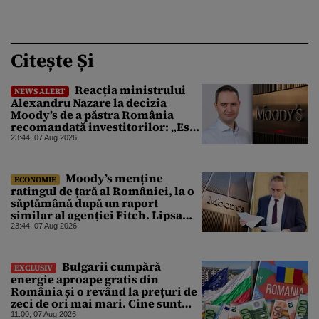
Citește Și
Reacția ministrului
NEWS ALERT
Alexandru Nazare la decizia
Moody’s de a păstra România
recomandată investitorilor: „Este
un răgaz, dar în niciun caz un
23:44, 07 Aug 2026
motiv de relaxare”
Moody’s menține
ECONOMIE
ratingul de țară al României, la o
săptămână după un raport
similar al agenției Fitch. Lipsa
unui guvern cu puteri depline,
23:44, 07 Aug 2026
principala vulnerabilitate din
raport
Bulgarii cumpără
EXCLUSIV
energie aproape gratis din
România și o revând la prețuri de
zeci de ori mai mari. Cine sunt
noii „băieți deștepți” din energie
11:00, 07 Aug 2026