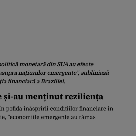
olitică monetară din SUA au efecte
asupra națiunilor emergente”, subliniază
ia financiară a Braziliei.
și-au menținut reziliența
n pofida înăspririi condițiilor financiare în
mie, ”economiile emergente au rămas