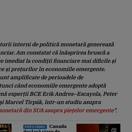
torii interni de politică monetară generează
anciar. Am constatat că înăsprirea bruscă a
imediat la condiții financiare mai dificile și
ce și prețurilor în economiile emergente.
unt amplificate de perioadele de
 atunci când economiile emergente adoptă
rmă experții BCE Erik Andres–Escayola, Peter
i Marcel Tirpák, într-un studiu asupra
 monetară din SUA asupra piețelor emergente
”.
Canada
FOTO-VIDEO
declară stare de