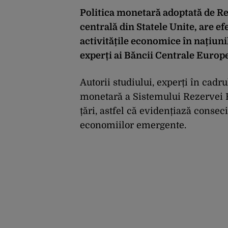
Politica monetară adoptată de Re
centrală din Statele Unite, are e
activitățile economice în națiuni
experți ai Băncii Centrale Europ
Autorii studiului, experți în cadr
monetară a Sistemului Rezervei F
țări, astfel că evidențiază consec
economiilor emergente.