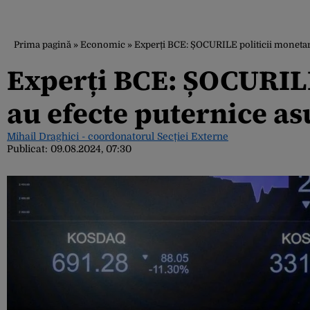
Prima pagină
»
Economic
»
Experți BCE: ȘOCURILE politicii moneta
Experți BCE: ȘOCURILE
au efecte puternice a
Mihail Draghici - coordonatorul Secției Externe
Publicat:
09.08.2024, 07:30