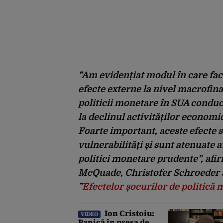
”Am evidențiat modul în care fac
efecte externe la nivel macrofin
politicii monetare în SUA conduce 
la declinul activităților economi
Foarte important, aceste efecte s
vulnerabilități și sunt atenuate
politici monetare prudente”, afi
McQuade, Christofer Schroeder ș
”
Efectelor șocurilor de politică
Ion Cristoiu:
VIDEO
Panică în presa de