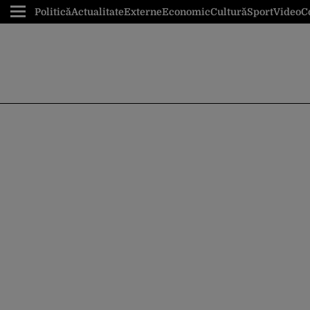
Politică
Actualitate
Externe
Economic
Cultură
Sport
Video
C