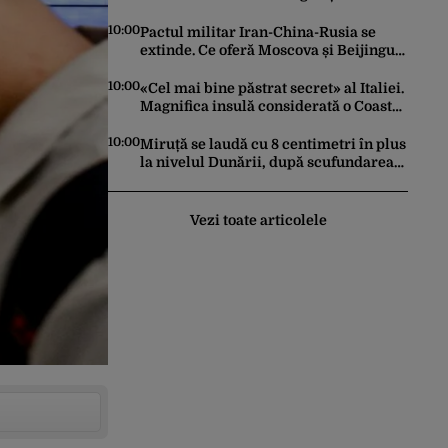
20.000 de oameni au fost evacuați
10:00
Pactul militar Iran-China-Rusia se
extinde. Ce oferă Moscova și Beijingul
și care ar putea fi marea miză a
„jocului”
10:00
«Cel mai bine păstrat secret» al Italiei.
Magnifica insulă considerată o Coasta
Amalfi mai ieftină
10:00
Miruță se laudă cu 8 centimetri în plus
la nivelul Dunării, după scufundarea
barjelor. Creșterea realā este de doar 4
centimetri
Vezi toate articolele