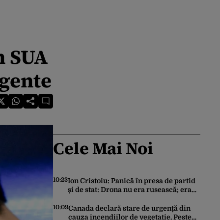
n SUA
rgente
Cele Mai Noi
10:23
Ion Cristoiu: Panică în presa de partid
și de stat: Drona nu era rusească; era
ucraineană!
10:09
Canada declară stare de urgență din
cauza incendiilor de vegetație. Peste