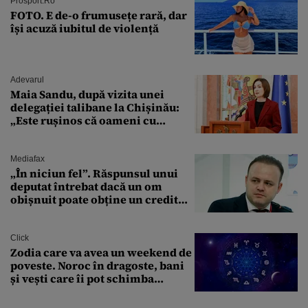
Prosport.ro
FOTO. E de-o frumusețe rară, dar
își acuză iubitul de violență
Adevarul
Maia Sandu, după vizita unei
delegației talibane la Chișinău:
„Este rușinos că oameni cu
funcții înalte nu se
documentează”
Mediafax
„În niciun fel”. Răspunsul unui
deputat întrebat dacă un om
obișnuit poate obține un credit
ipotecar
Click
Zodia care va avea un weekend de
poveste. Noroc în dragoste, bani
și vești care îi pot schimba
viitorul