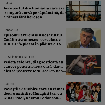
Digi24
Aeroportul din România care are
o singură cursă pe săptămână, dar
a rămas fără kerosen
Cancan.ro
Episodul extrem din dosarul lui
Cătălin Avramescu, cercetat de
DIICOT: 'A plecat în pădure cu o
Ce Se Întâmplă Doctore
Vedeta celebră, diagnosticată cu
cancer pentru a doua oară, dar a
ales să păstreze totul secret. Boala
a fost descoperită la un control de
rutină
Ciao.ro
Poveştile de iubire care au rămas
doar o amintire! Imagini tari cu
Gina Pistol, Răzvan Fodor sau
Andra Măruţă şi foştii parteneri