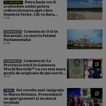
Patru barje vor fi
FLASH NEWS
scufundate astăzi pentru
redirecționarea apei către
Dunărea Veche. Cât va dura
operațiunea
11:38
Comunicat: O zi în
COMUNICAT
București, cu start la Palatul
Parlamentului
10:49
Comunicat: La
COMUNICAT
Provincia intră în Guinness
World Records™ cu cea mai mare
porție de aripioare de pui servită
la un eveniment
10:44
Noi revolte anti-imigrație
VIDEO
în Marea Britanie. Protestatarii
au spart geamuri și au atacat
locuințe
10:42