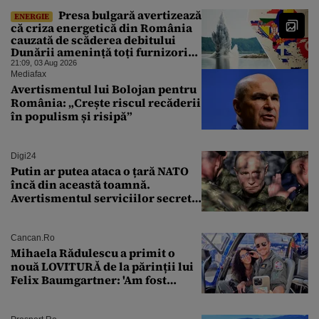
Presa bulgară avertizează
ENERGIE
că criza energetică din România
cauzată de scăderea debitului
Dunării amenință toți furnizorii
balcanici de electricitate
21:09, 03 Aug 2026
Mediafax
Avertismentul lui Bolojan pentru
România: „Crește riscul recăderii
în populism și risipă”
Digi24
Putin ar putea ataca o țară NATO
încă din această toamnă.
Avertismentul serviciilor secrete
americane
Cancan.ro
Mihaela Rădulescu a primit o
nouă LOVITURĂ de la părinții lui
Felix Baumgartner: 'Am fost
ȘTEARSĂ complet din