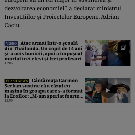
dezvoltarea economiei”, a declarat ministrul
Investițiilor și Proiectelor Europene, Adrian
Câciu.
Atac armat într-o școală
VIDEO
din Thailanda. Un copil de 14 ani
și-a ucis bunicii, apoi a împușcat
mortal trei elevi și trei profesori
12:05
Cântăreața Carmen
FLASH NEWS
Șerban susține că a căzut cu
mașina în groapa care s-a format
la Eroilor: „M-am speriat foarte
tare”
12:00