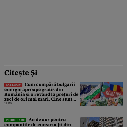
Citește Și
Cum cumpără bulgarii
EXCLUSIV
energie aproape gratis din
România și o revând la prețuri de
zeci de ori mai mari. Cine sunt
noii „băieți deștepți” din energie
11:00
de la sud de Dunăre
An de aur pentru
IMOBILIARE
companiile de construcții din