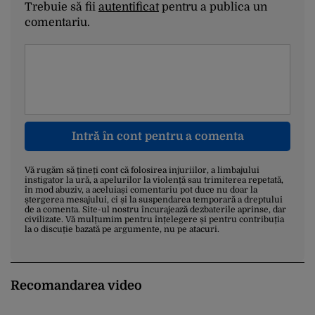
Trebuie să fii
autentificat
pentru a publica un
comentariu.
Intră în cont pentru a comenta
Vă rugăm să țineți cont că folosirea injuriilor, a limbajului
instigator la ură, a apelurilor la violență sau trimiterea repetată,
în mod abuziv, a aceluiași comentariu pot duce nu doar la
ștergerea mesajului, ci și la suspendarea temporară a dreptului
de a comenta. Site-ul nostru încurajează dezbaterile aprinse, dar
civilizate. Vă mulțumim pentru înțelegere și pentru contribuția
la o discuție bazată pe argumente, nu pe atacuri.
Recomandarea video