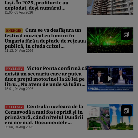
Iași. În 2025, profiturile au
explodat, deși numărul
angajaților a scăzut
11:05, 05 Aug 2026
Cum se va desfășura un
ENERGIE
festival muzical cu lumini în
Ungaria fără a depinde de rețeaua
publică, în ciuda crizei
energetice
21:13, 04 Aug 2026
Victor Ponta confirmă că
EXCLUSIV
există un scenariu care ar putea
duce prețul motorinei la 20 lei pe
litru. „Nu avem de unde să luăm
petrol”
15:01, 04 Aug 2026
Centrala nucleară de la
EXCLUSIV
Cernavodă a mai fost oprită și în
primăvară, când nivelul Dunării
era normal. Documentele
descoperite de Gândul arată că
06:00, 04 Aug 2026
reactoarele au fost închise timp
de 20 de zile