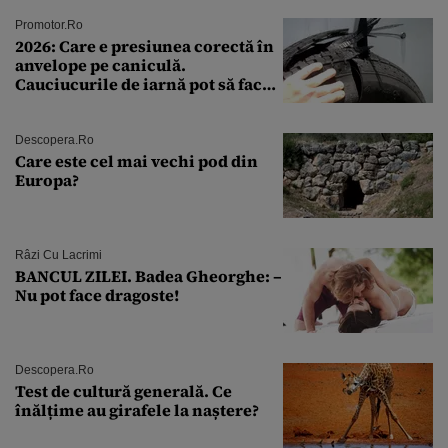
Promotor.ro
2026: Care e presiunea corectă în
anvelope pe caniculă.
Cauciucurile de iarnă pot să facă
explozie la peste 40°C?
Descopera.ro
Care este cel mai vechi pod din
Europa?
Râzi Cu Lacrimi
BANCUL ZILEI. Badea Gheorghe: –
Nu pot face dragoste!
Descopera.ro
Test de cultură generală. Ce
înălțime au girafele la naștere?