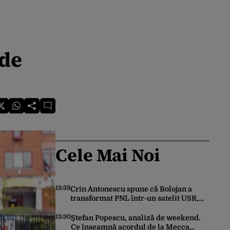
 de
Cele Mai Noi
13:33
Crin Antonescu spune că Bolojan a
transformat PNL într-un satelit USR,
asemănător fostului club de fotbal
Dinamo Victoria, care a aparținut
13:30
Ștefan Popescu, analiză de weekend.
Miliției
Ce înseamnă acordul de la Mecca