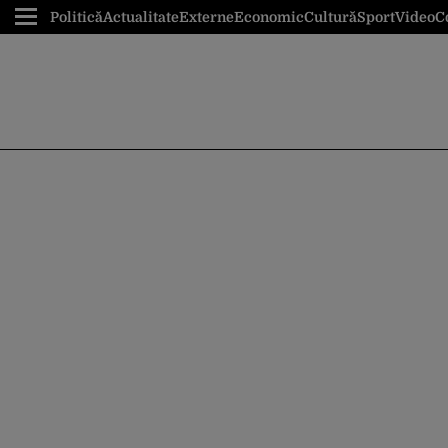
Politică
Actualitate
Externe
Economic
Cultură
Sport
Video
C