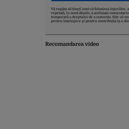
Vă rugăm să țineți cont că folosirea injuriilor, 
repetată, în mod abuziv, a aceluiași comentariu
temporară a dreptului de a comenta. Site-ul no
pentru înțelegere și pentru contribuția la o di
Recomandarea video