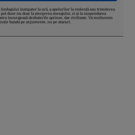
a limbajului instigator la ură, a apelurilor la violență sau trimiterea
 pot duce nu doar la ștergerea mesajului, ci și la suspendarea
stru încurajează dezbaterile aprinse, dar civilizate. Vă mulțumim
scuție bazată pe argumente, nu pe atacuri.