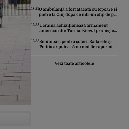
dintre Turcia, Pakistan şi Arabia
Saudită
13:21
O ambulanţă a fost atacată cu topoare și
pietre la Cluj după ce într-un clip de pe
TikTok s-a spus că ”fură copii”
12:58
Ucraina achiziționează armament
american din Turcia. Kievul primește
70 de rachete ATACMS și 12 lansatoare
MLRS
12:55
Schimbări pentru șoferi. Radarele și
Poliția ar putea să nu mai fie raportate
în aplicația Waze
Vezi toate articolele