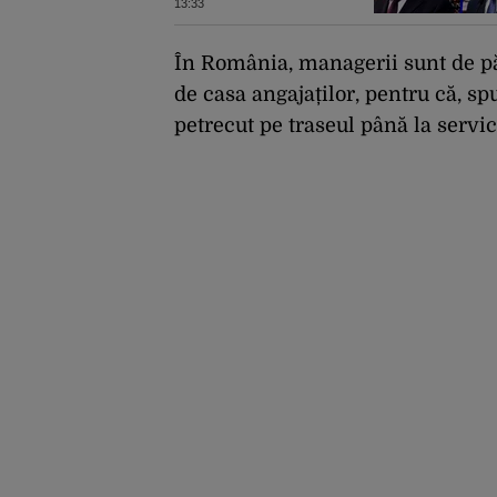
USR, asemănător
13:33
fostului club de fotbal
Dinamo Victoria, care
a aparținut Miliției
În România, managerii sunt de păr
de casa angajaților, pentru că, s
petrecut pe traseul până la servic