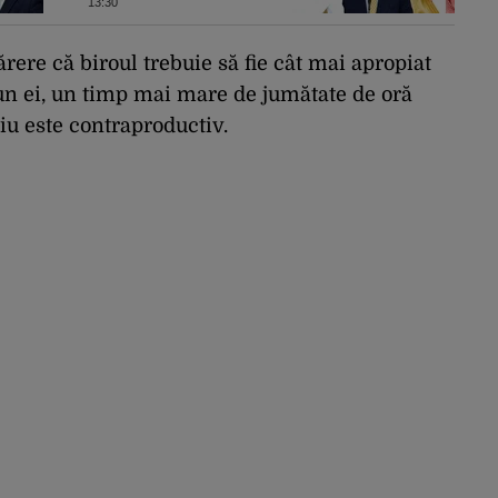
Turcia, Pakistan şi
13:30
Arabia Saudită
ere că biroul trebuie să fie cât mai apropiat
pun ei, un timp mai mare de jumătate de oră
iu este contraproductiv.