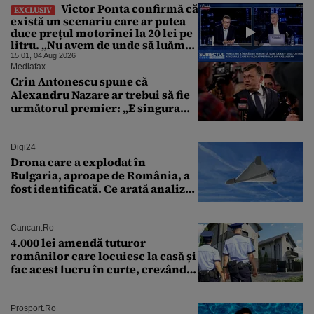
Victor Ponta confirmă că
EXCLUSIV
există un scenariu care ar putea
duce prețul motorinei la 20 lei pe
litru. „Nu avem de unde să luăm
petrol”
15:01, 04 Aug 2026
Mediafax
Crin Antonescu spune că
Alexandru Nazare ar trebui să fie
următorul premier: „E singura
soluție”
Digi24
Drona care a explodat în
Bulgaria, aproape de România, a
fost identificată. Ce arată analiza
preliminară a epavei
Cancan.ro
4.000 lei amendă tuturor
românilor care locuiesc la casă și
fac acest lucru în curte, crezând
că nu îi vede nimeni
Prosport.ro