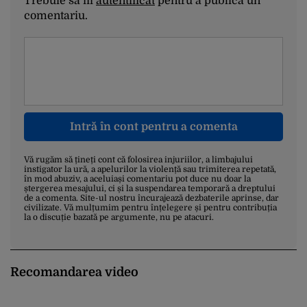
Trebuie să fii
autentificat
pentru a publica un
comentariu.
Intră în cont pentru a comenta
Vă rugăm să țineți cont că folosirea injuriilor, a limbajului
instigator la ură, a apelurilor la violență sau trimiterea repetată,
în mod abuziv, a aceluiași comentariu pot duce nu doar la
ștergerea mesajului, ci și la suspendarea temporară a dreptului
de a comenta. Site-ul nostru încurajează dezbaterile aprinse, dar
civilizate. Vă mulțumim pentru înțelegere și pentru contribuția
la o discuție bazată pe argumente, nu pe atacuri.
Recomandarea video