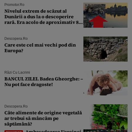
Promotor.ro
Nivelul extrem de scăzut al
Dunării a dus la o descoperire
rară. Era acolo de aproximativ 80
de ani
Descopera.ro
Care este cel mai vechi pod din
Europa?
Râzi Cu Lacrimi
BANCUL ZILEI. Badea Gheorghe: –
Nu pot face dragoste!
Descopera.ro
Câte alimente de origine vegetală
ar trebui să mâncăm pe
săptămână?
Ambasadoarea Ucrainei