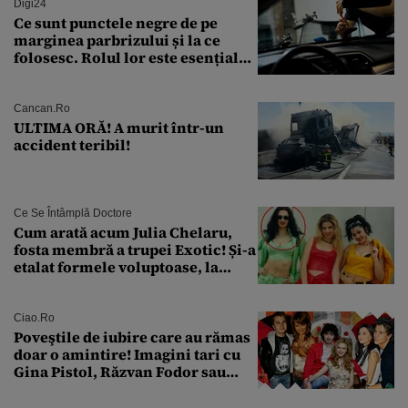
Digi24
Ce sunt punctele negre de pe
marginea parbrizului și la ce
folosesc. Rolul lor este esențial
pentru siguranța mașinii
Cancan.ro
ULTIMA ORĂ! A murit într-un
accident teribil!
Ce Se Întâmplă Doctore
Cum arată acum Julia Chelaru,
fosta membră a trupei Exotic! Și-a
etalat formele voluptoase, la
aproape 50 de ani
Ciao.ro
Poveştile de iubire care au rămas
doar o amintire! Imagini tari cu
Gina Pistol, Răzvan Fodor sau
Andra Măruţă şi foştii parteneri