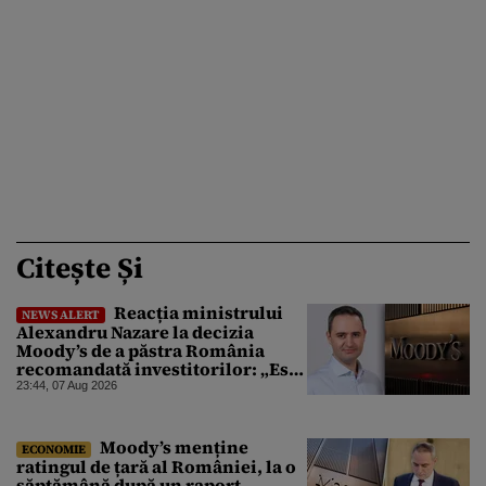
Citește Și
Reacția ministrului
NEWS ALERT
Alexandru Nazare la decizia
Moody’s de a păstra România
recomandată investitorilor: „Este
un răgaz, dar în niciun caz un
23:44, 07 Aug 2026
motiv de relaxare”
Moody’s menține
ECONOMIE
ratingul de țară al României, la o
săptămână după un raport