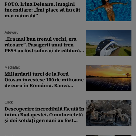
FOTO. Irina Deleanu, imagini
incendiare: „Îmi place să fiu cât
mai naturală”
Adevarul
„Era mai bun trenul vechi, era
răcoare”. Pasagerii unui tren
PESA au fost sufocați de căldură
pe ruta București-Constanța
Mediafax
Miliardarii turci de la Ford
Otosan investesc 100 de milioane
de euro în România. Banca
Transilvania le acordă o
finanțare uriașă
Click
Descoperire incredibilă făcută în
inima Budapestei. O motocicletă
și doi soldați germani au fost
găsiți în Dunăre