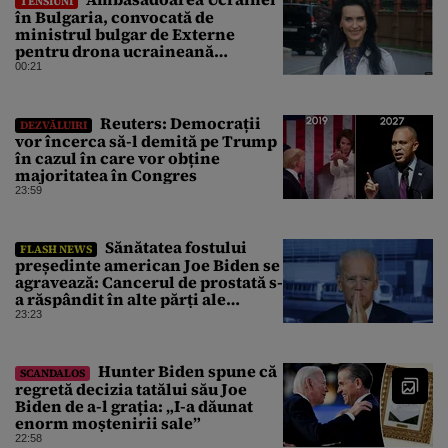
TENSIUNI
în Bulgaria, convocată de
ministrul bulgar de Externe
pentru drona ucraineană
prăbușită în apropierea
00:21
infrastructurii critice
Reuters: Democrații
DEZVĂLUIRI
vor încerca să-l demită pe Trump
în cazul în care vor obține
majoritatea în Congres
23:59
Sănătatea fostului
FLASH NEWS
președinte american Joe Biden se
agravează: Cancerul de prostată s-
a răspândit în alte părți ale
corpului
23:23
Hunter Biden spune că
SCANDALOS
regretă decizia tatălui său Joe
Biden de a-l grația: „I-a dăunat
enorm moștenirii sale”
22:58