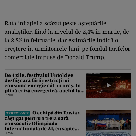
Rata inflației a scăzut peste așteptările
analiștilor, fiind la nivelul de 2,4% în martie, de
la 2,8% în februarie, dar estimările indică o
creștere în următoarele luni, pe fondul tarifelor
comerciale impuse de Donald Trump.
De 4 zile, festivalul Untold se
desfășoară fără restricții și
consumă energie cât un oraș. În
plină criză energetică, apelul lui
Bolojan de economisire a
05:00
energiei nu s-a auzit la Cluj, în
orașul condus de colegul de
partid, Emil Boc
O echipă din Rusia a
TEHNOLOGIE
câștigat pentru a treia oară
consecutiv Olimpiada
Internațională de AI, cu șapte
medalii din aur și una de bronz
00:56