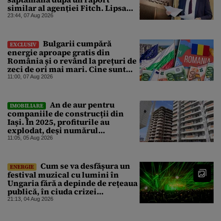
similar al agenției Fitch. Lipsa
unui guvern cu puteri depline,
23:44, 07 Aug 2026
principala vulnerabilitate din
raport
Bulgarii cumpără
EXCLUSIV
energie aproape gratis din
România și o revând la prețuri de
zeci de ori mai mari. Cine sunt
noii „băieți deștepți” din energie
11:00, 07 Aug 2026
de la sud de Dunăre
An de aur pentru
IMOBILIARE
companiile de construcții din
Iași. În 2025, profiturile au
explodat, deși numărul
angajaților a scăzut
11:05, 05 Aug 2026
Cum se va desfășura un
ENERGIE
festival muzical cu lumini în
Ungaria fără a depinde de rețeaua
publică, în ciuda crizei
energetice
21:13, 04 Aug 2026