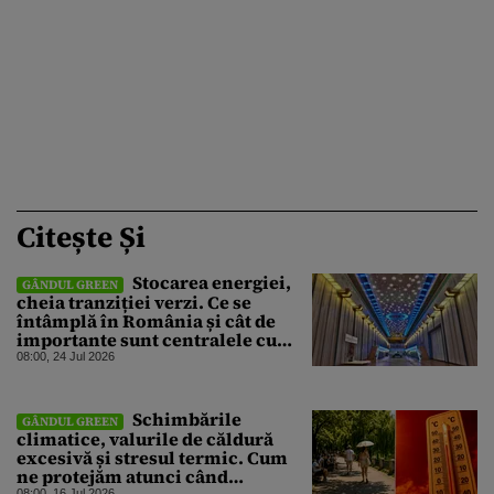
Citește Și
Stocarea energiei,
GÂNDUL GREEN
cheia tranziției verzi. Ce se
întâmplă în România și cât de
importante sunt centralele cu
acumulare prin pompaj
08:00, 24 Jul 2026
Schimbările
GÂNDUL GREEN
climatice, valurile de căldură
excesivă și stresul termic. Cum
ne protejăm atunci când
08:00, 16 Jul 2026