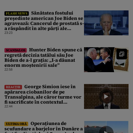
Sănătatea fostului
FLASH NEWS
președinte american Joe Biden se
agravează: Cancerul de prostată s-
a răspândit în alte părți ale
corpului
23:23
Hunter Biden spune că
SCANDALOS
regretă decizia tatălui său Joe
Biden de a-l grația: „I-a dăunat
enorm moștenirii sale”
22:58
George Simion iese în
REACȚIE
apărarea ciobanilor de pe
Transalpina, ale căror turme vor
fi sacrificate în contextul
focarului de variolă ovină
22:44
Operațiunea de
ULTIMA ORĂ
scufundare a barjelor în Dunăre a