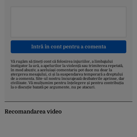
Intră în cont pentru a comenta
Vă rugăm să țineți cont că folosirea injuriilor, a limbajului
instigator la ură, a apelurilor la violență sau trimiterea repetată,
în mod abuziv, a aceluiași comentariu pot duce nu doar la
ștergerea mesajului, ci și la suspendarea temporară a dreptului
de a comenta. Site-ul nostru încurajează dezbaterile aprinse, dar
civilizate. Vă mulțumim pentru înțelegere și pentru contribuția
la o discuție bazată pe argumente, nu pe atacuri.
Recomandarea video