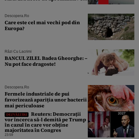
de ani
Descopera.ro
Care este cel mai vechi pod din
Europa?
Râzi Cu Lacrimi
BANCUL ZILEI. Badea Gheorghe: –
Nu pot face dragoste!
Descopera.ro
Fermele industriale de pui
favorizează apariția unor bacterii
mai periculoase
Reuters: Democrații
DEZVĂLUIRI
vor încerca să-l demită pe Trump
în cazul în care vor obține
majoritatea în Congres
23:59