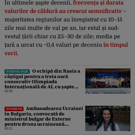
În ultimele șapte decenii,
frecvența și durata
valurilor de căldură au crescut semnificativ
–
majoritatea regiunilor au înregistrat cu 10–15
zile mai multe de val pe an, iar estul și sud-
vestul țării chiar cu 25–30 de zile; media pe
țară a urcat cu ~0,4 valuri pe deceniu
în timpul
verii
.
O echipă din Rusia a
TEHNOLOGIE
câștigat pentru a treia oară
consecutiv Olimpiada
Internațională de AI, cu șapte
medalii din aur și una de bronz
00:56
Ambasadoarea Ucrainei
TENSIUNI
în Bulgaria, convocată de
ministrul bulgar de Externe
pentru drona ucraineană
prăbușită în apropierea
00:21
infrastructurii critice