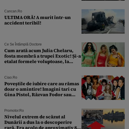
pentru siguranța mașinii
Cancan.ro
ULTIMA ORĂ! A murit într-un
accident teribil!
Ce Se Întâmplă Doctore
Cum arată acum Julia Chelaru,
fosta membră a trupei Exotic! Și-a
etalat formele voluptoase, la
aproape 50 de ani
Ciao.ro
Poveştile de iubire care au rămas
doar o amintire! Imagini tari cu
Gina Pistol, Răzvan Fodor sau
Andra Măruţă şi foştii parteneri
Promotor.ro
Nivelul extrem de scăzut al
Dunării a dus la o descoperire
rară. Era acolo de aproximativ 80