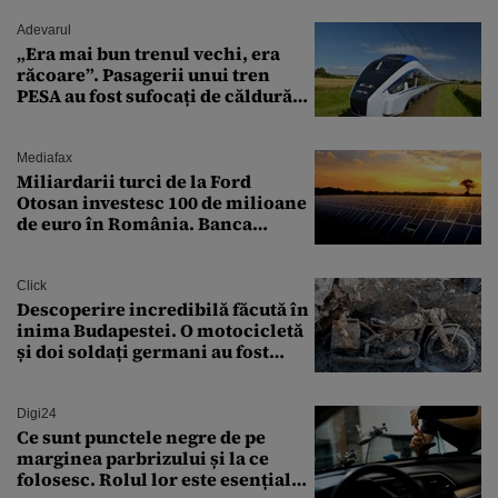
Adevarul
„Era mai bun trenul vechi, era
răcoare”. Pasagerii unui tren
PESA au fost sufocați de căldură
pe ruta București-Constanța
Mediafax
Miliardarii turci de la Ford
Otosan investesc 100 de milioane
de euro în România. Banca
Transilvania le acordă o
finanțare uriașă
Click
Descoperire incredibilă făcută în
inima Budapestei. O motocicletă
și doi soldați germani au fost
găsiți în Dunăre
Digi24
Ce sunt punctele negre de pe
marginea parbrizului și la ce
folosesc. Rolul lor este esențial