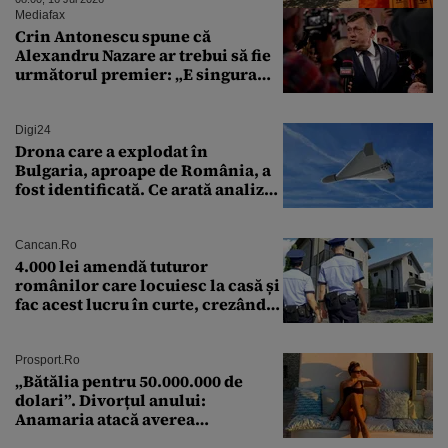
temperaturile devin periculoase
Mediafax
Crin Antonescu spune că
Alexandru Nazare ar trebui să fie
următorul premier: „E singura
soluție”
Digi24
Drona care a explodat în
Bulgaria, aproape de România, a
fost identificată. Ce arată analiza
preliminară a epavei
Cancan.ro
4.000 lei amendă tuturor
românilor care locuiesc la casă și
fac acest lucru în curte, crezând
că nu îi vede nimeni
Prosport.ro
„Bătălia pentru 50.000.000 de
dolari”. Divorțul anului:
Anamaria atacă averea
milionarului