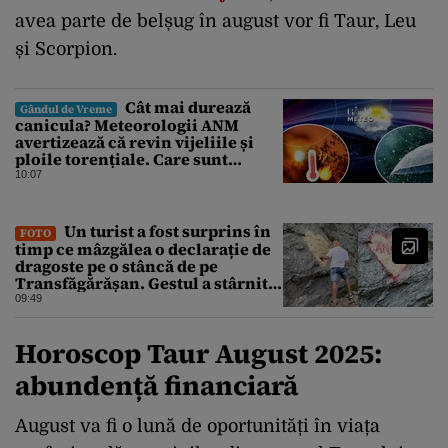
avea parte de belșug în august vor fi Taur, Leu
și Scorpion.
Cât mai durează
Gândul de Vreme
canicula? Meteorologii ANM
avertizează că revin vijeliile și
ploile torențiale. Care sunt
zonele vizate, începând chiar de
10:07
azi
Un turist a fost surprins în
FOTO
timp ce mâzgălea o declarație de
dragoste pe o stâncă de pe
Transfăgărășan. Gestul a stârnit o
furtună de comentarii pe internet
09:49
Horoscop Taur August 2025:
abundență financiară
August va fi o lună de oportunități în viața