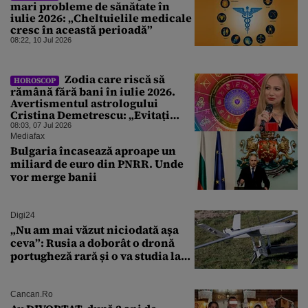
mari probleme de sănătate în
iulie 2026: „Cheltuielile medicale
cresc în această perioadă”
08:22, 10 Jul 2026
Zodia care riscă să
HOROSCOP
rămână fără bani în iulie 2026.
Avertismentul astrologului
Cristina Demetrescu: „Evitați
cheltuielile făcute pentru
08:03, 07 Jul 2026
aparențe!”
Mediafax
Bulgaria încasează aproape un
miliard de euro din PNRR. Unde
vor merge banii
Digi24
„Nu am mai văzut niciodată așa
ceva”: Rusia a doborât o dronă
portugheză rară și o va studia la
un institut de cercetare
Cancan.ro