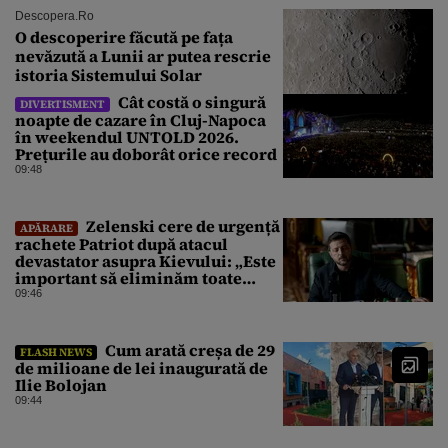
Descopera.ro
O descoperire făcută pe fața
nevăzută a Lunii ar putea rescrie
istoria Sistemului Solar
Cât costă o singură
DIVERTISMENT
noapte de cazare în Cluj-Napoca
în weekendul UNTOLD 2026.
Prețurile au doborât orice record
09:48
Zelenski cere de urgență
APĂRARE
rachete Patriot după atacul
devastator asupra Kievului: „Este
important să eliminăm toate
birocrațiile”
09:46
Cum arată creșa de 29
FLASH NEWS
de milioane de lei inaugurată de
Ilie Bolojan
09:44