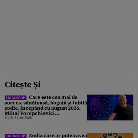
Citește Și
Care este cea mai de
HOROSCOP
succes, sănătoasă, bogată și iubită
zodie, începând cu august 2026.
Mihai Voropchievici
nominalizează nativii ce vor da
11:16, 31 Jul 2026
lovitura
Zodia care ar putea avea
HOROSCOP