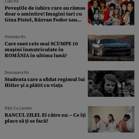
Ciao.ro
Poveştile de iubire care au rămas
doar o amintire! Imagini tari cu
Gina Pistol, Răzvan Fodor sau
Andra Măruţă şi foştii parteneri
Promotor.ro
Care sunt cele mai SCUMPE 10
mașini înmatriculate în
ROMÂNIA în ultima lună?
Descopera.ro
Studenta care a sfidat regimul lui
Hitler și a plătit cu viața
Râzi Cu Lacrimi
BANCUL ZILEI. El către ea: – Ce îți
place să ți se facă?