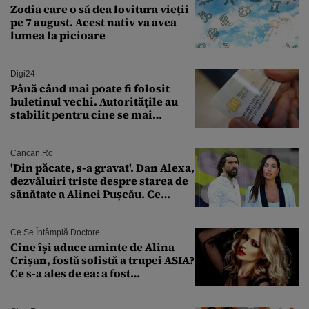
Zodia care o să dea lovitura vieții
pe 7 august. Acest nativ va avea
lumea la picioare
Digi24
Până când mai poate fi folosit
buletinul vechi. Autoritățile au
stabilit pentru cine se mai
eliberează cartea de identitate
model 1997
Cancan.ro
'Din păcate, s-a gravat'. Dan Alexa,
dezvăluiri triste despre starea de
sănătate a Alinei Pușcău. Ce
discuție au avut cu două zile în
urmă
Ce Se Întâmplă Doctore
Cine își aduce aminte de Alina
Crișan, fostă solistă a trupei ASIA?
Ce s-a ales de ea: a fost
condamnată la închisoare cu
suspendare. Ce acuzații i se aduc