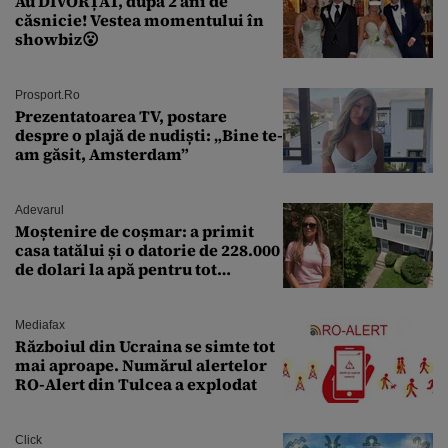
Au DIVORȚAT, după 2 ani de
căsnicie! Vestea momentului în
showbiz😮
Prosport.ro
Prezentatoarea TV, postare
despre o plajă de nudiști: „Bine te-
am găsit, Amsterdam”
Adevarul
Moștenire de coșmar: a primit
casa tatălui și o datorie de 228.000
de dolari la apă pentru tot
cartierul
Mediafax
Războiul din Ucraina se simte tot
mai aproape. Numărul alertelor
RO-Alert din Tulcea a explodat
Click