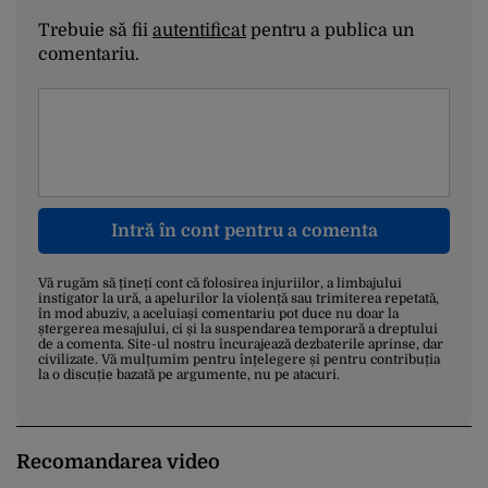
Trebuie să fii
autentificat
pentru a publica un
comentariu.
Intră în cont pentru a comenta
Vă rugăm să țineți cont că folosirea injuriilor, a limbajului
instigator la ură, a apelurilor la violență sau trimiterea repetată,
în mod abuziv, a aceluiași comentariu pot duce nu doar la
ștergerea mesajului, ci și la suspendarea temporară a dreptului
de a comenta. Site-ul nostru încurajează dezbaterile aprinse, dar
civilizate. Vă mulțumim pentru înțelegere și pentru contribuția
la o discuție bazată pe argumente, nu pe atacuri.
Recomandarea video