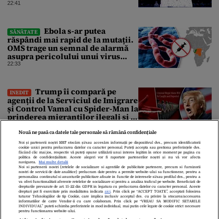
Zelenski plănuiesc pe Signal să îl
22:41
pună „la respect” pe Trump
Ebola s-ar putea
SĂNĂTATE
răspândi mai rapid de la mutații.
OMS trage un semnal de alarmă
asupra pericolului unui virus
pentru care nu există vaccin
22:33
Trump îi compară pe
INEDIT
agenții de la Serviciul de Imigrare
și Control Vamal cu Spider-Man la
prinderea migranților ilegali și a
infractorilor
22:33
Nouă ne pasă ca datele tale personale să rămână confidențiale
Noi și partenerii noștri
1017
stocăm și/sau accesăm informații pe dispozitivul dvs., precum identificatorii
cookie unici pentru prelucrarea datelor cu caracter personal. Puteți accepta sau gestiona preferințele dvs.
făcând clic mai jos, respectiv vă puteți opune utilizării unui interes legitim în orice moment pe pagina cu
politica de confidențialitate. Aceste alegeri vor fi raportate partenerilor noștri și nu vă vor afecta
navigarea.
Mai multe detalii
Noi si partenerii nostri (retelele de socializare si agentiile de publicitate partenere, precum si furnizorii
nostri de servicii de date analitice) prelucram date pentru a permite website-ului sa functioneze, pentru a
personaliza continutul si anunturile publicitare afisate in functie de interesele si/sau profilul dvs., pentru a
va oferi functionalitati aferente retelelor de socializare si pentru a analiza traficul pe website. Beneficiati de
drepturile prevazute de art. 15-22 din GDPR in legatura cu prelucrarea datelor cu caracter personal. Aceste
drepturi pot fi exercitate prin modalitatea indicata
aici
. Prin click pe “ACCEPT TOATE”, acceptati folosirea
tuturor Tehnologiilor de tip Cookie, care implica inclusiv acceptul dvs. cu privire la stocarea/accesarea
informatiilor de catre Vendor-ii cu care colaboram. Prin click pe “VREAU SA MODIFIC SETARILE
Despre Noi
Contact
Echipa Editorială
INDIVIDUAL” puteti schimba preferintele in mod individual, mai putin cele legate de cookie strict necesare
pentru functionarea website-ului.
Politica De Cookies
Politica De Confidențialitate