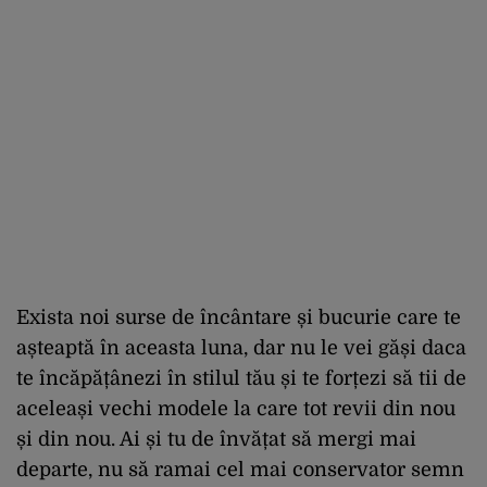
Exista
noi surse de încântare și bucurie care te
așteaptă în
aceasta
luna
, dar nu le vei gă
și
daca
te încăpățânezi în stilul tău și te forțezi să
tii
de
aceleași vechi modele
la
care tot revii din nou
și din nou.
Ai
și
tu
de învățat să mergi
mai
departe, nu să
ramai
cel
mai
conservator semn