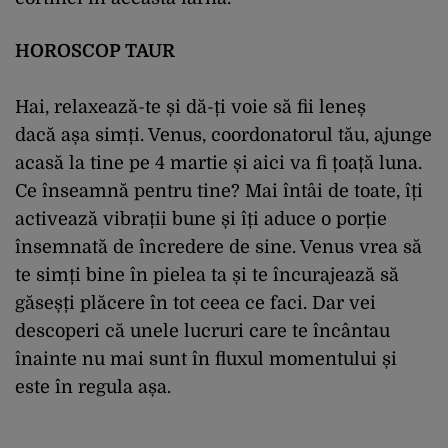
HOROSCOP TAUR
Hai
, relaxează-te și
dă
-ți voie să fii leneș
dacă
așa simți. Venus, coordonatorul tău, ajunge
acasă
la
tine
pe 4 martie și aici va fi țoață
luna
.
Ce înseamnă pentru
tine
?
Mai
întâi de toate, îți
activează vibrații bune și îți aduce o porție
însemnată de încredere de
sine
. Venus vrea să
te simți bine în pielea
ta
și te încurajează să
găseș
ți
plăcere
în tot ceea ce faci. Dar vei
descoperi că unele lucruri care te încântau
înainte nu
mai
sunt
în fluxul momentului și
este în
regula
așa.