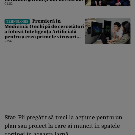
rachete”
01:02
Premieră în
TEHNOLOGIE
Medicină: O echipă de cercetători
a folosit Inteligența Artificială
pentru a crea primele virusuri
sintetice la tratarea de E.coli
23:47
Sfat
: Fii
pregătit
să
treci
la
acțiune
pentru un
plan
sau
proiect
la
care
ai
muncit
în
spatele
cortinei
în
aceasta
iarnă
.