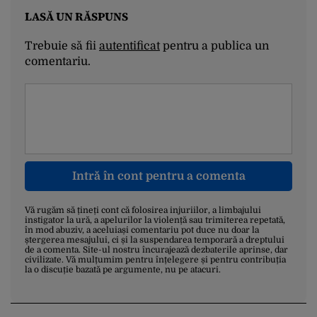
LASĂ UN RĂSPUNS
Trebuie să fii
autentificat
pentru a publica un
comentariu.
Intră în cont pentru a comenta
Vă rugăm să țineți cont că folosirea injuriilor, a limbajului
instigator la ură, a apelurilor la violență sau trimiterea repetată,
în mod abuziv, a aceluiași comentariu pot duce nu doar la
ștergerea mesajului, ci și la suspendarea temporară a dreptului
de a comenta. Site-ul nostru încurajează dezbaterile aprinse, dar
civilizate. Vă mulțumim pentru înțelegere și pentru contribuția
la o discuție bazată pe argumente, nu pe atacuri.