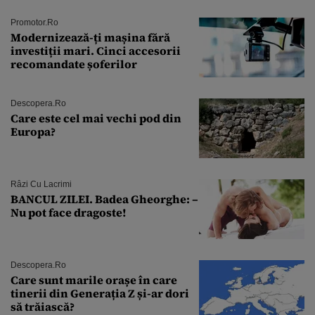
Promotor.ro
Modernizează-ți mașina fără
investiții mari. Cinci accesorii
recomandate șoferilor
Descopera.ro
Care este cel mai vechi pod din
Europa?
Râzi Cu Lacrimi
BANCUL ZILEI. Badea Gheorghe: –
Nu pot face dragoste!
Descopera.ro
Care sunt marile orașe în care
tinerii din Generația Z și-ar dori
să trăiască?