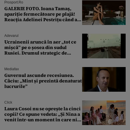
Prosport.ro
GALERIE FOTO. Ioana Tamaş,
apariție fermecătoare pe plajă!
Reacția Adelinei Pestrițu când a
văzut-o
Adevarul
Ucrainenii aruncă în aer „tot ce
mișcă” pe o șosea din sudul
Rusiei. Drumul strategic de
aprovizionare către Crimeea este
controlat complet
Mediafax
Guvernul ascunde recesiunea.
Câciu: „Mint și prezintă denaturat
lucrurile”
Click
Laura Cosoi nu se oprește la cinci
copii? Ce spune vedeta: „Și Nina a
venit într-un moment în care nici
măcar nu mai discutam”