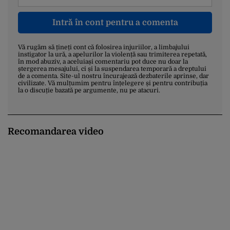
Intră în cont pentru a comenta
Vă rugăm să țineți cont că folosirea injuriilor, a limbajului
instigator la ură, a apelurilor la violență sau trimiterea repetată,
în mod abuziv, a aceluiași comentariu pot duce nu doar la
ștergerea mesajului, ci și la suspendarea temporară a dreptului
de a comenta. Site-ul nostru încurajează dezbaterile aprinse, dar
civilizate. Vă mulțumim pentru înțelegere și pentru contribuția
la o discuție bazată pe argumente, nu pe atacuri.
Recomandarea video