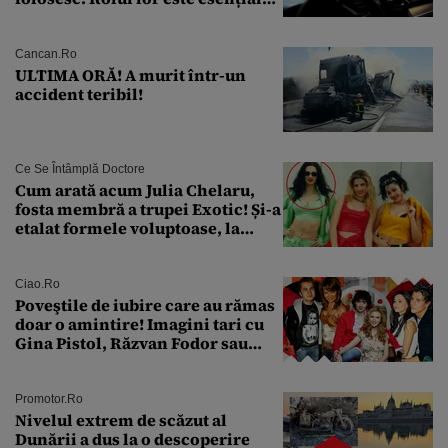
pentru siguranța mașinii
Cancan.ro
ULTIMA ORĂ! A murit într-un
accident teribil!
Ce Se Întâmplă Doctore
Cum arată acum Julia Chelaru,
fosta membră a trupei Exotic! Și-a
etalat formele voluptoase, la
aproape 50 de ani
Ciao.ro
Poveştile de iubire care au rămas
doar o amintire! Imagini tari cu
Gina Pistol, Răzvan Fodor sau
Andra Măruţă şi foştii parteneri
Promotor.ro
Nivelul extrem de scăzut al
Dunării a dus la o descoperire