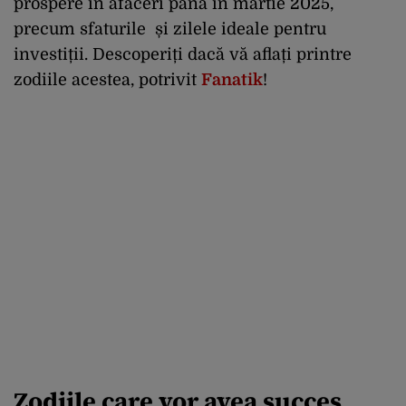
prospere în afaceri până în martie 2025,
precum sfaturile și zilele ideale pentru
investiții. Descoperiți dacă vă aflați printre
zodiile acestea, potrivit
Fanatik
!
Zodiile care vor avea succes