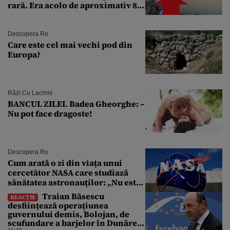
rară. Era acolo de aproximativ 80
de ani
Descopera.ro
Care este cel mai vechi pod din
Europa?
Râzi Cu Lacrimi
BANCUL ZILEI. Badea Gheorghe: –
Nu pot face dragoste!
Descopera.ro
Cum arată o zi din viața unui
cercetător NASA care studiază
sănătatea astronauților: „Nu este
o știință complicată”
Traian Băsescu
REACȚIE
desființează operațiunea
guvernului demis, Bolojan, de
scufundare a barjelor în Dunăre: