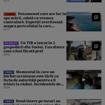
„Este o improvizație”
21:37
Fenomenul care are loc în
ALERTĂ
apa mării, odată cu vremea
caniculară. Experții avertizează
asupra pericolului la care
oamenii pot fi expuși
21:17
Un TIR a intrat în 2
INCIDENT
gospodării din Vaslui. Una dintre
case a fost făcută praf
20:41
Momentul în care un
VIDEO
bărbat ucrainean este târât cu
forța de autorități pentru a fi
trimis la război. Incidentele de
acest fel sunt tot mai dese
20:24
Două tinere pe tocuri au
VIDEO
reușit să oprească un avion din