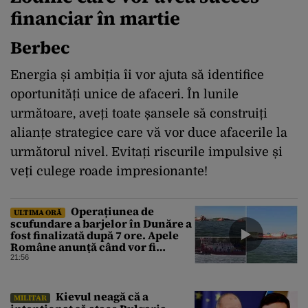
financiar în martie
Berbec
Energia și ambiția îi vor ajuta să identifice
oportunități unice de afaceri. În lunile
următoare, aveți toate șansele să construiți
alianțe strategice care vă vor duce afacerile la
următorul nivel. Evitați riscurile impulsive și
veți culege roade impresionante!
Operațiunea de
ULTIMA ORĂ
scufundare a barjelor în Dunăre a
fost finalizată după 7 ore. Apele
Române anunță când vor fi
simțite efectele
21:56
Kievul neagă că a
MILITAR