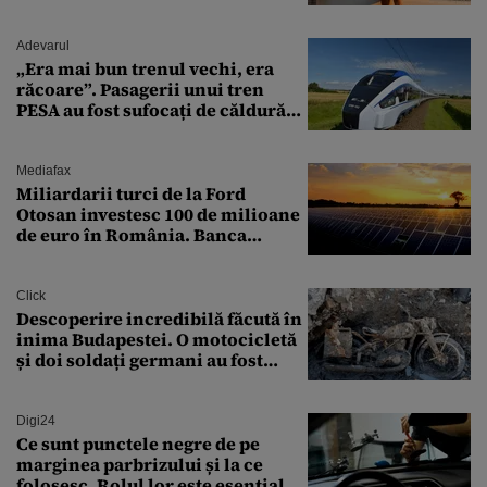
milionarului
Adevarul
„Era mai bun trenul vechi, era
răcoare”. Pasagerii unui tren
PESA au fost sufocați de căldură
pe ruta București-Constanța
Mediafax
Miliardarii turci de la Ford
Otosan investesc 100 de milioane
de euro în România. Banca
Transilvania le acordă o
finanțare uriașă
Click
Descoperire incredibilă făcută în
inima Budapestei. O motocicletă
și doi soldați germani au fost
găsiți în Dunăre
Digi24
Ce sunt punctele negre de pe
marginea parbrizului și la ce
folosesc. Rolul lor este esențial