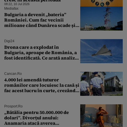
08:22, 10 Jul 2026
Mediafax
Bulgaria a devenit „bateria”
României. Cum fac vecinii
milioane când Dunărea scade și
Cernavodă produce puțin
Digi24
Drona care a explodat în
Bulgaria, aproape de România, a
fost identificată. Ce arată analiza
preliminară a epavei
Cancan.ro
4.000 lei amendă tuturor
românilor care locuiesc la casă și
fac acest lucru în curte, crezând
că nu îi vede nimeni
Prosport.ro
„Bătălia pentru 50.000.000 de
dolari”. Divorțul anului:
Anamaria atacă averea