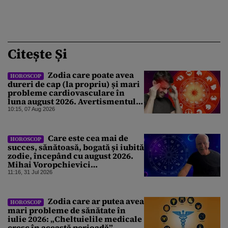
Citește Și
Zodia care poate avea
HOROSCOP
dureri de cap (la propriu) și mari
probleme cardiovasculare în
luna august 2026. Avertismentul
experților în astrologie
10:15, 07 Aug 2026
Care este cea mai de
HOROSCOP
succes, sănătoasă, bogată și iubită
zodie, începând cu august 2026.
Mihai Voropchievici
nominalizează nativii ce vor da
11:16, 31 Jul 2026
lovitura
Zodia care ar putea avea
HOROSCOP
mari probleme de sănătate în
iulie 2026: „Cheltuielile medicale
cresc în această perioadă”