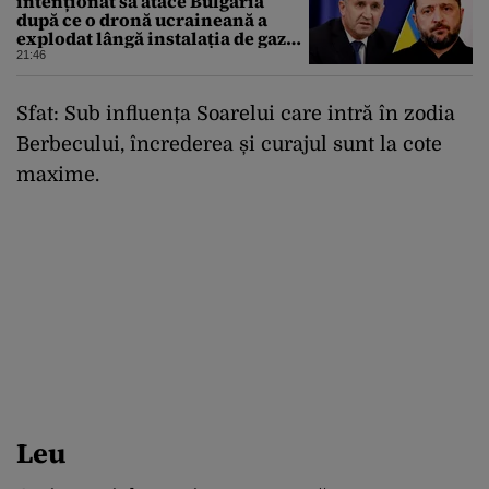
intenționat să atace Bulgaria
după ce o dronă ucraineană a
explodat lângă instalația de gaz
de la granița României
21:46
Sfat: Sub influența Soarelui care intră în zodia
Berbecului, încrederea și curajul sunt la cote
maxime.
Leu