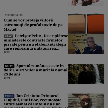
Descopera.ro
Cum se vor proteja viitorii
astronauți de praful toxic de pe
Marte?
Petrișor Peiu: „De ce plătesc
ATAC
ministerele contracte firmelor
private pentru a elabora strategii
care reprezintă îndatorirea
angajaților din minister?”
10:08
Sportul românesc este în
DECES
doliu. Alex Șuler a murit la numai
25 de ani
10:03
Ion Cristoiu: Primarul
VIDEO
Clujului, Emil Boc, recunoaște
entuziasmat că Untold nu e un