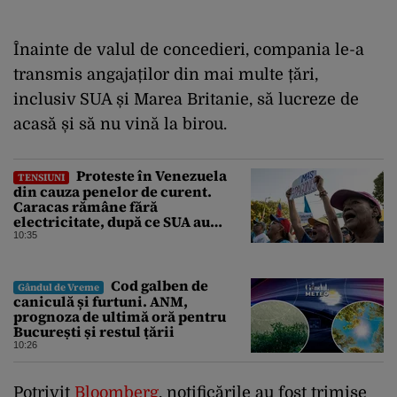
Înainte de valul de concedieri, compania le-a
transmis angajaților din mai multe țări,
inclusiv SUA și Marea Britanie, să lucreze de
acasă și să nu vină la birou.
Proteste în Venezuela
TENSIUNI
din cauza penelor de curent.
Caracas rămâne fără
electricitate, după ce SUA au
promis modernizarea rețelei
10:35
Cod galben de
Gândul de Vreme
caniculă și furtuni. ANM,
prognoza de ultimă oră pentru
București și restul țării
10:26
Potrivit
Bloomberg
, notificările au fost trimise