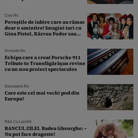
a fost descoperită la un control de
rutină
Ciao.ro
Poveştile de iubire care au rămas
doar o amintire! Imagini tari cu
Gina Pistol, Răzvan Fodor sau
Andra Măruţă şi foştii parteneri
Promotor.ro
Echipa care a creat Porsche 911
Tribute to Transfăgărășan revine
cu un nou proiect spectaculos
Descopera.ro
Care este cel mai vechi pod din
Europa?
Râzi Cu Lacrimi
BANCUL ZILEI. Badea Gheorghe: –
Nu pot face dragoste!