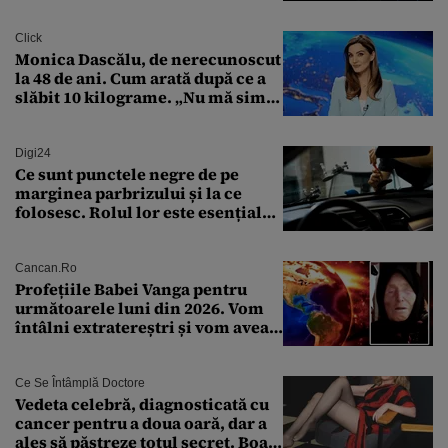
Transilvania le acordă o
finanțare uriașă
Click
Monica Dascălu, de nerecunoscut
la 48 de ani. Cum arată după ce a
slăbit 10 kilograme. „Nu mă simt
bine în această perioadă”
Digi24
Ce sunt punctele negre de pe
marginea parbrizului și la ce
folosesc. Rolul lor este esențial
pentru siguranța mașinii
Cancan.ro
Profețiile Babei Vanga pentru
următoarele luni din 2026. Vom
întâlni extratereștri și vom avea
un nou conflict global
Ce Se Întâmplă Doctore
Vedeta celebră, diagnosticată cu
cancer pentru a doua oară, dar a
ales să păstreze totul secret. Boala