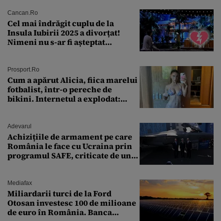
Cancan.ro
Cel mai îndrăgit cuplu de la
Insula Iubirii 2025 a divorțat!
Nimeni nu s-ar fi așteptat
vreodată la așa ceva
Prosport.ro
Cum a apărut Alicia, fiica marelui
fotbalist, într-o pereche de
bikini. Internetul a explodat:
„Zeiță superbă!”
Adevarul
Achizițiile de armament pe care
România le face cu Ucraina prin
programul SAFE, criticate de un
expert în securitate: „Nu știm ce
arme ne trebuie”
Mediafax
Miliardarii turci de la Ford
Otosan investesc 100 de milioane
de euro în România. Banca