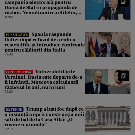
campania electorală pentru
Duma de Stat în propagandă de
război. Nemulțumirea elitelor,
tratată cu indiferență la Kremlin
10:00
Spania răspunde
FLASH NEWS
Italiei după refuzul de a ridica
restricțiile și introduce controale
pentru călătorii din Italia
09:48
Vulnerabilitățile
CONTROVERSĂ
Ucrainei. Rusia este departe de-a
fi înfrântă, Moscova calculează
războiul în ani, nu în luni
09:00
Trump a luat foc după ce
EXTERNE
o instanță a oprit construcția noii
săli de bal de la Casa Albă: „O
rușine națională”
08:19