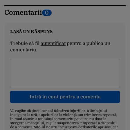
Comentarii
0
LASĂ UN RĂSPUNS
Trebuie să fii
autentificat
pentru a publica un
comentariu.
Intră în cont pentru a comenta
Vă rugăm să țineți cont că folosirea injuriilor, a limbajului
instigator la ură, a apelurilor la violență sau trimiterea repetată,
în mod abuziv, a aceluiași comentariu pot duce nu doar la
ștergerea mesajului, ci și la suspendarea temporară a dreptului
de a comenta. Site-ul nostru încurajează dezbaterile aprinse, dar