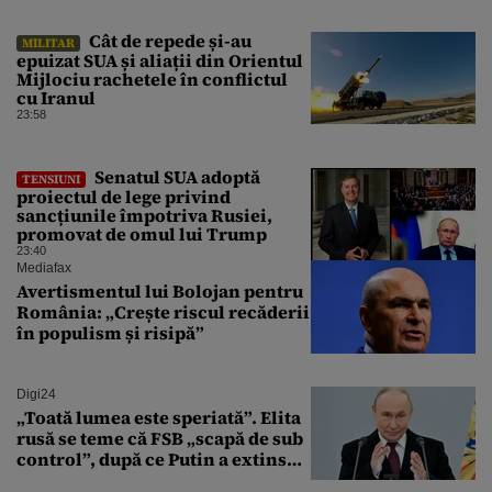
Cât de repede și-au
MILITAR
epuizat SUA și aliații din Orientul
Mijlociu rachetele în conflictul
cu Iranul
23:58
Senatul SUA adoptă
TENSIUNI
proiectul de lege privind
sancțiunile împotriva Rusiei,
promovat de omul lui Trump
23:40
Mediafax
Avertismentul lui Bolojan pentru
România: „Crește riscul recăderii
în populism și risipă”
Digi24
„Toată lumea este speriată”. Elita
rusă se teme că FSB „scapă de sub
control”, după ce Putin a extins
puterea serviciului