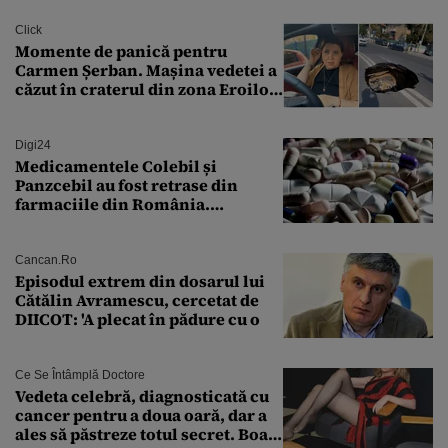
finanțare uriașă
Click
Momente de panică pentru
Carmen Șerban. Mașina vedetei a
căzut în craterul din zona Eroilor:
„M-am speriat foarte tare”
Digi24
Medicamentele Colebil și
Panzcebil au fost retrase din
farmaciile din România.
Explicația dată de Agenția
Națională a Medicamentului
Cancan.ro
Episodul extrem din dosarul lui
Cătălin Avramescu, cercetat de
DIICOT: 'A plecat în pădure cu o
Ce Se Întâmplă Doctore
Vedeta celebră, diagnosticată cu
cancer pentru a doua oară, dar a
ales să păstreze totul secret. Boala