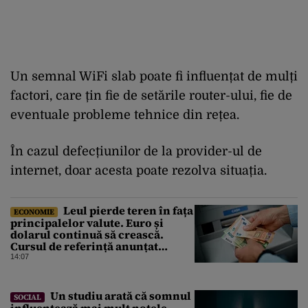
Un semnal WiFi slab poate fi influențat de mulți
factori, care țin fie de setările router-ului, fie de
eventuale probleme tehnice din rețea.
În cazul defecțiunilor de la provider-ul de
internet, doar acesta poate rezolva situația.
Leul pierde teren în fața
ECONOMIE
principalelor valute. Euro și
dolarul continuă să crească.
Cursul de referință anunțat
pentru vineri de BNR
14:07
Un studiu arată că somnul
SOCIAL
influențează mai mult notele