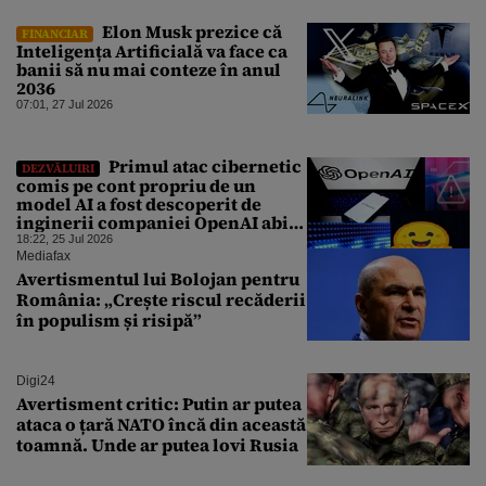
Elon Musk prezice că
FINANCIAR
Inteligența Artificială va face ca
banii să nu mai conteze în anul
2036
07:01, 27 Jul 2026
Primul atac cibernetic
DEZVĂLUIRI
comis pe cont propriu de un
model AI a fost descoperit de
inginerii companiei OpenAI abia
după o săptămână
18:22, 25 Jul 2026
Mediafax
Avertismentul lui Bolojan pentru
România: „Crește riscul recăderii
în populism și risipă”
Digi24
Avertisment critic: Putin ar putea
ataca o țară NATO încă din această
toamnă. Unde ar putea lovi Rusia