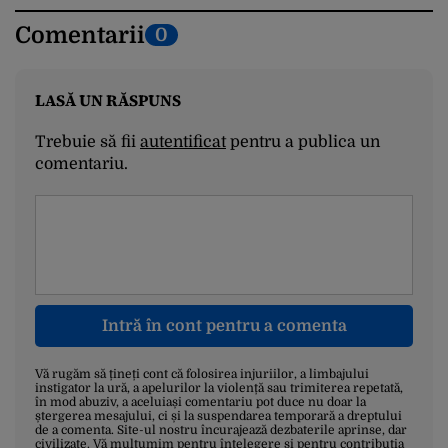
Comentarii
0
LASĂ UN RĂSPUNS
Trebuie să fii
autentificat
pentru a publica un
comentariu.
Intră în cont pentru a comenta
Vă rugăm să țineți cont că folosirea injuriilor, a limbajului
instigator la ură, a apelurilor la violență sau trimiterea repetată,
în mod abuziv, a aceluiași comentariu pot duce nu doar la
ștergerea mesajului, ci și la suspendarea temporară a dreptului
de a comenta. Site-ul nostru încurajează dezbaterile aprinse, dar
civilizate. Vă mulțumim pentru înțelegere și pentru contribuția