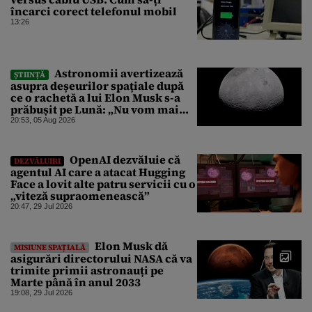
încarci corect telefonul mobil
13:26
Astronomii avertizează
ȘTIINȚĂ
asupra deșeurilor spațiale după
ce o rachetă a lui Elon Musk s-a
prăbușit pe Lună: „Nu vom mai
putea efectua zboruri spațiale”
20:53, 05 Aug 2026
OpenAI dezvăluie că
DEZVĂLUIRI
agentul AI care a atacat Hugging
Face a lovit alte patru servicii cu o
„viteză supraomenească”
20:47, 29 Jul 2026
Elon Musk dă
MISIUNE SPAȚIALĂ
asigurări directorului NASA că va
trimite primii astronauți pe
Marte până în anul 2033
19:08, 29 Jul 2026