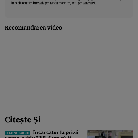
la o discuție bazată pe argumente, nu pe atacuri.
Recomandarea video
Citește Și
Încărcător la priză
TEHNOLOGIE
versus cablu USB. Cum să-ți