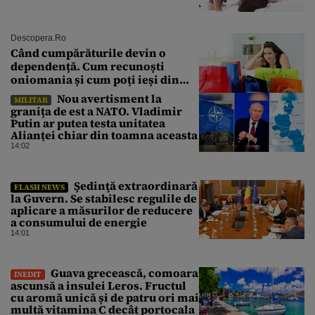
Descopera.ro
Când cumpărăturile devin o
dependență. Cum recunoști
oniomania și cum poți ieși din
acest cerc
Nou avertisment la
MILITAR
granița de est a NATO. Vladimir
Putin ar putea testa unitatea
Alianței chiar din toamna aceasta
14:02
Şedinţă extraordinară
FLASH NEWS
la Guvern. Se stabilesc regulile de
aplicare a măsurilor de reducere
a consumului de energie
14:01
Guava grecească, comoara
INEDIT
ascunsă a insulei Leros. Fructul
cu aromă unică și de patru ori mai
multă vitamina C decât portocala