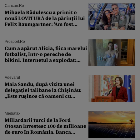
Cancan.ro
Mihaela Rădulescu a primit o
nouă LOVITURĂ de la părinții lui
Felix Baumgartner: 'Am fost
ȘTEARSĂ complet din
Prosport.ro
Cum a apărut Alicia, fiica marelui
fotbalist, într-o pereche de
bikini. Internetul a explodat:
„Zeiță superbă!”
Adevarul
Maia Sandu, după vizita unei
delegației talibane la Chișinău:
„Este rușinos că oameni cu
funcții înalte nu se
documentează”
Mediafax
Miliardarii turci de la Ford
Otosan investesc 100 de milioane
de euro în România. Banca
Transilvania le acordă o