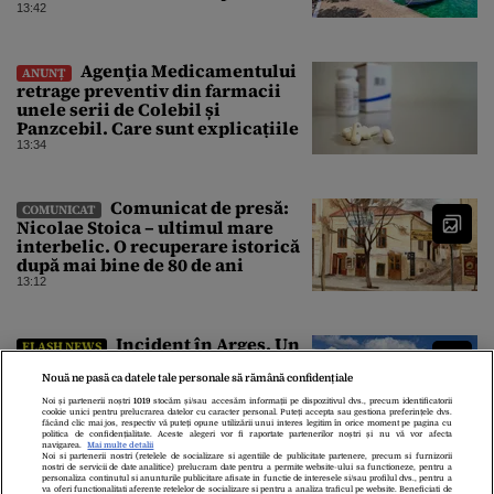
13:42
Agenţia Medicamentului
ANUNȚ
retrage preventiv din farmacii
unele serii de Colebil și
Panzcebil. Care sunt explicațiile
13:34
Comunicat de presă:
COMUNICAT
Nicolae Stoica – ultimul mare
interbelic. O recuperare istorică
după mai bine de 80 de ani
13:12
Incident în Argeș. Un
FLASH NEWS
cioban a fost atacat de urs în
vârful muntelui
Nouă ne pasă ca datele tale personale să rămână confidențiale
12:50
Noi și partenerii noștri
1019
stocăm și/sau accesăm informații pe dispozitivul dvs., precum identificatorii
cookie unici pentru prelucrarea datelor cu caracter personal. Puteți accepta sau gestiona preferințele dvs.
făcând clic mai jos, respectiv vă puteți opune utilizării unui interes legitim în orice moment pe pagina cu
politica de confidențialitate. Aceste alegeri vor fi raportate partenerilor noștri și nu vă vor afecta
navigarea.
Mai multe detalii
Noi si partenerii nostri (retelele de socializare si agentiile de publicitate partenere, precum si furnizorii
nostri de servicii de date analitice) prelucram date pentru a permite website-ului sa functioneze, pentru a
personaliza continutul si anunturile publicitare afisate in functie de interesele si/sau profilul dvs., pentru a
va oferi functionalitati aferente retelelor de socializare si pentru a analiza traficul pe website. Beneficiati de