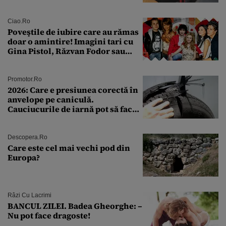
a fost descoperită la un control de
rutină
Ciao.ro
Poveştile de iubire care au rămas
doar o amintire! Imagini tari cu
Gina Pistol, Răzvan Fodor sau
Andra Măruţă şi foştii parteneri
Promotor.ro
2026: Care e presiunea corectă în
anvelope pe caniculă.
Cauciucurile de iarnă pot să facă
explozie la peste 40°C?
Descopera.ro
Care este cel mai vechi pod din
Europa?
Râzi Cu Lacrimi
BANCUL ZILEI. Badea Gheorghe: –
Nu pot face dragoste!