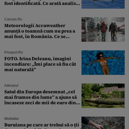
fost identificată. Ce arată analiza
preliminară a epavei
Cancan.ro
Meteorologii Accuweather
anunță o toamnă cum nu prea a
mai fost, în România. Ce se
întâmplă în septembrie,
octombrie și noiembrie 2026, în
București. Pe ce dată ninge
Prosport.ro
FOTO. Irina Deleanu, imagini
incendiare: „Îmi place să fiu cât
mai naturală”
Adevarul
Satul din Europa desemnat „cel
mai frumos din lume” a ajuns să
încaseze zeci de mii de euro din
amenzi pentru parcare. De ce s-au
săturat localnicii de turiști
Mediafax
Buruiana pe care ar trebui să o ții