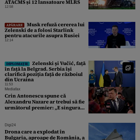
ATACMS și 12 lansatoare MLRS
12:58
Musk refuză cererea lui
APĂRARE
Zelenski de a folosi Starlink
pentru atacurile asupra Rusiei
12:14
Zelenski și Vučić, față
DIPLOMAȚIE
în față la Belgrad. Serbia își
clarifică poziția față de războiul
din Ucraina
11:53
Mediafax
Crin Antonescu spune că
Alexandru Nazare ar trebui să fie
următorul premier: „E singura
soluție”
Digi24
Drona care a explodat în
Bulgaria, aproape de România, a