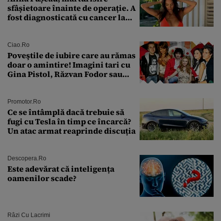
sfâșietoare înainte de operație. A
fost diagnosticată cu cancer la
sân în metastază: „Este singurul
tratament care o să mă ajute să
îmi salvez viața”
Ciao.ro
Poveştile de iubire care au rămas
doar o amintire! Imagini tari cu
Gina Pistol, Răzvan Fodor sau
Andra Măruţă şi foştii parteneri
Promotor.ro
Ce se întâmplă dacă trebuie să
fugi cu Tesla în timp ce încarcă?
Un atac armat reaprinde discuția
Descopera.ro
Este adevărat că inteligența
oamenilor scade?
Râzi Cu Lacrimi