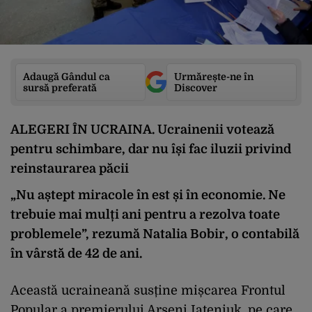
Adaugă Gândul ca
Urmărește-ne în
sursă preferată
Discover
ALEGERI ÎN UCRAINA. Ucrainenii votează
pentru schimbare, dar nu își fac iluzii privind
reinstaurarea păcii
„Nu aștept miracole în est și în economie. Ne
trebuie mai mulți ani pentru a rezolva toate
problemele”, rezumă Natalia Bobir, o contabilă
în vârstă de 42 de ani.
Această ucraineană susține mișcarea Frontul
Popular a premierului Arseni Iațeniuk, pe care