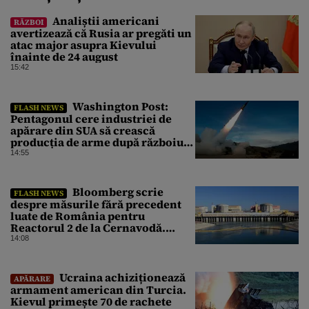
Analiștii americani
RĂZBOI
avertizează că Rusia ar pregăti un
atac major asupra Kievului
înainte de 24 august
15:42
Washington Post:
FLASH NEWS
Pentagonul cere industriei de
apărare din SUA să crească
producția de arme după războiul
cu Iranul
14:55
Bloomberg scrie
FLASH NEWS
despre măsurile fără precedent
luate de România pentru
Reactorul 2 de la Cernavodă.
Operațiunea a mai câștigat nouă
14:08
zile
Ucraina achiziționează
APĂRARE
armament american din Turcia.
Kievul primește 70 de rachete