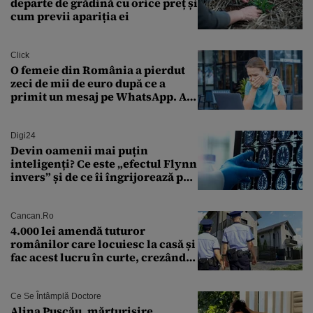
departe de grădină cu orice preț și
cum previi apariția ei
Click
O femeie din România a pierdut
zeci de mii de euro după ce a
primit un mesaj pe WhatsApp. A
crezut că va moșteni 175.000 de
euro din Franța
Digi24
Devin oamenii mai puțin
inteligenți? Ce este „efectul Flynn
invers” și de ce îi îngrijorează pe
cercetători
Cancan.ro
4.000 lei amendă tuturor
românilor care locuiesc la casă și
fac acest lucru în curte, crezând
că nu îi vede nimeni
Ce Se Întâmplă Doctore
Alina Pușcău, mărturisire