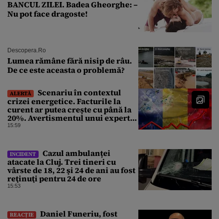
BANCUL ZILEI. Badea Gheorghe: –
Nu pot face dragoste!
Descopera.ro
Lumea rămâne fără nisip de râu.
De ce este aceasta o problemă?
Scenariu în contextul
ALERTĂ
crizei energetice. Facturile la
curent ar putea crește cu până la
20%. Avertismentul unui expert
în energie
15:59
Cazul ambulanței
INCIDENT
atacate la Cluj. Trei tineri cu
vârste de 18, 22 şi 24 de ani au fost
reţinuţi pentru 24 de ore
15:53
Daniel Funeriu, fost
REACȚIE