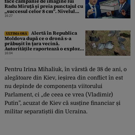
face campanie de imagine lui
Radu Miruță și preia punctajul cu
„succesul celor 8 cm”. Nivelul
Dunării a crescut cu 4 cm
16:27
Alertă în Republica
ULTIMA ORĂ
Moldova după ce o dronă s-a
prăbușit în țara vecină.
Autoritățile raportează o explozie
urmată de incendiu
16:04
Pentru Irina Mihaliuk, în vârstă de 38 de ani, o
alegătoare din Kiev, ieșirea din conflict în est
nu depinde de componența viitorului
Parlament, ci „de ceea ce vrea (Vladimir)
Putin”, acuzat de Kiev că susține financiar și
militar separatiștii din Ucraina.