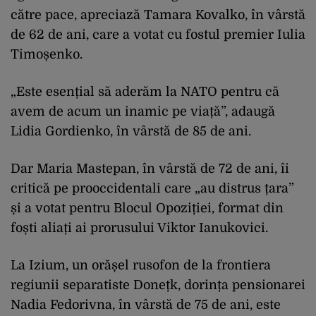
către pace, apreciază Tamara Kovalko, în vârstă
de 62 de ani, care a votat cu fostul premier Iulia
Timoșenko.
„Este esențial să aderăm la NATO pentru că
avem de acum un inamic pe viață”, adaugă
Lidia Gordienko, în vârstă de 85 de ani.
Dar Maria Mastepan, în vârstă de 72 de ani, îi
critică pe prooccidentali care „au distrus țara”
și a votat pentru Blocul Opoziției, format din
foști aliați ai prorusului Viktor Ianukovici.
La Izium, un orășel rusofon de la frontiera
regiunii separatiste Donețk, dorința pensionarei
Nadia Fedorivna, în vârstă de 75 de ani, este