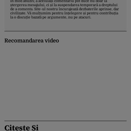
în mod abuziv, a aceluiași comentariu pot duce nu doar la
ștergerea mesajului, ci și la suspendarea temporară a dreptului
de a comenta. Site-ul nostru încurajează dezbaterile aprinse, dar
civilizate. Vă mulțumim pentru înțelegere și pentru contribuția
la o discuție bazată pe argumente, nu pe atacuri.
Recomandarea video
Citește Și