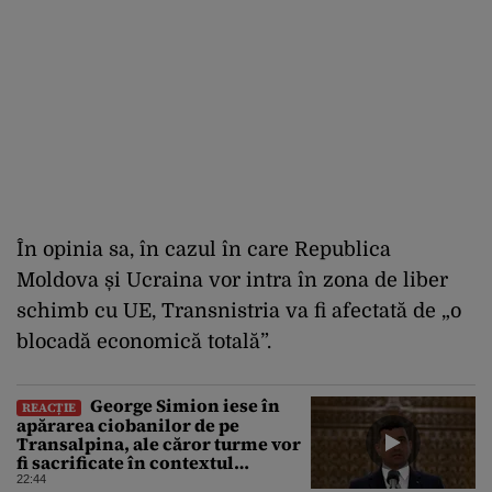
În opinia sa, în cazul în care Republica
Moldova și Ucraina vor intra în zona de liber
schimb cu UE, Transnistria va fi afectată de „o
blocadă economică totală”.
George Simion iese în
REACȚIE
apărarea ciobanilor de pe
Transalpina, ale căror turme vor
fi sacrificate în contextul
focarului de variolă ovină
22:44