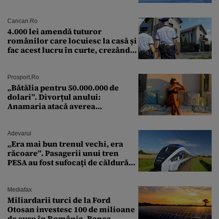
preliminară a epavei
Cancan.ro
4.000 lei amendă tuturor
românilor care locuiesc la casă și
fac acest lucru în curte, crezând
că nu îi vede nimeni
Prosport.ro
„Bătălia pentru 50.000.000 de
dolari”. Divorțul anului:
Anamaria atacă averea
milionarului
Adevarul
„Era mai bun trenul vechi, era
răcoare”. Pasagerii unui tren
PESA au fost sufocați de căldură
pe ruta București-Constanța
Mediafax
Miliardarii turci de la Ford
Otosan investesc 100 de milioane
de euro în România. Banca