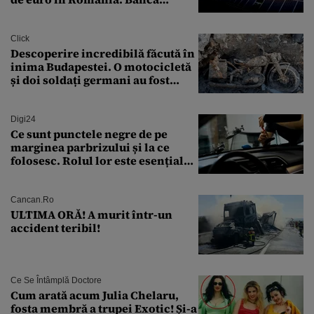
Transilvania le acordă o
finanțare uriașă
Click
Descoperire incredibilă făcută în
inima Budapestei. O motocicletă
și doi soldați germani au fost
găsiți în Dunăre
Digi24
Ce sunt punctele negre de pe
marginea parbrizului și la ce
folosesc. Rolul lor este esențial
pentru siguranța mașinii
Cancan.ro
ULTIMA ORĂ! A murit într-un
accident teribil!
Ce Se Întâmplă Doctore
Cum arată acum Julia Chelaru,
fosta membră a trupei Exotic! Și-a