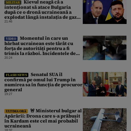
Kievul neagă că a
MILITAR
intenționat să atace Bulgaria
după ce o dronă ucraineană a
explodat lângă instalația de gaz
de la granița României
21:46
Momentul în care un
VIDEO
bărbat ucrainean este târât cu
forța de autorități pentru a fi
trimis la război. Incidentele de
acest fel sunt tot mai dese
20:24
Senatul SUA îl
FLASH NEWS
confirmă pe omul lui Trump în
numirea sa în funcția de procuror
general
19:27
🚨 Ministerul bulgar al
ULTIMA ORĂ
Apărării: Drona care s-a prăbușit
în Kardam este cel mai probabil
ucraineană
18:32