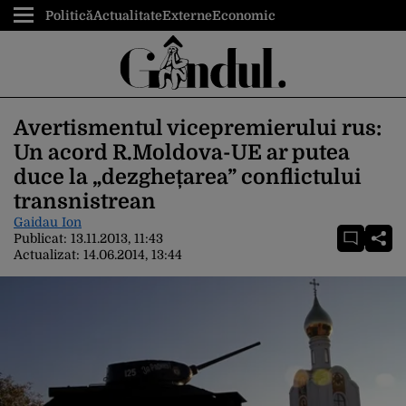
Politică
Actualitate
Externe
Economic
Avertismentul vicepremierului rus:
Un acord R.Moldova-UE ar putea
duce la „dezghețarea” conflictului
transnistrean
Gaidau Ion
Publicat:
13.11.2013, 11:43
Actualizat:
14.06.2014, 13:44