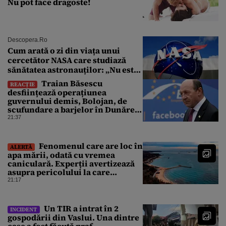
Nu pot face dragoste!
Descopera.ro
Cum arată o zi din viața unui
cercetător NASA care studiază
sănătatea astronauților: „Nu este
o știință complicată”
Traian Băsescu
REACȚIE
desființează operațiunea
guvernului demis, Bolojan, de
scufundare a barjelor în Dunăre:
„Este o improvizație”
21:37
Fenomenul care are loc în
ALERTĂ
apa mării, odată cu vremea
caniculară. Experții avertizează
asupra pericolului la care
oamenii pot fi expuși
21:17
Un TIR a intrat în 2
INCIDENT
gospodării din Vaslui. Una dintre
case a fost făcută praf