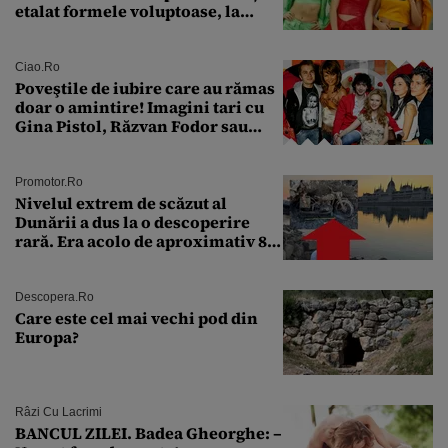
etalat formele voluptoase, la
aproape 50 de ani
Ciao.ro
Poveştile de iubire care au rămas
doar o amintire! Imagini tari cu
Gina Pistol, Răzvan Fodor sau
Andra Măruţă şi foştii parteneri
Promotor.ro
Nivelul extrem de scăzut al
Dunării a dus la o descoperire
rară. Era acolo de aproximativ 80
de ani
Descopera.ro
Care este cel mai vechi pod din
Europa?
Râzi Cu Lacrimi
BANCUL ZILEI. Badea Gheorghe: –