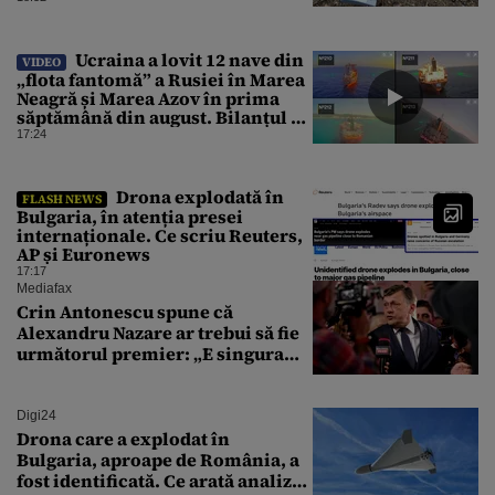
Ucraina a lovit 12 nave din
VIDEO
„flota fantomă” a Rusiei în Marea
Neagră și Marea Azov în prima
săptămână din august. Bilanțul a
ajuns la 218
17:24
Drona explodată în
FLASH NEWS
Bulgaria, în atenția presei
internaționale. Ce scriu Reuters,
AP și Euronews
17:17
Mediafax
Crin Antonescu spune că
Alexandru Nazare ar trebui să fie
următorul premier: „E singura
soluție”
Digi24
Drona care a explodat în
Bulgaria, aproape de România, a
fost identificată. Ce arată analiza