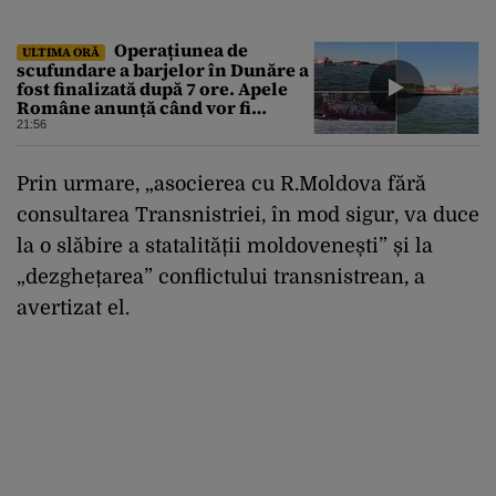
Operațiunea de
ULTIMA ORĂ
scufundare a barjelor în Dunăre a
fost finalizată după 7 ore. Apele
Române anunță când vor fi
simțite efectele
21:56
Prin urmare, „asocierea cu R.Moldova fără
consultarea Transnistriei, în mod sigur, va duce
la o slăbire a statalității moldovenești” și la
„dezghețarea” conflictului transnistrean, a
avertizat el.