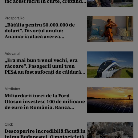
fac acest lucru în curte, crezând
că nu îi vede nimeni
Prosport.ro
„Bătălia pentru 50.000.000 de
dolari”. Divorțul anului:
Anamaria atacă averea
milionarului
Adevarul
„Era mai bun trenul vechi, era
răcoare”. Pasagerii unui tren
PESA au fost sufocați de căldură
pe ruta București-Constanța
Mediafax
Miliardarii turci de la Ford
Otosan investesc 100 de milioane
de euro în România. Banca
Transilvania le acordă o
finanțare uriașă
Click
Descoperire incredibilă făcută în
inima Budapestei. O motocicletă