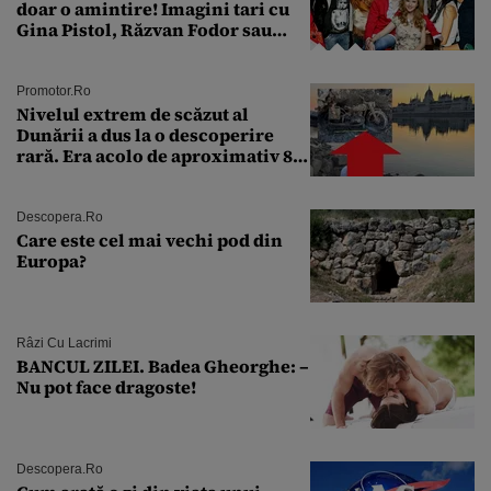
doar o amintire! Imagini tari cu
Gina Pistol, Răzvan Fodor sau
Andra Măruţă şi foştii parteneri
Promotor.ro
Nivelul extrem de scăzut al
Dunării a dus la o descoperire
rară. Era acolo de aproximativ 80
de ani
Descopera.ro
Care este cel mai vechi pod din
Europa?
Râzi Cu Lacrimi
BANCUL ZILEI. Badea Gheorghe: –
Nu pot face dragoste!
Descopera.ro