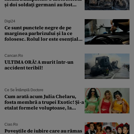
și doi soldați germani au fost
găsiți în Dunăre
Digi24
Ce sunt punctele negre de pe
marginea parbrizului și la ce
folosesc. Rolul lor este esențial
pentru siguranța mașinii
Cancan.ro
ULTIMA ORĂ! A murit într-un
accident teribil!
Ce Se Întâmplă Doctore
Cum arată acum Julia Chelaru,
fosta membră a trupei Exotic! Și-a
etalat formele voluptoase, la
aproape 50 de ani
Ciao.ro
Poveştile de iubire care au rămas