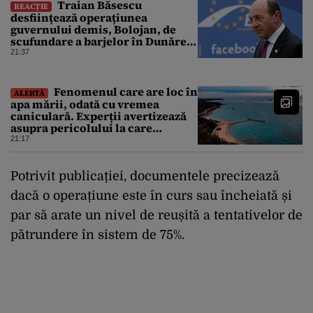
Traian Băsescu
REACȚIE
desființează operațiunea
guvernului demis, Bolojan, de
scufundare a barjelor în Dunăre:
„Este o improvizație”
21:37
Fenomenul care are loc în
ALERTĂ
apa mării, odată cu vremea
caniculară. Experții avertizează
asupra pericolului la care
oamenii pot fi expuși
21:17
Potrivit publicației, documentele precizează
dacă o operațiune este în curs sau încheiată și
par să arate un nivel de reușită a tentativelor de
pătrundere în sistem de 75%.