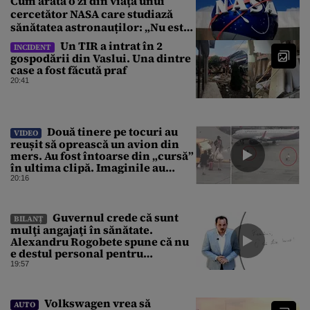
Cum arată o zi din viața unui
cercetător NASA care studiază
sănătatea astronauților: „Nu este
o știință complicată”
Un TIR a intrat în 2
INCIDENT
gospodării din Vaslui. Una dintre
case a fost făcută praf
20:41
Două tinere pe tocuri au
VIDEO
reușit să oprească un avion din
mers. Au fost întoarse din „cursă”
în ultima clipă. Imaginile au
devenit virale
20:16
Guvernul crede că sunt
BILANȚ
mulţi angajaţi în sănătate.
Alexandru Rogobete spune că nu
e destul personal pentru
combaterea infecţiilor
19:57
nosocomiale
Volkswagen vrea să
AUTO