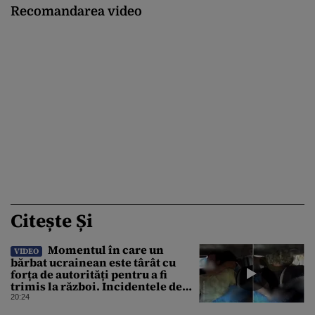
Recomandarea video
Citește Și
Momentul în care un
VIDEO
bărbat ucrainean este târât cu
forța de autorități pentru a fi
trimis la război. Incidentele de
acest fel sunt tot mai dese
20:24