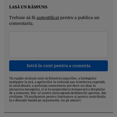
LASĂ UN RĂSPUNS
Trebuie să fii
autentificat
pentru a publica un
comentariu.
Intră în cont pentru a comenta
Vă rugăm să țineți cont că folosirea injuriilor, a limbajului
instigator la ură, a apelurilor la violență sau trimiterea repetată,
în mod abuziv, a aceluiași comentariu pot duce nu doar la
ștergerea mesajului, ci și la suspendarea temporară a dreptului
de a comenta. Site-ul nostru încurajează dezbaterile aprinse, dar
civilizate. Vă mulțumim pentru înțelegere și pentru contribuția
la o discuție bazată pe argumente, nu pe atacuri.