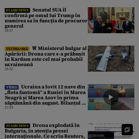
Senatul SUA îl
FLASH NEWS
confirmă pe omul lui Trump în
numirea sa în funcția de procuror
general
19:27
🚨 Ministerul bulgar al
ULTIMA ORĂ
Apărării: Drona care s-a prăbușit
în Kardam este cel mai probabil
ucraineană
18:32
Ucraina a lovit 12 nave din
VIDEO
„flota fantomă” a Rusiei în Marea
Neagră și Marea Azov în prima
săptămână din august. Bilanțul a
ajuns la 218
17:24
Drona explodată în
FLASH NEWS
Bulgaria, în atenția presei
internaționale. Ce scriu Reuters,