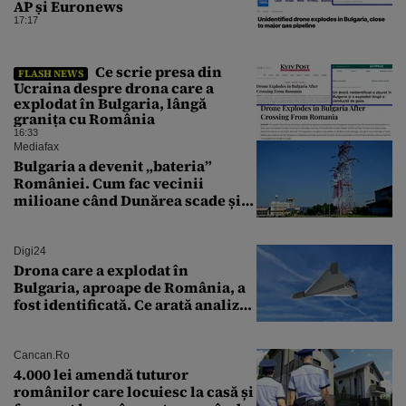
AP și Euronews
17:17
Ce scrie presa din
FLASH NEWS
Ucraina despre drona care a
explodat în Bulgaria, lângă
granița cu România
16:33
Mediafax
Bulgaria a devenit „bateria”
României. Cum fac vecinii
milioane când Dunărea scade și
Cernavodă produce puțin
Digi24
Drona care a explodat în
Bulgaria, aproape de România, a
fost identificată. Ce arată analiza
preliminară a epavei
Cancan.ro
4.000 lei amendă tuturor
românilor care locuiesc la casă și