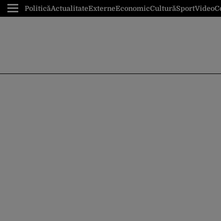
Politică
Actualitate
Externe
Economic
Cultură
Sport
Video
C