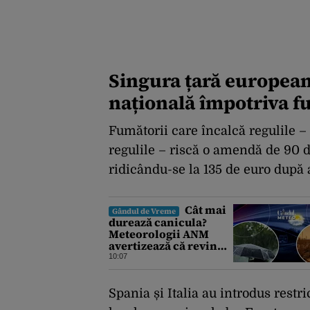
Singura țară european
națională împotriva f
Fumătorii care încalcă regulile – 
regulile – riscă o amendă de 90 d
ridicându-se la 135 de euro după 
Cât mai
Gândul de Vreme
durează canicula?
Meteorologii ANM
avertizează că revin
vijeliile și ploile
10:07
torențiale. Care sunt
zonele vizate,
începând chiar de azi
Spania și Italia au introdus restr