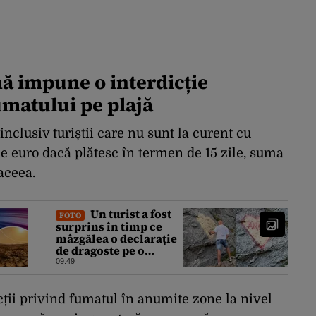
ă impune o interdicție
umatului pe plajă
inclusiv turiștii care nu sunt la curent cu
e euro dacă plătesc în termen de 15 zile, suma
aceea.
Un turist a fost
FOTO
surprins în timp ce
mâzgălea o declarație
de dragoste pe o
stâncă de pe
09:49
Transfăgărășan.
Gestul a stârnit o
furtună de comentarii
icții privind fumatul în anumite zone la nivel
pe internet