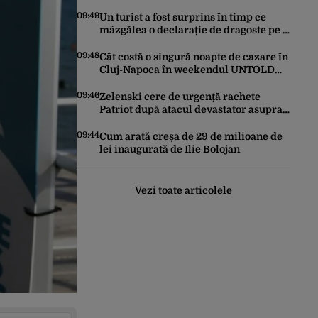
vijeliile și ploile torențiale. Care sunt
zonele vizate, începând chiar de azi
09:49
Un turist a fost surprins în timp ce
mâzgălea o declarație de dragoste pe o
stâncă de pe Transfăgărășan. Gestul a
stârnit o furtună de comentarii pe
09:48
Cât costă o singură noapte de cazare în
internet
Cluj-Napoca în weekendul UNTOLD
2026. Prețurile au doborât orice
record
09:46
Zelenski cere de urgență rachete
Patriot după atacul devastator asupra
Kievului: „Este important să eliminăm
toate birocrațiile”
09:44
Cum arată creșa de 29 de milioane de
lei inaugurată de Ilie Bolojan
Vezi toate articolele