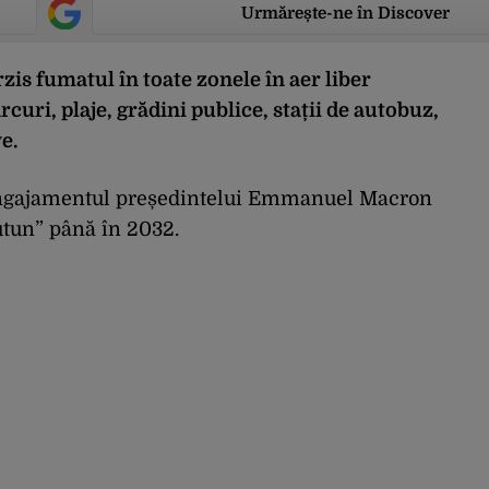
Urmărește-ne în Discover
rzis fumatul în toate zonele în aer liber
rcuri, plaje, grădini publice, stații de autobuz,
e.
 angajamentul președintelui Emmanuel Macron
utun” până în 2032.