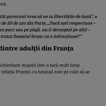
ură.
ât guvernul vrea să ne ia libertățile de bază”, a
 de 25 de ani din Paris. „Dacă ești respectuos –
 parc sau pe plajă, nu îi deranjezi pe alții –
tratat fumatul brusc ca o infracțiune?”
intre adulții din Franța
o schimbare majoră într-o țară mult timp
 relația Franței cu tutunul este pe cale să se