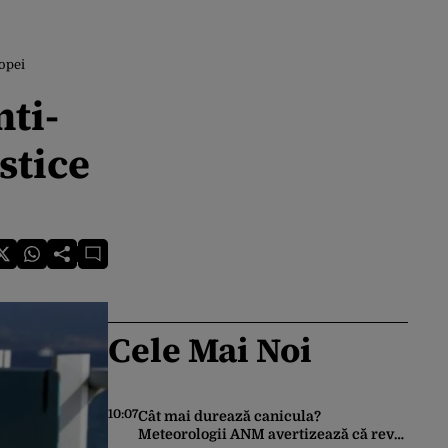
ropei
nti-
stice
Cele Mai Noi
10:07
Cât mai durează canicula?
Meteorologii ANM avertizează că revin