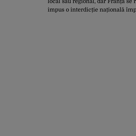
local sau regional, dar Franța se
impus o interdicție națională îm