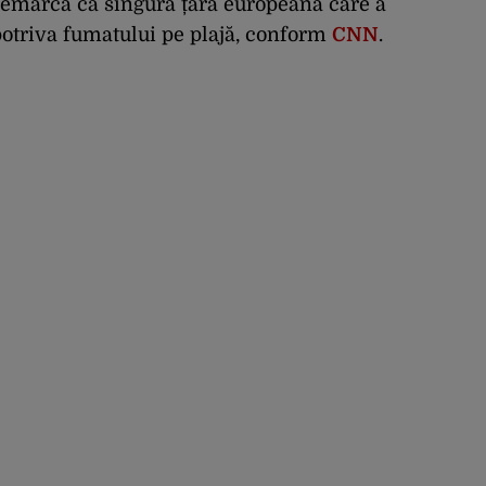
 remarcă ca singura țară europeană care a
potriva fumatului pe plajă, conform
CNN
.