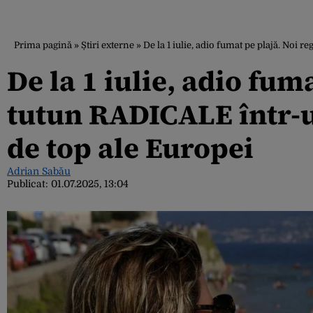
Prima pagină
»
Știri externe
»
De la 1 iulie, adio fumat pe plajă. Noi r
De la 1 iulie, adio fuma
tutun RADICALE într-un
de top ale Europei
Adrian Sabău
Publicat:
01.07.2025, 13:04