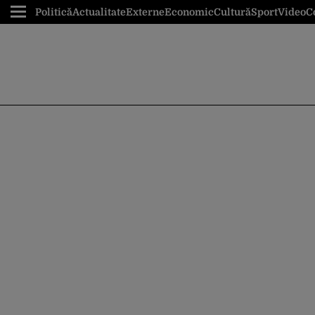
Politică
Actualitate
Externe
Economic
Cultură
Sport
Video
C