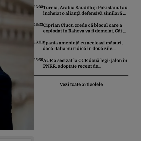
Este la același nivel cu Polonia sau
Israel
16:33
Turcia, Arabia Saudită și Pakistanul au
încheiat o alianță defensivă similară cu
NATO în lumea musulmană, pe fondul
conflictelor din Orientul Mijlociu
16:33
Ciprian Ciucu crede că blocul care a
explodat în Rahova va fi demolat. Cât ar
putea dura construcția unui alt imobil
16:01
Spania amenință cu aceleași măsuri,
dacă Italia nu ridică în două zile
controalele asupra cetățenilor spanioli,
din cauza crizei migrației
15:55
AUR a sesizat la CCR două legi- jalon în
PNRR, adoptate recent de
parlamentari: Biodiversitatea şi
Acordul de împrumut cu BIRD
Vezi toate articolele