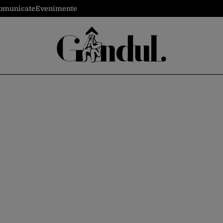
omunicate
Evenimente