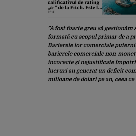
calificativul de rating
„a-” de la Fitch. Este la
același nivel cu
16:41
Polonia sau Israel
”A fost foarte greu să gestionăm 
formată cu scopul primar de a pro
Barierele lor comerciale puternic
barierele comerciale non-monet
incorecte și nejustificate împot
lucruri au generat un deficit com
milioane de dolari pe an, ceea ce 