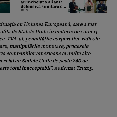
au încheiat o alianță
defensivă similară cu
NATO în lumea
16:33
musulmană, pe fondul
conflictelor din
Orientul Mijlociu
situația cu Uniunea Europeană, care a fost
fita de Statele Unite în materie de comerț.
e, TVA-ul, penalitățile corporative ridicole,
are, manipulările monetare, procesele
riva companiilor americane și multe alte
ercial cu Statele Unite de peste 250 de
este total inacceptabil”, a afirmat Trump.