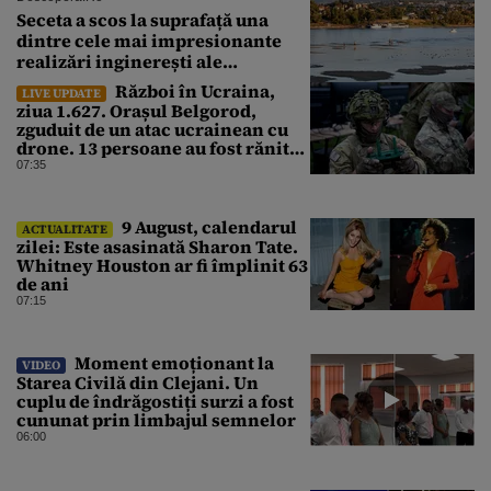
Seceta a scos la suprafață una
dintre cele mai impresionante
realizări inginerești ale
Imperiului Roman
Război în Ucraina,
LIVE UPDATE
ziua 1.627. Orașul Belgorod,
zguduit de un atac ucrainean cu
drone. 13 persoane au fost rănite
și mai multe clădiri, incendiate
07:35
9 August, calendarul
ACTUALITATE
zilei: Este asasinată Sharon Tate.
Whitney Houston ar fi împlinit 63
de ani
07:15
Moment emoționant la
VIDEO
Starea Civilă din Clejani. Un
cuplu de îndrăgostiți surzi a fost
cununat prin limbajul semnelor
06:00