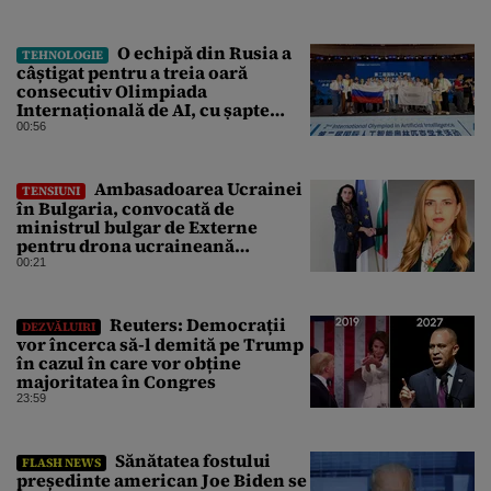
O echipă din Rusia a
TEHNOLOGIE
câștigat pentru a treia oară
consecutiv Olimpiada
Internațională de AI, cu șapte
medalii din aur și una de bronz
00:56
Ambasadoarea Ucrainei
TENSIUNI
în Bulgaria, convocată de
ministrul bulgar de Externe
pentru drona ucraineană
prăbușită în apropierea
00:21
infrastructurii critice
Reuters: Democrații
DEZVĂLUIRI
vor încerca să-l demită pe Trump
în cazul în care vor obține
majoritatea în Congres
23:59
Sănătatea fostului
FLASH NEWS
președinte american Joe Biden se