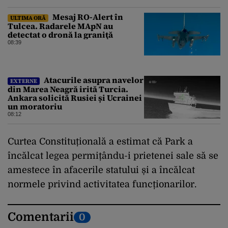
Mesaj RO-Alert în
ULTIMA ORĂ
Tulcea. Radarele MApN au
detectat o dronă la graniţă
08:39
Atacurile asupra navelor
EXTERNE
din Marea Neagră irită Turcia.
Ankara solicită Rusiei și Ucrainei
un moratoriu
08:12
Curtea Constituțională a estimat că Park a
încălcat legea permițându-i prietenei sale să se
amestece în afacerile statului și a încălcat
normele privind activitatea funcționarilor.
Comentarii
0