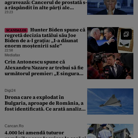
agravează: Cancerul de prostată s-
a răspândit în alte părți ale
corpului
23:23
Hunter Biden spune că
SCANDALOS
regretă decizia tatălui său Joe
Biden de a-l grația: „I-a dăunat
enorm moștenirii sale”
22:58
Mediafax
Crin Antonescu spune că
Alexandru Nazare ar trebui să fie
următorul premier: „E singura
soluție”
Digi24
Drona care a explodat în
Bulgaria, aproape de România, a
fost identificată. Ce arată analiza
preliminară a epavei
Cancan.ro
4.000 lei amendă tuturor