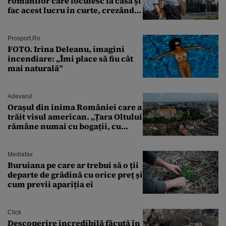
românilor care locuiesc la casă și
fac acest lucru în curte, crezând
că nu îi vede nimeni
Prosport.ro
FOTO. Irina Deleanu, imagini
incendiare: „Îmi place să fiu cât
mai naturală”
Adevarul
Orașul din inima României care a
trăit visul american. „Țara Oltului
rămâne numai cu bogații, cu
babele, cu moșnegii și cu
sărăntocii”
Mediafax
Buruiana pe care ar trebui să o ții
departe de grădină cu orice preț și
cum previi apariția ei
Click
Descoperire incredibilă făcută în