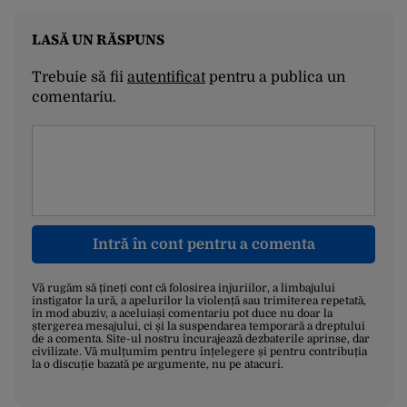
LASĂ UN RĂSPUNS
Trebuie să fii
autentificat
pentru a publica un
comentariu.
Intră în cont pentru a comenta
Vă rugăm să țineți cont că folosirea injuriilor, a limbajului
instigator la ură, a apelurilor la violență sau trimiterea repetată,
în mod abuziv, a aceluiași comentariu pot duce nu doar la
ștergerea mesajului, ci și la suspendarea temporară a dreptului
de a comenta. Site-ul nostru încurajează dezbaterile aprinse, dar
civilizate. Vă mulțumim pentru înțelegere și pentru contribuția
la o discuție bazată pe argumente, nu pe atacuri.