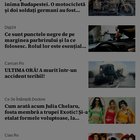
inima Budapestei. O motocicletă
și doi soldați germani au fost
găsiți în Dunăre
Digi24
Ce sunt punctele negre de pe
marginea parbrizului și la ce
folosesc. Rolul lor este esențial
pentru siguranța mașinii
Cancan.ro
ULTIMA ORĂ! A murit într-un
accident teribil!
Ce Se Întâmplă Doctore
Cum arată acum Julia Chelaru,
fosta membră a trupei Exotic! Și-a
etalat formele voluptoase, la
aproape 50 de ani
Ciao.ro