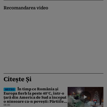
Recomandarea video
Citește Și
În timp ce România și
METEO
Europa fierb la peste 40°C, într-o
țară din America de Sud a început
o ninsoare ca-n povești: Pârtiile
s-au umplut de schiori
06:00