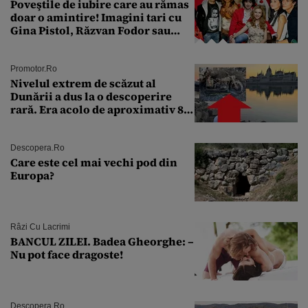
Poveştile de iubire care au rămas
doar o amintire! Imagini tari cu
Gina Pistol, Răzvan Fodor sau
Andra Măruţă şi foştii parteneri
Promotor.ro
Nivelul extrem de scăzut al
Dunării a dus la o descoperire
rară. Era acolo de aproximativ 80
de ani
Descopera.ro
Care este cel mai vechi pod din
Europa?
Râzi Cu Lacrimi
BANCUL ZILEI. Badea Gheorghe: –
Nu pot face dragoste!
Descopera.ro