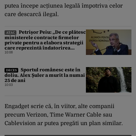
putea începe acțiunea legală împotriva celor
care descarcă ilegal.
Petrișor Peiu: „De ce plătesc
ATAC
ministerele contracte firmelor
private pentru a elabora strategii
care reprezintă îndatorirea
angajaților din minister?”
10:08
Sportul românesc este în
DECES
doliu. Alex Șuler a murit la numai
25 de ani
10:03
Engadget scrie că, în viitor, alte companii
precum Verizon, Time Warner Cable sau
Cablevision ar putea pregăti un plan similar.