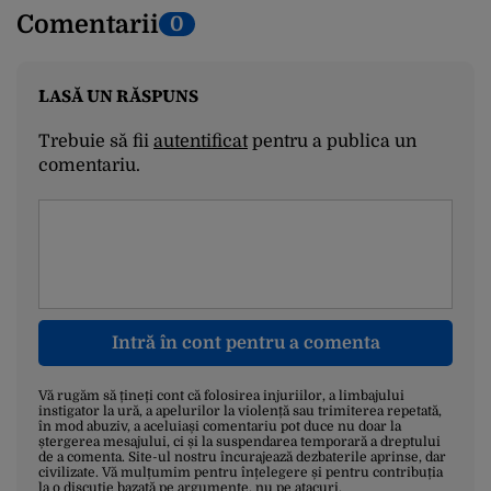
Comentarii
0
LASĂ UN RĂSPUNS
Trebuie să fii
autentificat
pentru a publica un
comentariu.
Intră în cont pentru a comenta
Vă rugăm să țineți cont că folosirea injuriilor, a limbajului
instigator la ură, a apelurilor la violență sau trimiterea repetată,
în mod abuziv, a aceluiași comentariu pot duce nu doar la
ștergerea mesajului, ci și la suspendarea temporară a dreptului
de a comenta. Site-ul nostru încurajează dezbaterile aprinse, dar
civilizate. Vă mulțumim pentru înțelegere și pentru contribuția
la o discuție bazată pe argumente, nu pe atacuri.