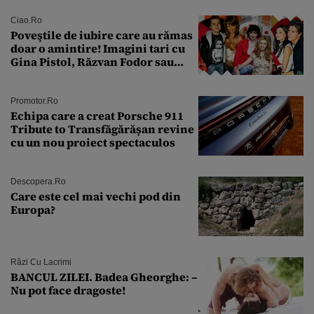
rutină
Ciao.ro
Poveştile de iubire care au rămas
doar o amintire! Imagini tari cu
Gina Pistol, Răzvan Fodor sau
Andra Măruţă şi foştii parteneri
Promotor.ro
Echipa care a creat Porsche 911
Tribute to Transfăgărășan revine
cu un nou proiect spectaculos
Descopera.ro
Care este cel mai vechi pod din
Europa?
Râzi Cu Lacrimi
BANCUL ZILEI. Badea Gheorghe: –
Nu pot face dragoste!