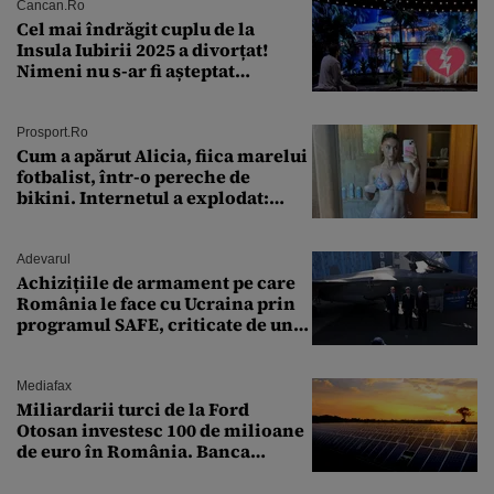
Cancan.ro
Cel mai îndrăgit cuplu de la
Insula Iubirii 2025 a divorțat!
Nimeni nu s-ar fi așteptat
vreodată la așa ceva
Prosport.ro
Cum a apărut Alicia, fiica marelui
fotbalist, într-o pereche de
bikini. Internetul a explodat:
„Zeiță superbă!”
Adevarul
Achizițiile de armament pe care
România le face cu Ucraina prin
programul SAFE, criticate de un
expert în securitate: „Nu știm ce
arme ne trebuie”
Mediafax
Miliardarii turci de la Ford
Otosan investesc 100 de milioane
de euro în România. Banca
Transilvania le acordă o
finanțare uriașă