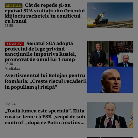
Cât de repede și-au
MILITAR
epuizat SUA și aliații din Orientul
Mijlociu rachetele în conflictul
cu Iranul
23:58
Senatul SUA adoptă
TENSIUNI
proiectul de lege privind
sancțiunile împotriva Rusiei,
promovat de omul lui Trump
23:40
Mediafax
Avertismentul lui Bolojan pentru
România: „Crește riscul recăderii
în populism și risipă”
Digi24
„Toată lumea este speriată”. Elita
rusă se teme că FSB „scapă de sub
control”, după ce Putin a extins
puterea serviciului