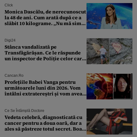
Click
Monica Dascălu, de nerecunoscut
la 48 de ani. Cum arată după ce a
slăbit 10 kilograme. „Nu mă simt
bine în această perioadă”
Digi24
Stânca vandalizată pe
Transfăgărășan. Ce le răspunde
un inspector de Poliție celor care
întreabă: „Dar ce a făcut?”
Cancan.ro
Profețiile Babei Vanga pentru
următoarele luni din 2026. Vom
întâlni extratereștri și vom avea
un nou conflict global
Ce Se Întâmplă Doctore
Vedeta celebră, diagnosticată cu
cancer pentru a doua oară, dar a
ales să păstreze totul secret. Boala
a fost descoperită la un control de