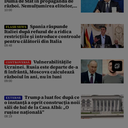
Duma de Stat în propagandă de
război. Nemulțumirea elitelor,
tratată cu indiferență la Kremlin
10:00
Spania răspunde
FLASH NEWS
Italiei după refuzul de a ridica
restricțiile și introduce controale
pentru călătorii din Italia
09:48
Vulnerabilitățile
CONTROVERSĂ
Ucrainei. Rusia este departe de-a
fi înfrântă, Moscova calculează
războiul în ani, nu în luni
09:00
Trump a luat foc după ce
EXTERNE
o instanță a oprit construcția noii
săli de bal de la Casa Albă: „O
rușine națională”
08:19