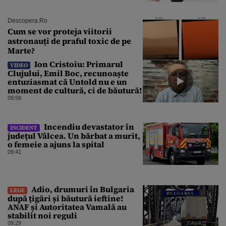
Descopera.ro
Cum se vor proteja viitorii
astronauți de praful toxic de pe
Marte?
Ion Cristoiu: Primarul
VIDEO
Clujului, Emil Boc, recunoaște
entuziasmat că Untold nu e un
moment de cultură, ci de băutură!
09:58
Incendiu devastator în
INCIDENT
județul Vâlcea. Un bărbat a murit,
o femeie a ajuns la spital
09:41
Adio, drumuri în Bulgaria
LEGE
după țigări și băutură ieftine!
ANAF și Autoritatea Vamală au
stabilit noi reguli
09:29