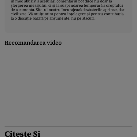
în mod abuziv, a aceluiași comentariu pot duce nu doar la
ștergerea mesajului, ci și la suspendarea temporară a dreptului
de a comenta. Site-ul nostru încurajează dezbaterile aprinse, dar
civilizate. Vă mulțumim pentru înțelegere și pentru contribuția
la o discuție bazată pe argumente, nu pe atacuri.
Recomandarea video
Citește Și