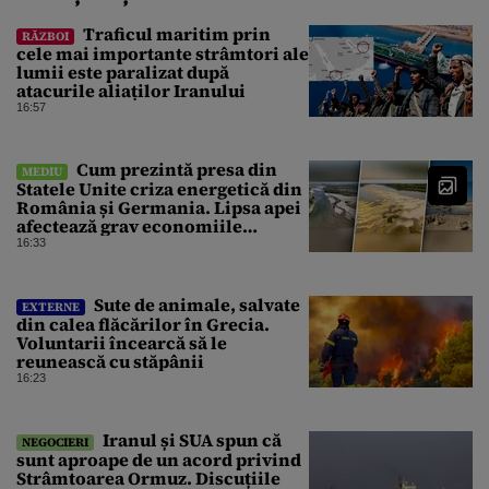
Traficul maritim prin
RĂZBOI
cele mai importante strâmtori ale
lumii este paralizat după
atacurile aliaților Iranului
16:57
Cum prezintă presa din
MEDIU
Statele Unite criza energetică din
România și Germania. Lipsa apei
afectează grav economiile
Europei
16:33
Sute de animale, salvate
EXTERNE
din calea flăcărilor în Grecia.
Voluntarii încearcă să le
reunească cu stăpânii
16:23
Iranul și SUA spun că
NEGOCIERI
sunt aproape de un acord privind
Strâmtoarea Ormuz. Discuțiile