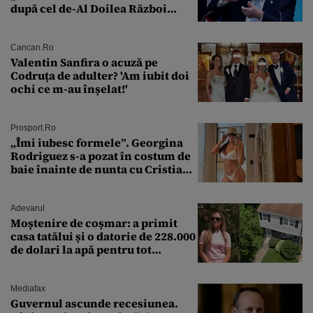
după cel de-Al Doilea Război
Mondial
Cancan.ro
Valentin Sanfira o acuză pe
Codruța de adulter? 'Am iubit doi
ochi ce m-au înșelat!'
Prosport.ro
„Îmi iubesc formele”. Georgina
Rodriguez s-a pozat în costum de
baie înainte de nunta cu Cristiano
Ronaldo
Adevarul
Moștenire de coșmar: a primit
casa tatălui și o datorie de 228.000
de dolari la apă pentru tot
cartierul
Mediafax
Guvernul ascunde recesiunea.