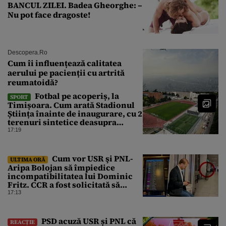
BANCUL ZILEI. Badea Gheorghe: –
Nu pot face dragoste!
Descopera.ro
Cum îi influențează calitatea
aerului pe pacienții cu artrită
reumatoidă?
Fotbal pe acoperiș, la
SPORT
Timișoara. Cum arată Stadionul
Știința înainte de inaugurare, cu 2
terenuri sintetice deasupra
tribunei
17:19
Cum vor USR şi PNL-
ULTIMA ORĂ
Aripa Bolojan să împiedice
incompatibilitatea lui Dominic
Fritz. CCR a fost solicitată să
intervină
17:13
PSD acuză USR și PNL că
REACȚIE