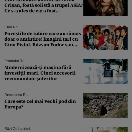
Crișan, fostă solistă a trupei ASIA?
Ce s-a ales de ea: a fost
condamnată la închisoare cu
suspendare. Ce acuzații i se aduc
Ciao.ro
Poveştile de iubire care au rămas
doar o amintire! Imagini tari cu
Gina Pistol, Răzvan Fodor sau
Andra Măruţă şi foştii parteneri
Promotor.ro
Modernizează-ți mașina fără
investiții mari. Cinci accesorii
recomandate șoferilor
Descopera.ro
Care este cel mai vechi pod din
Europa?
Râzi Cu Lacrimi