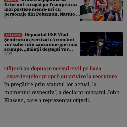
Externe l-a rugat pe Trump să nu
mai posteze meme-uri cu
personaje din Pokemon, Naruto și
Mario pe platformele social-
17:37
media
Deputatul USR Vlad
EXCLUSIV
Șendroiu a avertizat că românii
vor suferi din cauza energiei mai
scumpe. „Băieții deștepți vor
specula și după vor crește
17:22
prețurile”
Ofițerii au depus procesul civil pe baza
„experiențelor proprii cu privire la recrutare
în pregătire prin statutul lor actual, la
momentul respectiv”, a declarat avocatul John
Klassen, care a reprezentat ofițerii.