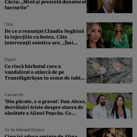
Câciu: „Mint și prezintă denaturat
lucrurile”
Click
De ce a renunțat Claudia Neghină
la injecțiile cu botox. Câte
intervenții estetice are. „Îmi
îngheață fața”
Digi24
Ce riscă bărbatul care a
vandalizat o stâncă de pe
Transfăgărășan în semn de iubire
față de „Anna”
Cancan.ro
'Din păcate, s-a gravat'. Dan Alexa,
dezvăluiri triste despre starea de
sănătate a Alinei Pușcău. Ce
discuție au avut cu două zile în
urmă
Ce Se Întâmplă Doctore
Cine își aduce aminte de Alina