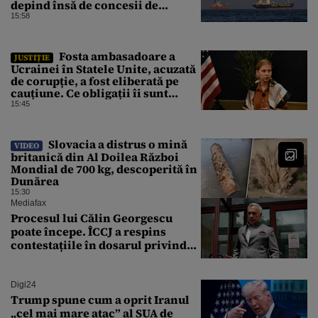
depind însă de concesii de
ambele părți
15:58
Fosta ambasadoare a
JUSTIȚIE
Ucrainei în Statele Unite, acuzată
de corupție, a fost eliberată pe
cauțiune. Ce obligații îi sunt
impuse
15:45
Slovacia a distrus o mină
VIDEO
britanică din Al Doilea Război
Mondial de 700 kg, descoperită în
Dunărea
15:30
Mediafax
Procesul lui Călin Georgescu
poate începe. ÎCCJ a respins
contestațiile în dosarul privind
lovitura de stat
Digi24
Trump spune cum a oprit Iranul
„cel mai mare atac” al SUA de