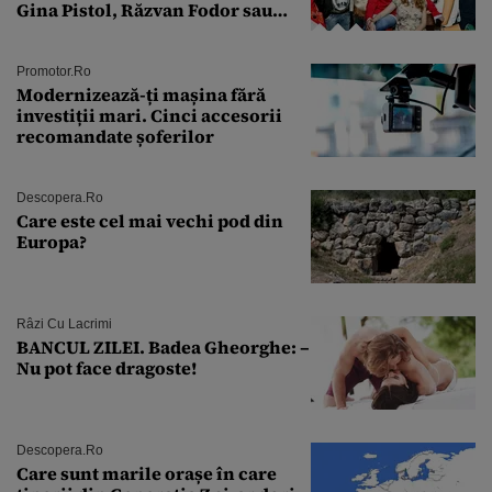
Gina Pistol, Răzvan Fodor sau
Andra Măruţă şi foştii parteneri
Promotor.ro
Modernizează-ți mașina fără
investiții mari. Cinci accesorii
recomandate șoferilor
Descopera.ro
Care este cel mai vechi pod din
Europa?
Râzi Cu Lacrimi
BANCUL ZILEI. Badea Gheorghe: –
Nu pot face dragoste!
Descopera.ro
Care sunt marile orașe în care