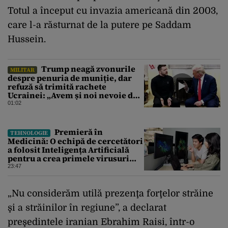
Totul a început cu invazia americană din 2003,
care l-a răsturnat de la putere pe Saddam
Hussein.
Trump neagă zvonurile
MILITAR
despre penuria de muniție, dar
refuză să trimită rachete
Ucrainei: „Avem și noi nevoie de
rachete”
01:02
Premieră în
TEHNOLOGIE
Medicină: O echipă de cercetători
a folosit Inteligența Artificială
pentru a crea primele virusuri
sintetice la tratarea de E.coli
23:47
„Nu considerăm utilă prezenţa forţelor străine
şi a străinilor în regiune”, a declarat
preşedintele iranian Ebrahim Raisi, într-o