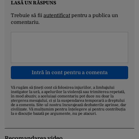
LASĂ UN RĂSPUNS
Trebuie să fii
autentificat
pentru a publica un
comentariu.
Intră în cont pentru a comenta
Vă rugăm să țineți cont că folosirea injuriilor, a limbajului
instigator la ură, a apelurilor la violență sau trimiterea repetată,
în mod abuziv, a aceluiași comentariu pot duce nu doar la
ștergerea mesajului, ci și la suspendarea temporară a dreptului
de a comenta. Site-ul nostru încurajează dezbaterile aprinse, dar
civilizate. Vă mulțumim pentru înțelegere și pentru contribuția
la o discuție bazată pe argumente, nu pe atacuri.
Recomandarea video