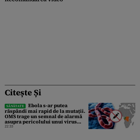
Citește Și
Ebola s-ar putea
SĂNĂTATE
răspândi mai rapid de la mutații.
OMS trage un semnal de alarmă
asupra pericolului unui virus
pentru care nu există vaccin
22:33