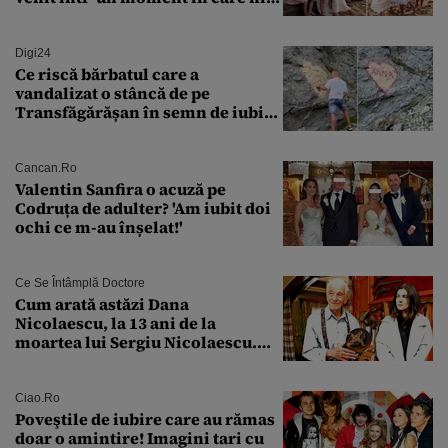
măcar nu mai discutam”
Digi24
Ce riscă bărbatul care a
vandalizat o stâncă de pe
Transfăgărășan în semn de iubire
față de „Anna”
Cancan.ro
Valentin Sanfira o acuză pe
Codruța de adulter? 'Am iubit doi
ochi ce m-au înșelat!'
Ce Se Întâmplă Doctore
Cum arată astăzi Dana
Nicolaescu, la 13 ani de la
moartea lui Sergiu Nicolaescu.
Transformarea care i-a surprins
pe toți
Ciao.ro
Poveştile de iubire care au rămas
doar o amintire! Imagini tari cu