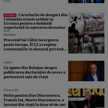
american
21:01
Cartelurile de droguri din
RĂZBOI
Columbia trimit soldați în
Ucraina pentru a dobândi
experiență în operarea dronelor
20:22
Mediafax
Procesul lui Călin Georgescu
poate începe. ÎCCJ a respins
contestațiile în dosarul privind
lovitura de stat
Digi24
Ce spune Ilie Bolojan despre
publicarea declarației de avere a
partenerei sale de viață
Cancan.ro
Doliu pentru Dan Diaconescu.
Fratele lui, Mario Diaconescu, a
încetat din viață la doar 60 de ani