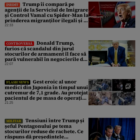
Trump îi compară pe
INEDIT
agenții de la Serviciul de Imigrare
și Control Vamal cu Spider-Man la
prinderea migranților ilegali și a
infractorilor
22:33
Donald Trump,
CONTROVERSĂ
furios că scandalul din jurul
stocurilor de armament îl face să
pară vulnerabil în negocierile de
pace cu Iranul
22:07
Gest eroic al unor
FLASH NEWS
medici din Japonia în timpul unui
cutremur de 7,1 grade. Au protejat
pacientul de pe masa de operație
cu propriile corpuri
21:25
Tensiuni între Trump și
MILITAR
șeful Pentagonului pe tema
stocurilor reduse de rachete. Ce
răspuns dă președintele