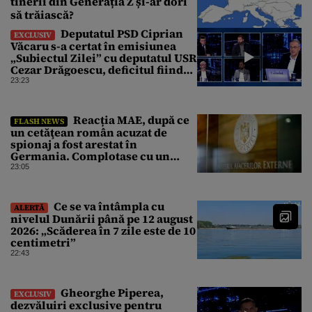
tinerii din Generația Z și-ar dori
să trăiască?
Deputatul PSD Ciprian
EXCLUSIV
Văcaru s-a certat în emisiunea
„Subiectul Zilei” cu deputatul USR
Cezar Drăgoescu, deficitul fiind
motivul scandalului
23:23
Reacția MAE, după ce
FLASH NEWS
un cetăţean român acuzat de
spionaj a fost arestat în
Germania. Complotase cu un
ucrainean ca să asasineze un
23:05
producător de drone
Ce se va întâmpla cu
ALERTĂ
nivelul Dunării până pe 12 august
2026: „Scăderea în 7 zile este de 10
centimetri”
22:43
Gheorghe Piperea,
EXCLUSIV
dezvăluiri exclusive pentru