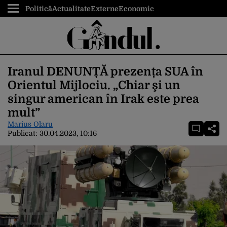
Politică
Actualitate
Externe
Economic
Iranul DENUNȚĂ prezența SUA în
Orientul Mijlociu. „Chiar şi un
singur american în Irak este prea
mult”
Marius Olaru
Publicat:
30.04.2023, 10:16