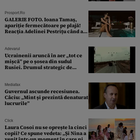
Prosport.ro
GALERIE FOTO. Ioana Tamaş,
apariție fermecătoare pe plajă!
Reacția Adelinei Pestrițu când a
văzut-o
Adevarul
Ucrainenii aruncă în aer „tot ce
mișcă” pe o șosea din sudul
Rusiei. Drumul strategic de
aprovizionare către Crimeea este
controlat complet
Mediafax
Guvernul ascunde recesiunea.
Câciu: „Mint și prezintă denaturat
lucrurile”
Click
Laura Cosoi nu se oprește la cinci
copii? Ce spune vedeta: „Și Nina a
venit într-un moment în care nici