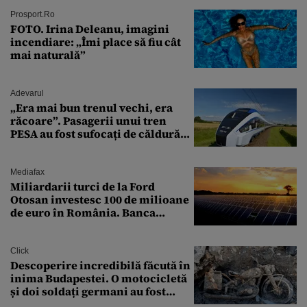
Prosport.ro
FOTO. Irina Deleanu, imagini
incendiare: „Îmi place să fiu cât
mai naturală”
Adevarul
„Era mai bun trenul vechi, era
răcoare”. Pasagerii unui tren
PESA au fost sufocați de căldură
pe ruta București-Constanța
Mediafax
Miliardarii turci de la Ford
Otosan investesc 100 de milioane
de euro în România. Banca
Transilvania le acordă o
finanțare uriașă
Click
Descoperire incredibilă făcută în
inima Budapestei. O motocicletă
și doi soldați germani au fost
găsiți în Dunăre