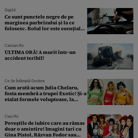
Digi24
Ce sunt punctele negre de pe
marginea parbrizului și la ce
folosesc. Rolul lor este esențial
pentru siguranța mașinii
Cancan.ro
ULTIMA ORĂ! A murit într-un
accident teribil!
Ce Se Întâmplă Doctore
Cum arată acum Julia Chelaru,
fosta membră a trupei Exotic! Și-a
etalat formele voluptoase, la
aproape 50 de ani
Ciao.ro
Poveştile de iubire care au rămas
doar o amintire! Imagini tari cu
Gina Pistol, Răzvan Fodor sau