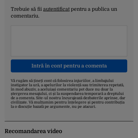
Trebuie să fii
autentificat
pentru a publica un
comentariu.
Intră în cont pentru a comenta
Vă rugăm să țineți cont că folosirea injuriilor, a limbajului
instigator la ură, a apelurilor la violență sau trimiterea repetată,
în mod abuziv, a aceluiași comentariu pot duce nu doar la
ștergerea mesajului, ci și la suspendarea temporară a dreptului
de a comenta. Site-ul nostru încurajează dezbaterile aprinse, dar
civilizate. Vă mulțumim pentru înțelegere și pentru contribuția
la o discuție bazată pe argumente, nu pe atacuri.
Recomandarea video