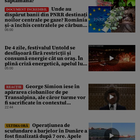
săptămână?
Unde au
DOCUMENT INCREDIBIL
dispărut banii din PNRR destinați
noilor centrale pe gaze? România
și-a închis centralele pe cărbune
în ritm galopant, dar nu a pus
06:00
nimic în loc. 20 milioane de euro
s-au dus pe apa sâmbetei
De 4 zile, festivalul Untold se
desfășoară fără restricții și
consumă energie cât un oraș. În
plină criză energetică, apelul lui
Bolojan de economisire a
05:00
energiei nu s-a auzit la Cluj, în
orașul condus de colegul de
partid, Emil Boc
George Simion iese în
REACȚIE
apărarea ciobanilor de pe
Transalpina, ale căror turme vor
fi sacrificate în contextul
focarului de variolă ovină
22:44
Operațiunea de
ULTIMA ORĂ
scufundare a barjelor în Dunăre a
fost finalizată după 7 ore. Apele