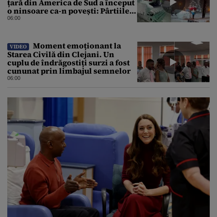
țară din America de Sud a început
o ninsoare ca-n povești: Pârtiile
s-au umplut de schiori
06:00
Moment emoționant la
VIDEO
Starea Civilă din Clejani. Un
cuplu de îndrăgostiți surzi a fost
cununat prin limbajul semnelor
06:00