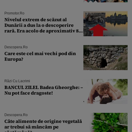
Andra Măruţă şi foştii parteneri
Promotor.ro
Nivelul extrem de scăzut al
Dunării a dus la o descoperire
rară. Era acolo de aproximativ 80
de ani
Descopera.ro
Care este cel mai vechi pod din
Europa?
Râzi Cu Lacrimi
BANCUL ZILEI. Badea Gheorghe: –
Nu pot face dragoste!
Descopera.ro
Câte alimente de origine vegetală
ar trebui să mâncăm pe