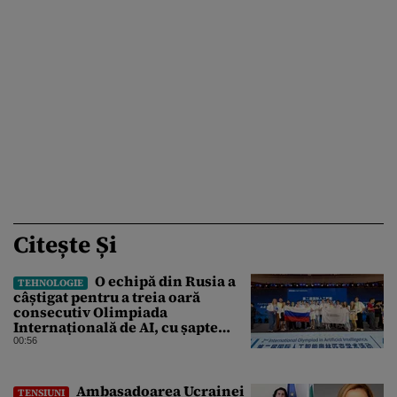
Citește Și
O echipă din Rusia a
TEHNOLOGIE
câștigat pentru a treia oară
consecutiv Olimpiada
Internațională de AI, cu șapte
medalii din aur și una de bronz
00:56
Ambasadoarea Ucrainei
TENSIUNI