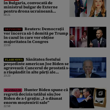
în Bulgaria, convocată de
ministrul bulgar de Externe
pentru drona ucraineană
prăbușită în apropierea
00:21
infrastructurii critice
Reuters: Democrații
DEZVĂLUIRI
vor încerca să-l demită pe Trump
în cazul în care vor obține
majoritatea în Congres
23:59
Sănătatea fostului
FLASH NEWS
președinte american Joe Biden se
agravează: Cancerul de prostată s-
a răspândit în alte părți ale
corpului
23:23
Hunter Biden spune că
SCANDALOS
regretă decizia tatălui său Joe
Biden de a-l grația: „I-a dăunat
enorm moștenirii sale”
22:58