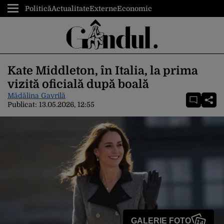
Politică
Actualitate
Externe
Economic
Kate Middleton, în Italia, la prima
vizită oficială după boală
Mădălina Gavrilă
Publicat:
13.05.2026, 12:55
GALERIE FOTO
14