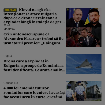
Kievul neagă că a
MILITAR
intenționat să atace Bulgaria
după ce o dronă ucraineană a
explodat lângă instalația de gaz
de la granița României
21:46
Mediafax
Crin Antonescu spune că
Alexandru Nazare ar trebui să fie
următorul premier: „E singura
soluție”
Digi24
Drona care a explodat în
Bulgaria, aproape de România, a
fost identificată. Ce arată analiza
preliminară a epavei
Cancan.ro
4.000 lei amendă tuturor
românilor care locuiesc la casă și
fac acest lucru în curte, crezând
că nu îi vede nimeni