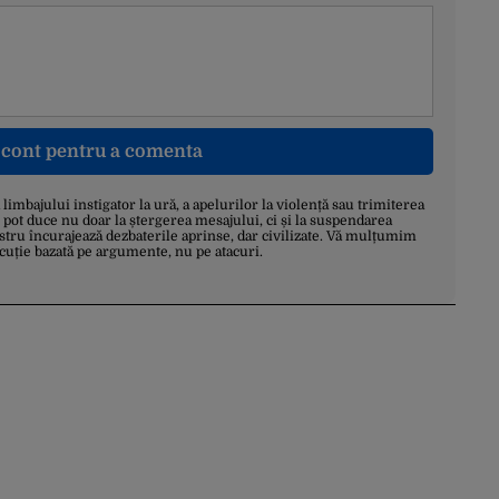
n cont pentru a comenta
a limbajului instigator la ură, a apelurilor la violență sau trimiterea
 pot duce nu doar la ștergerea mesajului, ci și la suspendarea
stru încurajează dezbaterile aprinse, dar civilizate. Vă mulțumim
scuție bazată pe argumente, nu pe atacuri.