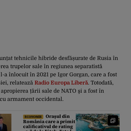
nțat tehnicile hibride desfășurate de Rusia în
ea trupelor sale în regiunea separatistă
l-a înlocuit în 2021 pe Igor Gorgan, care a fost
iei, relatează
Radio Europa Liberă
. Totodată,
propierea țării sale de NATO şi a fost în
i cu armament occidental.
Orașul din
ECONOMIE
România care a primit
calificativul de rating