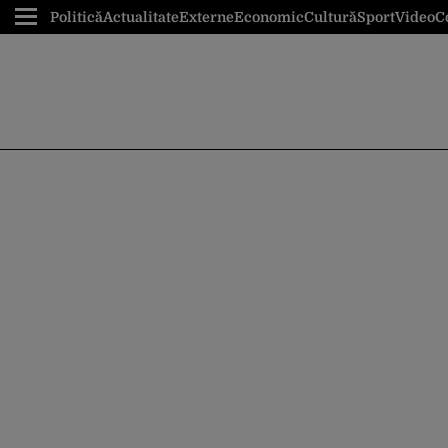
Politică
Actualitate
Externe
Economic
Cultură
Sport
Video
C