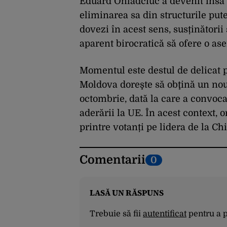
Eduard Ohladciuc a devenit însă i
eliminarea sa din structurile put
dovezi în acest sens, susținătorii
aparent birocratică să ofere o a
Momentul este destul de delicat 
Moldova doreşte să obţină un nou
octombrie, dată la care a convo
aderării la UE. În acest context, 
printre votanți pe lidera de la Ch
Comentarii
0
LASĂ UN RĂSPUNS
Trebuie să fii
autentificat
pentru a 