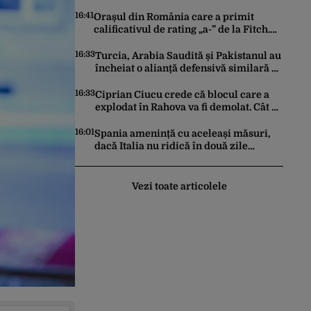
de primării și reorganizarea
administrativă a județelor
16:41
Orașul din România care a primit
calificativul de rating „a-” de la Fitch.
Este la același nivel cu Polonia sau
Israel
16:33
Turcia, Arabia Saudită și Pakistanul au
încheiat o alianță defensivă similară cu
NATO în lumea musulmană, pe fondul
conflictelor din Orientul Mijlociu
16:33
Ciprian Ciucu crede că blocul care a
explodat în Rahova va fi demolat. Cât ar
putea dura construcția unui alt imobil
16:01
Spania amenință cu aceleași măsuri,
dacă Italia nu ridică în două zile
controalele asupra cetățenilor spanioli,
din cauza crizei migrației
Vezi toate articolele