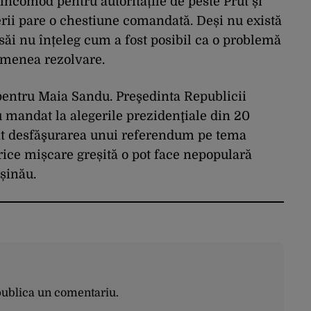
ncomod pentru autoritățile de peste Prut și
erii pare o chestiune comandată. Deși nu există
 săi nu înțeleg cum a fost posibil ca o problemă
semenea rezolvare.
pentru Maia Sandu. Preşedinta Republicii
 mandat la alegerile prezidenţiale din 20
cat desfăşurarea unui referendum pe tema
orice mișcare greșită o pot face nepopulară
ișinău.
publica un comentariu.