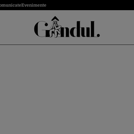
omunicate
Evenimente