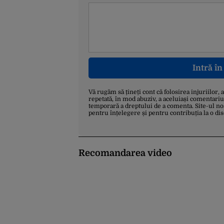
Intră î
Vă rugăm să țineți cont că folosirea injuriilor, 
repetată, în mod abuziv, a aceluiași comentariu
temporară a dreptului de a comenta. Site-ul no
pentru înțelegere și pentru contribuția la o di
Recomandarea video