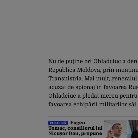
Nu de puține ori Ohladciuc a denu
Republica Moldova, prin menținer
Transnistria. Mai mult, generalul 
acuzat de spionaj în favoarea Rus
Ohladciuc a pledat mereu pentru a
favoarea echipării militarilor să
Eugen
POLITICĂ
Tomac, consilierul lui
Nicușor Dan, propune