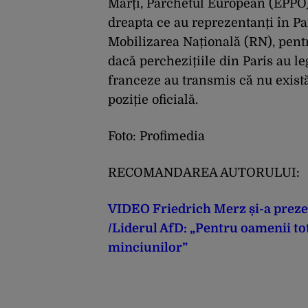
Marți, Parchetul European (EPPO)
dreapta ce au reprezentanți în P
Mobilizarea Națională (RN), pentr
dacă perchezițiile din Paris au le
franceze au transmis că nu există
poziție oficială.
Foto: Profimedia
RECOMANDAREA AUTORULUI:
VIDEO Friedrich Merz și-a preze
/Liderul AfD: „Pentru oamenii tot
minciunilor”