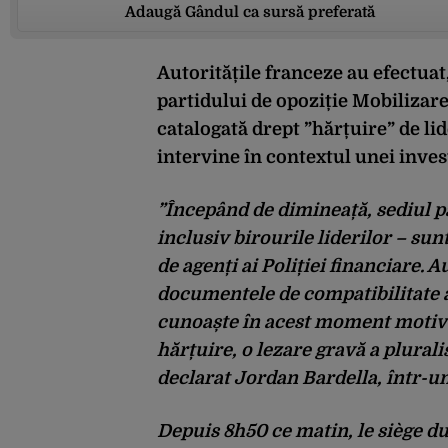
Adaugă Gândul ca sursă preferată
Autoritățile franceze au efectuat,
partidului de opoziție Mobilizar
catalogată drept ”hărțuire” de li
intervine în contextul unei inve
”Începând de dimineață, sediul p
inclusiv birourile liderilor – sun
de agenți ai Poliției financiare. A
documentele de compatibilitate al
cunoaște în acest moment motive
hărțuire, o lezare gravă a plural
declarat Jordan Bardella, într-u
Depuis 8h50 ce matin, le siège 