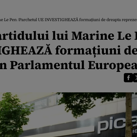
Marine Le Pen /Parchetul UE INVESTIGHEAZĂ formațiuni de dreapta reprez
artidului lui Marine Le
IGHEAZĂ formațiuni d
în Parlamentul Europe