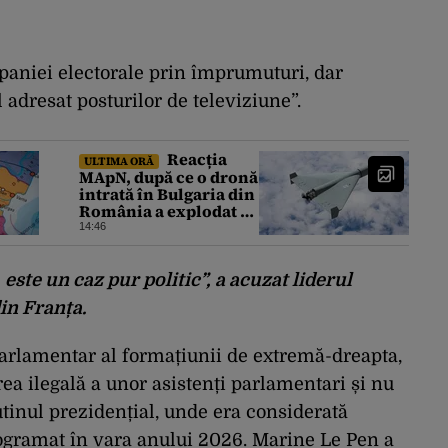
paniei electorale prin împrumuturi, dar
 adresat posturilor de televiziune”.
Reacția
ULTIMA ORĂ
MApN, după ce o dronă
intrată în Bulgaria din
România a explodat în
apropierea graniței
14:46
 este un caz pur politic”, a acuzat liderul
din Franța.
parlamentar al formațiunii de extremă-dreapta,
a ilegală a unor asistenți parlamentari și nu
tinul prezidențial, unde era considerată
rogramat în vara anului 2026. Marine Le Pen a