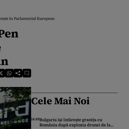
entate în Parlamentul European
 Pen
e
an
Cele Mai Noi
14:49
Bulgaria își întărește granița cu
România după explozia dronei de la