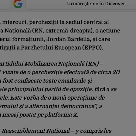
Urmărește-ne în Discover
 miercuri, percheziții la sediul central al
ea Națională (RN, extremă-dreapta), o acțiune
derul formațiunii, Jordan Bardella, și care
stigații a Parchetului European (EPPO).
artidului Mobilizarea Națională (RN) –
t vizate de o percheziție efectuată de circa 20
u fost confiscate toate emailurile și
e principalului partid de opoziție, fără a se
le. Este vorba de o nouă operațiune de
ismului și a alternanței democratice”, a
n mesaj postat pe platforma X.
du Rassemblement National – y compris les