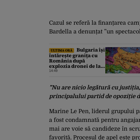
Cazul se referă la finanțarea cam
Bardella a denunțat ”un spectacol
Bulgaria își
ULTIMA ORĂ
întărește granița cu
România după
explozia dronei de la
Kardam. Forțe
14:49
antidrone, mutate de
la frontiera cu Turcia
”Nu are nicio legătură cu justiția,
principalului partid de opoziție 
Marine Le Pen, liderul grupului 
a fost condamnată pentru angajare
mai are voie să candideze în scru
favorită. Procesul de apel este p