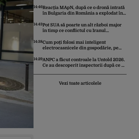
Kardam. Forțe antidrone, mutate de la
frontiera cu Turcia
14:46
Reacția MApN, după ce o dronă intrată
în Bulgaria din România a explodat în
apropierea graniței
14:43
Pot SUA să poarte un alt război major
în timp ce conflictul cu Iranul
epuizează stocurile de rachete Patriot,
THAAD și Tomahawk?
14:38
Cum poți folosi mai inteligent
electrocasnicele din gospodărie, pe
timp de vară. Ponturi pentru a le
prelungi durata de viață
14:29
ANPC a făcut controale la Untold 2026.
Ce au descoperit inspectorii după ce au
verificat 54 de operatori
Vezi toate articolele