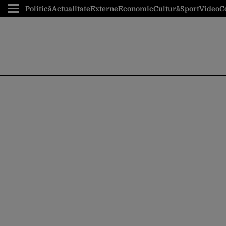
Politică
Actualitate
Externe
Economic
Cultură
Sport
Video
C