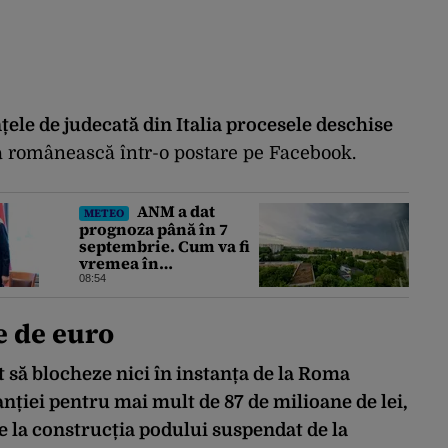
țele de judecată din Italia procesele deschise
a românească într-o postare pe Facebook.
ANM a dat
METEO
prognoza până în 7
septembrie. Cum va fi
vremea în
următoarele 4
08:54
săptămâni
e de euro
t să blocheze nici în instanța de la Roma
nției pentru mai mult de 87 de milioane de lei,
te la construcția podului suspendat de la