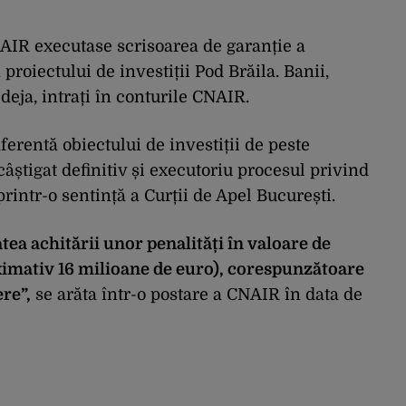
NAIR executase scrisoarea de garanție a
 proiectului de investiții Pod Brăila. Banii,
 deja, intrați în conturile CNAIR.
ferentă obiectului de investiții de peste
știgat definitiv și executoriu procesul privind
 printr-o sentință a Curții de Apel București.
tea achitării unor penalități în valoare de
oximativ 16 milioane de euro), corespunzătoare
ere”,
se arăta într-o postare a CNAIR în data de