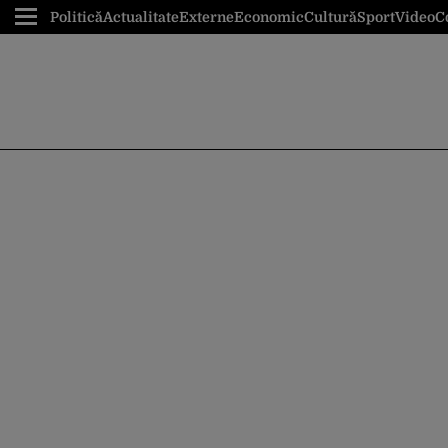
Politică
Actualitate
Externe
Economic
Cultură
Sport
Video
C