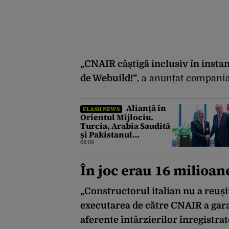
„CNAIR câștigă inclusiv în instan
de Webuild!”
, a anunțat compani
Alianță în
FLASH NEWS
Orientul Mijlociu.
Turcia, Arabia Saudită
și Pakistanul
semnează vineri un
09:09
acord comun de
apărare
În joc erau 16 milioan
„Constructorul italian nu a reuși
executarea de către CNAIR a gara
aferente întârzierilor înregistra