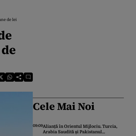
ane de lei
de
 de
Cele Mai Noi
09:09
Alianță în Orientul Mijlociu. Turcia,
Arabia Saudită și Pakistanul