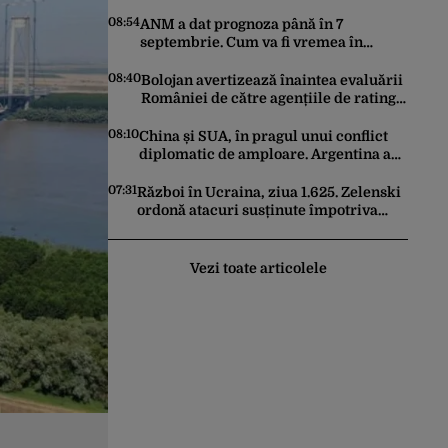
semnează vineri un acord comun de
apărare
08:54
ANM a dat prognoza până în 7
septembrie. Cum va fi vremea în
următoarele 4 săptămâni
08:40
Bolojan avertizează înaintea evaluării
României de către agențiile de rating:
„Sunt trei factori-cheie care stau la
baza acestor evaluări”
08:10
China și SUA, în pragul unui conflict
diplomatic de amploare. Argentina a
căzut la mijloc în această dispută
07:31
Război în Ucraina, ziua 1.625. Zelenski
ordonă atacuri susținute împotriva
industriei militare ruse
Vezi toate articolele