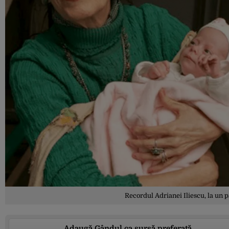
Recordul Adrianei Iliescu, la un pa
Adaugă Gândul ca sursă preferată