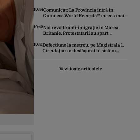
10:44
Comunicat: La Provincia intră în
Guinness World Records™ cu cea mai
mare porție de aripioare de pui servită
la un eveniment
10:42
Noi revolte anti-imigrație în Marea
Britanie. Protestatarii au spart
geamuri și au atacat locuințe
10:41
Defecțiune la metrou, pe Magistrala 1.
Circulația s-a desfășurat în sistem
pendulă
Vezi toate articolele