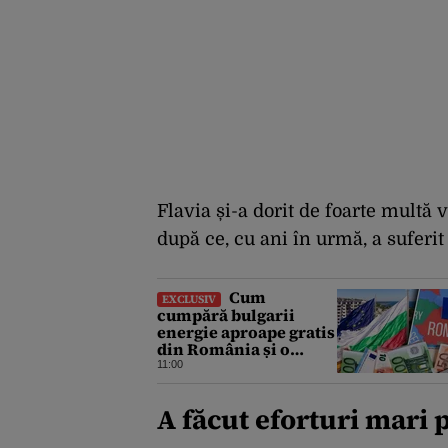
Flavia și-a dorit de foarte multă
după ce, cu ani în urmă, a suferit
Cum
EXCLUSIV
cumpără bulgarii
energie aproape gratis
din România și o
revând la prețuri de
11:00
zeci de ori mai mari.
Cine sunt noii „băieți
A făcut eforturi mari
deștepți” din energie
de la sud de Dunăre