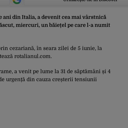
e ani din Italia, a devenit cea mai vârstnică
scut, miercuri, un băiețel pe care l-a numit
rin cezariană, în seara zilei de 5 iunie, la
otează rotalianul.com.
rame, a venit pe lume la 31 de săptămâni și 4
de urgență din cauza creșterii tensiunii