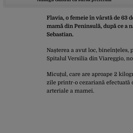
Flavia, o femeie în vârstă de 63 d
mamă din Peninsulă, după ce a nă
Sebastian.
Nașterea a avut loc, bineînțeles, p
Spitalul Versilia din Viareggio, n
Micuțul, care are aproape 2 kilog
zile printr-o cezariană efectuată 
arteriale a mamei.