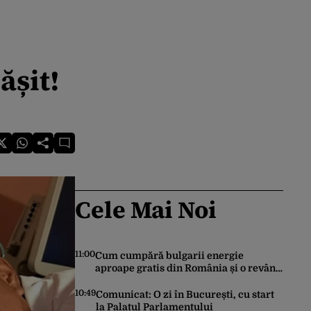
ășit!
Cele Mai Noi
11:00
Cum cumpără bulgarii energie
aproape gratis din România și o revând
la prețuri de zeci de ori mai mari. Cine
sunt noii „băieți deștepți” din energie
10:49
Comunicat: O zi în București, cu start
de la sud de Dunăre
la Palatul Parlamentului