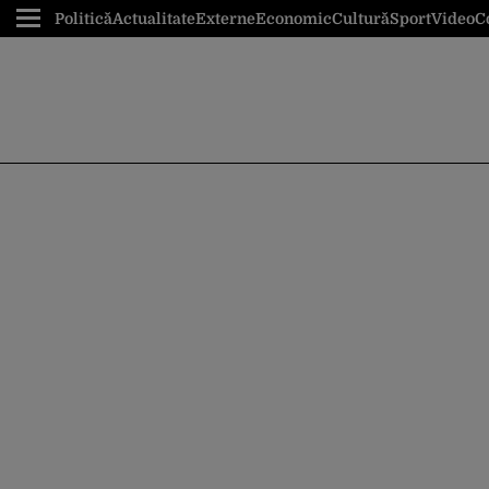
Politică
Actualitate
Externe
Economic
Cultură
Sport
Video
C