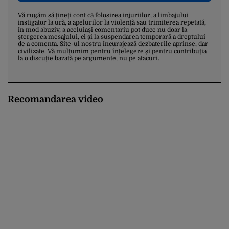
Vă rugăm să țineți cont că folosirea injuriilor, a limbajului
instigator la ură, a apelurilor la violență sau trimiterea repetată,
în mod abuziv, a aceluiași comentariu pot duce nu doar la
ștergerea mesajului, ci și la suspendarea temporară a dreptului
de a comenta. Site-ul nostru încurajează dezbaterile aprinse, dar
civilizate. Vă mulțumim pentru înțelegere și pentru contribuția
la o discuție bazată pe argumente, nu pe atacuri.
Recomandarea video