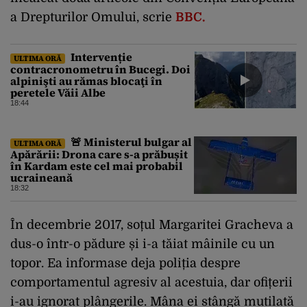
a Drepturilor Omului, scrie
BBC.
Intervenție
ULTIMA ORĂ
contracronometru în Bucegi. Doi
alpinişti au rămas blocaţi în
peretele Văii Albe
18:44
🚨 Ministerul bulgar al
ULTIMA ORĂ
Apărării: Drona care s-a prăbușit
în Kardam este cel mai probabil
ucraineană
18:32
În decembrie 2017, soțul Margaritei Gracheva a
dus-o într-o pădure și i-a tăiat mâinile cu un
topor. Ea informase deja poliția despre
comportamentul agresiv al acestuia, dar ofițerii
i-au ignorat plângerile. Mâna ei stângă mutilată