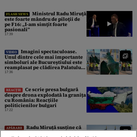
Ministrul Radu Miruţă
FLASH NEWS
este foarte mândru de piloţii de
pe F16: „I-am simţit foarte
pasionali”
17:39
Imagini spectaculoase.
VIDEO
Unul dintre cele mai importante
simboluri ale Bucureștiului este
reamplasat pe clădirea Palatului
Universității
17:36
Ce scrie presa bulgară
REACȚIE
despre drona explodată la granița
cu România: Reacțiile
politicienilor bulgari
17:22
Radu Miruță susține că
APĂRARE
Rusia „își va schimba tactica” și