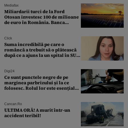
Mediafax
Miliardarii turci de la Ford
Otosan investesc 100 de milioane
de euro în România. Banca
Transilvania le acordă o
finanțare uriașă
Click
Suma incredibilă pe care o
româncă a trebuit să o plătească
după ce a ajuns la un spital în SUA:
„Asta este America”
Digi24
Ce sunt punctele negre de pe
marginea parbrizului și la ce
folosesc. Rolul lor este esențial
pentru siguranța mașinii
Cancan.ro
ULTIMA ORĂ! A murit într-un
accident teribil!