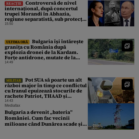
Controversă de nivel
REACȚIE
internațional, după concertul
trupei Morandi în Abhazia,
regiune separatistă, sub protecția
Rusiei
15:50
Bulgaria își întărește
ULTIMA ORĂ
granița cu România după
explozia dronei de la Kardam.
Forțe antidrone, mutate de la
frontiera cu Turcia
14:49
Pot SUA să poarte un alt
MILITAR
război major în timp ce conflictul
cu Iranul epuizează stocurile de
rachete Patriot, THAAD și
Tomahawk?
14:43
Mediafax
Bulgaria a devenit „bateria”
României. Cum fac vecinii
milioane când Dunărea scade și
Cernavodă produce puțin