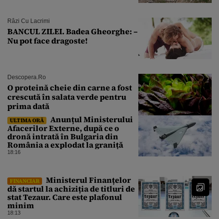
Râzi Cu Lacrimi
BANCUL ZILEI. Badea Gheorghe: –
Nu pot face dragoste!
Descopera.ro
O proteină cheie din carne a fost
crescută în salata verde pentru
prima dată
Anunțul Ministerului
ULTIMA ORĂ
Afacerilor Externe, după ce o
dronă intrată în Bulgaria din
România a explodat la graniță
18:16
Ministerul Finanțelor
FINANCIAR
dă startul la achiziția de titluri de
stat Tezaur. Care este plafonul
minim
18:13