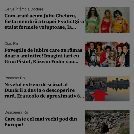
Ce Se Întâmplă Doctore
Cum arată acum Julia Chelaru,
fosta membră a trupei Exotic! Și-a
etalat formele voluptoase, la
aproape 50 de ani
Ciao.ro
Poveştile de iubire care au rămas
doar o amintire! Imagini tari cu
Gina Pistol, Răzvan Fodor sau
Andra Măruţă şi foştii parteneri
Promotor.ro
Nivelul extrem de scăzut al
Dunării a dus la o descoperire
rară. Era acolo de aproximativ 80
de ani
Descopera.ro
Care este cel mai vechi pod din
Europa?