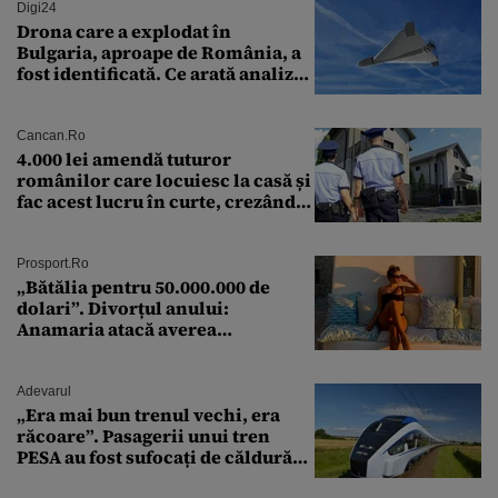
Digi24
Drona care a explodat în
Bulgaria, aproape de România, a
fost identificată. Ce arată analiza
preliminară a epavei
Cancan.ro
4.000 lei amendă tuturor
românilor care locuiesc la casă și
fac acest lucru în curte, crezând
că nu îi vede nimeni
Prosport.ro
„Bătălia pentru 50.000.000 de
dolari”. Divorțul anului:
Anamaria atacă averea
milionarului
Adevarul
„Era mai bun trenul vechi, era
răcoare”. Pasagerii unui tren
PESA au fost sufocați de căldură
pe ruta București-Constanța