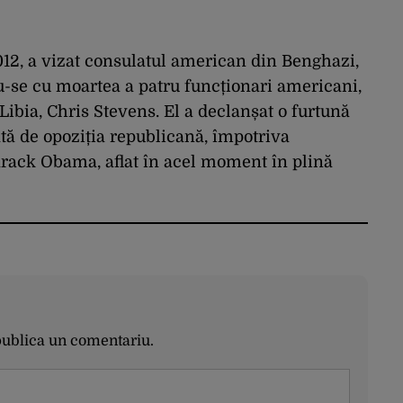
012, a vizat consulatul american din Benghazi,
u-se cu moartea a patru funcționari americani,
ibia, Chris Stevens. El a declanșat o furtună
ată de opoziția republicană, împotriva
arack Obama, aflat în acel moment în plină
publica un comentariu.