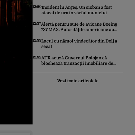
istorică după mai bine de 80 de ani
12:50
Incident în Argeș. Un cioban a fost
atacat de urs în vârful muntelui
12:37
Alertă pentru sute de avioane Boeing
737 MAX. Autoritățile americane au
ordonat inspecții după descoperirea
unor fisuri în structura aeronavelor
12:33
Lacul cu nămol vindecător din Dolj a
secat
12:32
AUR acuză Guvernul Bolojan că
blochează tranzacții imobiliare de
peste un miliard de euro
Vezi toate articolele