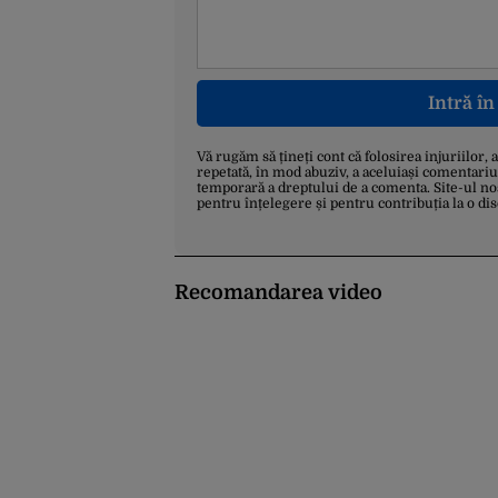
Intră î
Vă rugăm să țineți cont că folosirea injuriilor, 
repetată, în mod abuziv, a aceluiași comentariu
temporară a dreptului de a comenta. Site-ul no
pentru înțelegere și pentru contribuția la o di
Recomandarea video