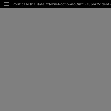
Politică
Actualitate
Externe
Economic
Cultură
Sport
Video
C