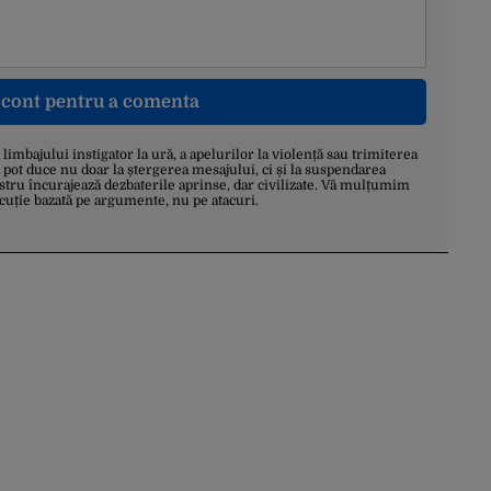
n cont pentru a comenta
a limbajului instigator la ură, a apelurilor la violență sau trimiterea
 pot duce nu doar la ștergerea mesajului, ci și la suspendarea
stru încurajează dezbaterile aprinse, dar civilizate. Vă mulțumim
scuție bazată pe argumente, nu pe atacuri.