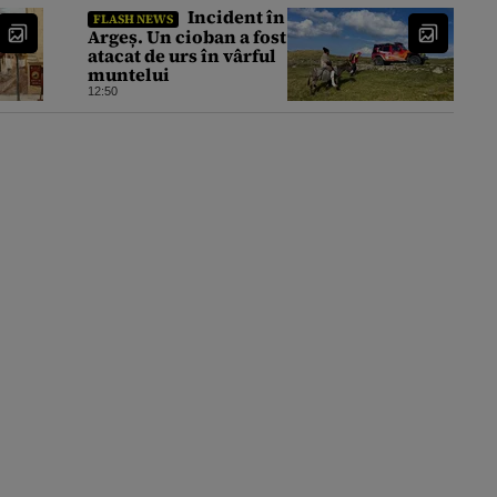
Incident în
FLASH NEWS
Argeș. Un cioban a fost
atacat de urs în vârful
muntelui
12:50