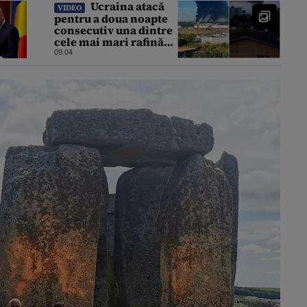
Ucraina atacă
VIDEO
pentru a doua noapte
consecutiv una dintre
cele mai mari rafinării
din Rusia. Incendiu
09:04
puternic la instalația
din Iaroslavl