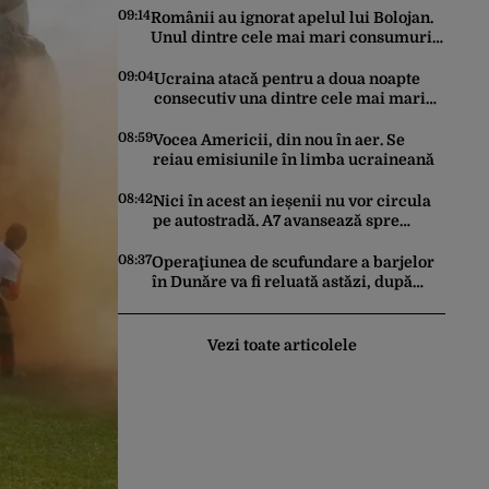
09:14
Românii au ignorat apelul lui Bolojan.
Unul dintre cele mai mari consumuri
de energie ale verii a fost înregistrat
miercuri seara
09:04
Ucraina atacă pentru a doua noapte
consecutiv una dintre cele mai mari
rafinării din Rusia. Incendiu puternic
la instalația din Iaroslavl
08:59
Vocea Americii, din nou în aer. Se
reiau emisiunile în limba ucraineană
08:42
Nici în acest an ieșenii nu vor circula
pe autostradă. A7 avansează spre
Pașcani, în timp ce pe A8 lucrările
întârzie
08:37
Operaţiunea de scufundare a barjelor
în Dunăre va fi reluată astăzi, după
două amânări
Vezi toate articolele