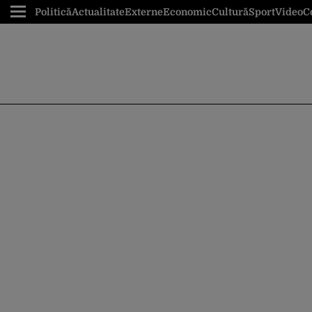
Politică
Actualitate
Externe
Economic
Cultură
Sport
Video
C