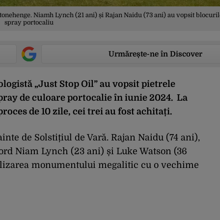
Stonehenge. Niamh Lynch (21 ani) și Rajan Naidu (73 ani) au vopsit blocuril
spray portocaliu
Urmărește-ne în Discover
ologistă „Just Stop Oil” au vopsit pietrele
pray de culoare portocalie în iunie 2024. La
oces de 10 zile, cei trei au fost achitați.
ainte de Solstițiul de Vară. Rajan Naidu (74 ani),
ford Niam Lynch (23 ani) și Luke Watson (36
dalizarea monumentului megalitic cu o vechime