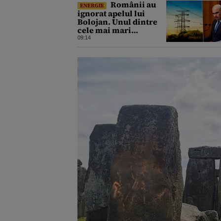
Românii au
ENERGIE
ignorat apelul lui
Bolojan. Unul dintre
cele mai mari
consumuri de energie
09:14
ale verii a fost
înregistrat miercuri
seara