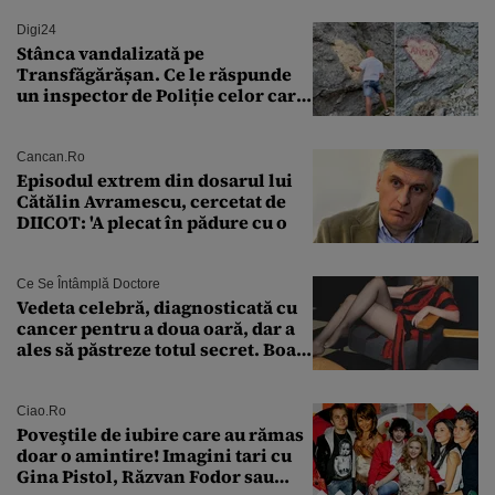
Digi24
Stânca vandalizată pe
Transfăgărășan. Ce le răspunde
un inspector de Poliție celor care
întreabă: „Dar ce a făcut?”
Cancan.ro
Episodul extrem din dosarul lui
Cătălin Avramescu, cercetat de
DIICOT: 'A plecat în pădure cu o
Ce Se Întâmplă Doctore
Vedeta celebră, diagnosticată cu
cancer pentru a doua oară, dar a
ales să păstreze totul secret. Boala
a fost descoperită la un control de
rutină
Ciao.ro
Poveştile de iubire care au rămas
doar o amintire! Imagini tari cu
Gina Pistol, Răzvan Fodor sau