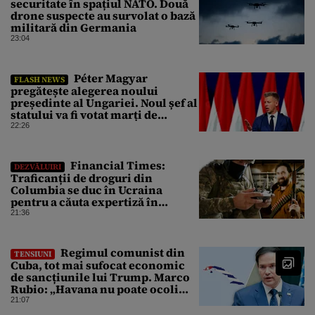
securitate în spațiul NATO. Două
drone suspecte au survolat o bază
militară din Germania
23:04
Péter Magyar
FLASH NEWS
pregătește alegerea noului
președinte al Ungariei. Noul șef al
statului va fi votat marți de
Parlament
22:26
Financial Times:
DEZVĂLUIRI
Traficanții de droguri din
Columbia se duc în Ucraina
pentru a căuta expertiză în
domeniul dronelor
21:36
Regimul comunist din
TENSIUNI
Cuba, tot mai sufocat economic
de sancțiunile lui Trump. Marco
Rubio: „Havana nu poate ocoli
sancțiunile prin mimat reforme”
21:07