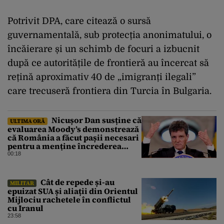
Potrivit DPA, care citează o sursă
guvernamentală, sub protecția anonimatului, o
încăierare și un schimb de focuri a izbucnit
după ce autoritățile de frontieră au încercat să
rețină aproximativ 40 de „imigranți ilegali”
care trecuseră frontiera din Turcia în Bulgaria.
Nicușor Dan susține că
ULTIMA ORĂ
evaluarea Moody’s demonstrează
că România a făcut pașii necesari
pentru a menține încrederea
investitorilor: „Totuși,
00:18
perspectiva rămâne rezervată”
Cât de repede și-au
MILITAR
epuizat SUA și aliații din Orientul
Mijlociu rachetele în conflictul
cu Iranul
23:58