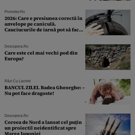
Andra Măruţă şi foştii parteneri
Promotor.ro
2026: Care e presiunea corectă în
anvelope pe caniculă.
Cauciucurile de iarnă pot să facă
explozie la peste 40°C?
Descopera.ro
Care este cel mai vechi pod din
Europa?
Râzi Cu Lacrimi
BANCUL ZILEI. Badea Gheorghe: –
Nu pot face dragoste!
Descopera.ro
Coreea de Nord a lansat cel puțin
un proiectil neidentificat spre
Marea Japoniei