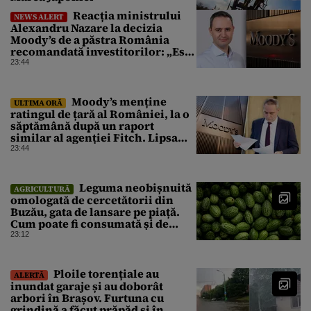
Reacția ministrului
NEWS ALERT
Alexandru Nazare la decizia
Moody’s de a păstra România
recomandată investitorilor: „Este
un răgaz, dar în niciun caz un
23:44
motiv de relaxare”
Moody’s menține
ULTIMA ORĂ
ratingul de țară al României, la o
săptămână după un raport
similar al agenției Fitch. Lipsa
unui guvern cu puteri depline,
23:44
principala vulnerabilitate din
raport
Leguma neobișnuită
AGRICULTURĂ
omologată de cercetătorii din
Buzău, gata de lansare pe piață.
Cum poate fi consumată și de
unde provine soiul
23:12
Ploile torențiale au
ALERTĂ
inundat garaje și au doborât
arbori în Brașov. Furtuna cu
grindină a făcut prăpăd și în