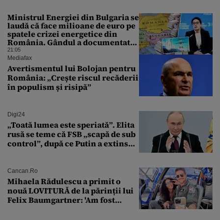
Ministrul Energiei din Bulgaria se
laudă că face milioane de euro pe
spatele crizei energetice din
România. Gândul a documentat
cazul
21:05
Mediafax
Avertismentul lui Bolojan pentru
România: „Crește riscul recăderii
în populism și risipă”
Digi24
„Toată lumea este speriată”. Elita
rusă se teme că FSB „scapă de sub
control”, după ce Putin a extins
puterea serviciului
Cancan.ro
Mihaela Rădulescu a primit o
nouă LOVITURĂ de la părinții lui
Felix Baumgartner: 'Am fost
ȘTEARSĂ complet din