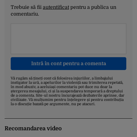
Trebuie să fii
autentificat
pentru a publica un
comentariu.
Intră în cont pentru a comenta
Vă rugăm să țineți cont că folosirea injuriilor, a limbajului
instigator la ură, a apelurilor la violență sau trimiterea repetată,
în mod abuziv, a aceluiași comentariu pot duce nu doar la
ștergerea mesajului, ci și la suspendarea temporară a dreptului
de a comenta. Site-ul nostru încurajează dezbaterile aprinse, dar
civilizate. Vă mulțumim pentru înțelegere și pentru contribuția
la o discuție bazată pe argumente, nu pe atacuri.
Recomandarea video