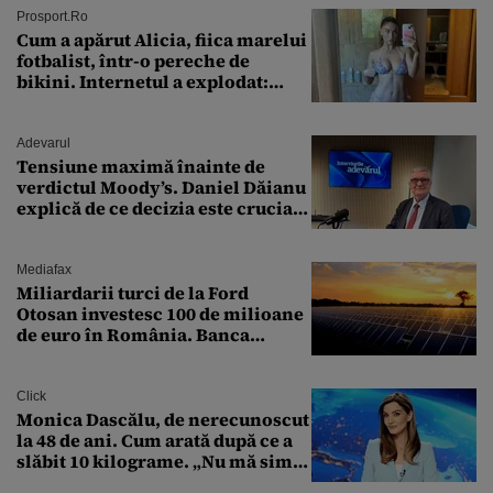
Prosport.ro
Cum a apărut Alicia, fiica marelui
fotbalist, într-o pereche de
bikini. Internetul a explodat:
„Zeiță superbă!”
Adevarul
Tensiune maximă înainte de
verdictul Moody’s. Daniel Dăianu
explică de ce decizia este crucială
pentru economia României
Mediafax
Miliardarii turci de la Ford
Otosan investesc 100 de milioane
de euro în România. Banca
Transilvania le acordă o
finanțare uriașă
Click
Monica Dascălu, de nerecunoscut
la 48 de ani. Cum arată după ce a
slăbit 10 kilograme. „Nu mă simt
bine în această perioadă”