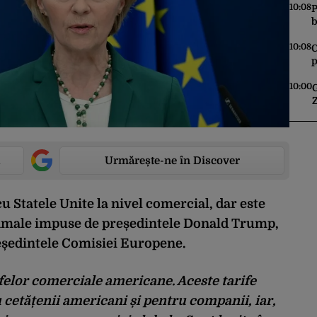
A
10:08
P
b
p
r
10:08
C
p
a
10:00
Z
a
Urmărește-ne în Discover
 Statele Unite la nivel comercial, dar este
 vamale impuse de președintele Donald Trump,
eședintele Comisiei Europene.
ifelor comerciale americane. Aceste tarife
cetățenii americani și pentru companii, iar,