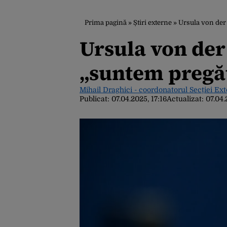
Prima pagină
»
Știri externe
»
Ursula von der
Ursula von der
„suntem pregăt
Mihail Draghici - coordonatorul Secției Ex
Publicat:
07.04.2025, 17:16
Actualizat:
07.04.