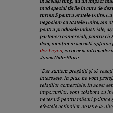
în același timp, au un impact mas
mod special țările în curs de de
turnură pentru Statele Unite. Cu 
negociem cu Statele Unite, am ofe
pentru produsele industriale, aș
parteneri comerciali, pentru că 
deci, menținem această opțiune p
der Leyen
, cu ocazia întrevederi
Jonas Gahr Store.
”Dar suntem pregătiți și să reac
interesele. În plus, ne vom proteja
relațiilor comerciale. În acest se
importurilor, vom colabora cu in
necesară pentru măsuri politice
efectele acțiunilor noastre la niv