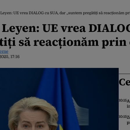
 Leyen: UE vrea DIALOG cu SUA, dar „suntem pregătiți să reacționăm p
 Leyen: UE vrea DIALOG
iți să reacționăm prin
terne
2025, 17:16
Ce
10:15
A
i
C
v
10:15
Z
p
c