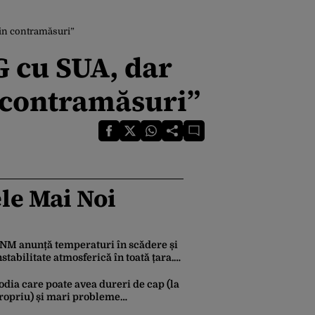
rin contramăsuri”
 cu SUA, dar
 contramăsuri”
le Mai Noi
NM anunță temperaturi în scădere și
nstabilitate atmosferică în toată țara.
um va fi vremea în București și când
in vijeliile
odia care poate avea dureri de cap (la
ropriu) și mari probleme
ardiovasculare în luna august 2026.