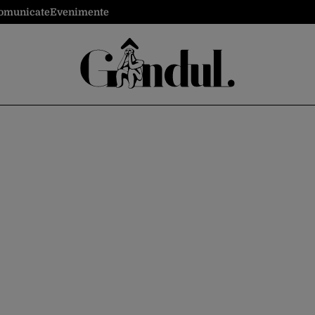
omunicate
Evenimente