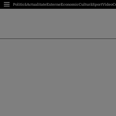
Politică
Actualitate
Externe
Economic
Cultură
Sport
Video
C