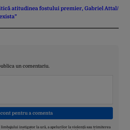
ică atitudinea fostului premier, Gabriel Attal/
exista”
publica un comentariu.
n cont pentru a comenta
a limbajului instigator la ură, a apelurilor la violență sau trimiterea