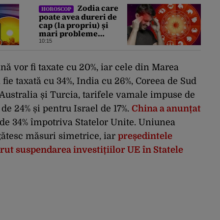
Zodia care
HOROSCOP
poate avea dureri de
cap (la propriu) și
mari probleme
cardiovasculare în
10:15
luna august 2026.
Avertismentul
experților în
ă vor fi taxate cu 20%, iar cele din Marea
astrologie
 fie taxată cu 34%, India cu 26%, Coreea de Sud
 Australia și Turcia, tarifele vamale impuse de
 de 24% și pentru Israel de 17%.
China a anunțat
de 34% împotriva Statelor Unite. Uniunea
ătesc măsuri simetrice, iar
președintele
ut suspendarea investițiilor UE în Statele