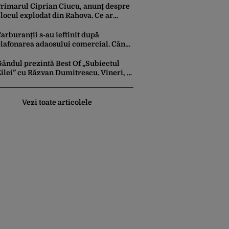
vertismentul experților în astrologie
rimarul Ciprian Ciucu, anunț despre
locul explodat din Rahova. Ce ar
utea să le transmită edilul locatarilor
ămași pe drumuri
arburanții s-au ieftinit după
lafonarea adaosului comercial. Când
r putea urma noi reduceri la pompă
Gândul prezintă Best Of „Subiectul
ilei” cu Răzvan Dumitrescu. Vineri, 7
ugust, de la ora 20.30
Vezi toate articolele