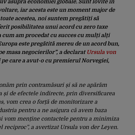
iv asupra economiei globale. Sunt lovite în
zvoltare, iar acesta este un moment major de
toate acestea, noi suntem pregătiți să
rit posibilitatea unui acord cu zero taxe
a cum am procedat cu succes cu mulți alți
Europa este pregătită mereu de un acord bun,
e masa negocierilor”, a declarat
Ursula von
i pe care a avut-o cu premierul Norvegiei,
ționăm prin contramăsuri și să ne apărăm
 și de efectele indirecte, prin diversificarea
ns, vom crea o forță de monitorizare a
dustria pentru a ne asigura că avem baza
 și vom menține contactele pentru a minimiza
el reciproc”, a avertizat Ursula von der Leyen.