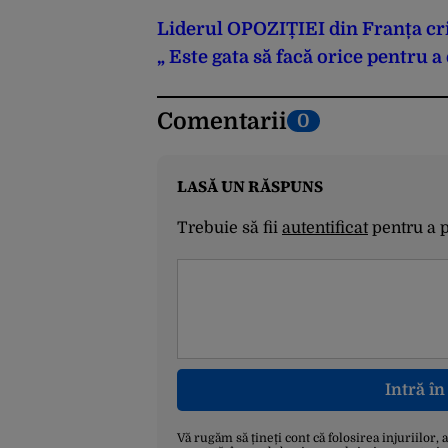
Liderul OPOZIȚIEI din Franța crit
„ Este gata să facă orice pentru a 
Comentarii
0
LASĂ UN RĂSPUNS
Trebuie să fii
autentificat
pentru a 
Intră î
Vă rugăm să țineți cont că folosirea injuriilor, 