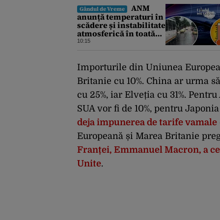
ANM
Gândul de Vreme
anunță temperaturi în
scădere și instabilitate
atmosferică în toată
țara. Cum va fi vremea
10:15
în București și când
vin vijeliile
Importurile din Uniunea European
Britanie cu 10%. China ar urma să
cu 25%, iar Elveția cu 31%. Pentru
SUA vor fi de 10%, pentru Japonia
deja impunerea de tarife vamale
Europeană și Marea Britanie preg
Franței, Emmanuel Macron, a cer
Unite
.