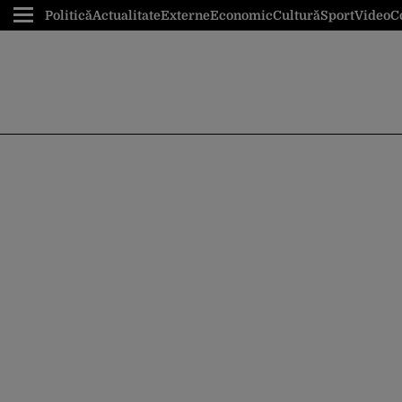
Politică
Actualitate
Externe
Economic
Cultură
Sport
Video
C