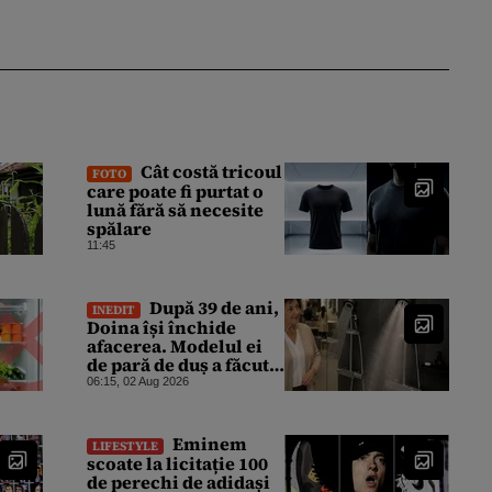
Cât costă tricoul
FOTO
care poate fi purtat o
lună fără să necesite
spălare
11:45
După 39 de ani,
INEDIT
Doina își închide
afacerea. Modelul ei
de pară de duș a făcut
furori în spa-uri și
06:15, 02 Aug 2026
hotelurile de 5 stele
ale lumii. Ce nu a mai
mers
Eminem
LIFESTYLE
scoate la licitație 100
de perechi de adidași