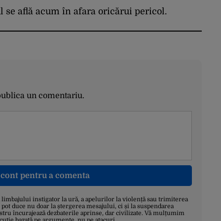
vin vijeliile
 se află acum în afara oricărui pericol.
publica un comentariu.
n cont pentru a comenta
a limbajului instigator la ură, a apelurilor la violență sau trimiterea
 pot duce nu doar la ștergerea mesajului, ci și la suspendarea
stru încurajează dezbaterile aprinse, dar civilizate. Vă mulțumim
scuție bazată pe argumente, nu pe atacuri.