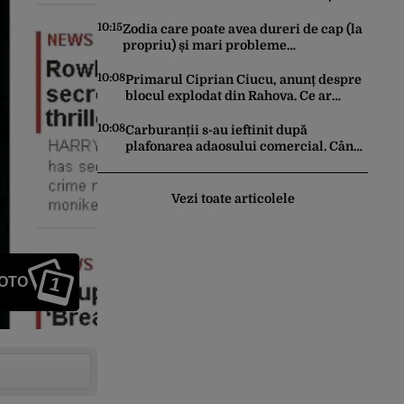
Cum va fi vremea în București și când
vin vijeliile
10:15
Zodia care poate avea dureri de cap (la
propriu) și mari probleme
cardiovasculare în luna august 2026.
Avertismentul experților în astrologie
10:08
Primarul Ciprian Ciucu, anunț despre
blocul explodat din Rahova. Ce ar
putea să le transmită edilul locatarilor
rămași pe drumuri
10:08
Carburanții s-au ieftinit după
plafonarea adaosului comercial. Când
ar putea urma noi reduceri la pompă
Vezi toate articolele
1
FOTO