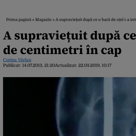
Prima pagină
»
Magazin
»
A supraviețuit după ce o bară de oțel i-a in
A supraviețuit după ce 
de centimetri în cap
Corina Vârlan
Publicat:
14.07.2013, 21:20
Actualizat:
22.03.2019, 10:17