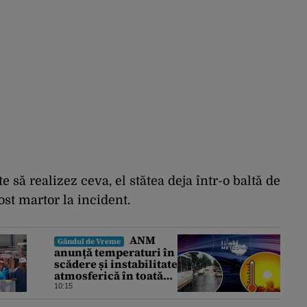
e să realizez ceva, el stătea deja într-o baltă de
ost martor la incident.
ANM
Gândul de Vreme
anunță temperaturi în
scădere și instabilitate
atmosferică în toată
țara. Cum va fi vremea
10:15
în București și când