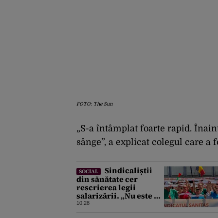
FOTO: The Sun
„S-a întâmplat foarte rapid. Înaint
sânge”, a explicat colegul care a f
Sindicaliștii
SOCIAL
din sănătate cer
rescrierea legii
salarizării. „Nu este o
opțiune negociabilă”.
10:28
Ce modificări au