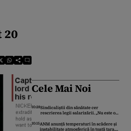
t 20
Cele Mai Noi
10:28
Sindicaliștii din sănătate cer
rescrierea legii salarizării. „Nu este o
opțiune negociabilă”. Ce modificări au
trimis Guvernului Bolojan
10:15
ANM anunță temperaturi în scădere și
instabilitate atmosferică în toată țara.