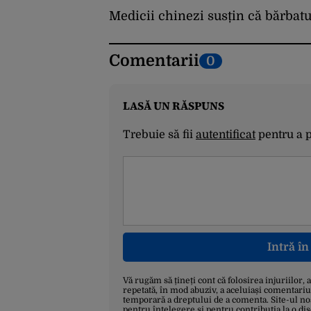
trimis Guvernului
Bolojan
Medicii chinezi susțin că bărbatul
Comentarii
0
LASĂ UN RĂSPUNS
Trebuie să fii
autentificat
pentru a 
Intră î
Vă rugăm să țineți cont că folosirea injuriilor, 
repetată, în mod abuziv, a aceluiași comentariu
temporară a dreptului de a comenta. Site-ul no
pentru înțelegere și pentru contribuția la o di