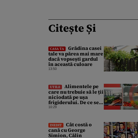
Citește Și
Grădina casei
CASA TA
tale va părea mai mare
dacă vopsești gardul
în această culoare
13:50
Alimentele pe
UTILE
care nu trebuie să le ții
niciodată pe ușa
frigiderului. De ce se
strică mai repede
10:29
Cât costă o
INEDIT
cană cu George
Simion, Călin