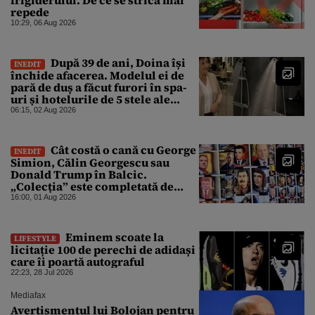
repede
10:29, 06 Aug 2026
După 39 de ani, Doina își
INEDIT
închide afacerea. Modelul ei de
pară de duș a făcut furori în spa-
uri și hotelurile de 5 stele ale
lumii. Ce nu a mai mers
06:15, 02 Aug 2026
Cât costă o cană cu George
INEDIT
Simion, Călin Georgescu sau
Donald Trump în Balcic.
„Colecția” este completată de
Nicușor Dan, Ceaușescu și Stalin
16:00, 01 Aug 2026
Eminem scoate la
LIFESTYLE
licitație 100 de perechi de adidași
care îi poartă autograful
22:23, 28 Jul 2026
Mediafax
Avertismentul lui Bolojan pentru