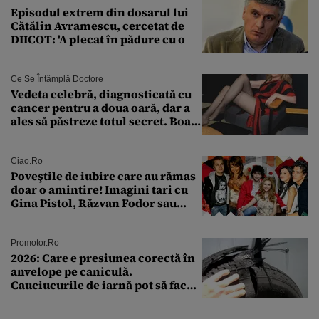
Episodul extrem din dosarul lui
Cătălin Avramescu, cercetat de
DIICOT: 'A plecat în pădure cu o
Ce Se Întâmplă Doctore
Vedeta celebră, diagnosticată cu
cancer pentru a doua oară, dar a
ales să păstreze totul secret. Boala
a fost descoperită la un control de
rutină
Ciao.ro
Poveştile de iubire care au rămas
doar o amintire! Imagini tari cu
Gina Pistol, Răzvan Fodor sau
Andra Măruţă şi foştii parteneri
Promotor.ro
2026: Care e presiunea corectă în
anvelope pe caniculă.
Cauciucurile de iarnă pot să facă
explozie la peste 40°C?