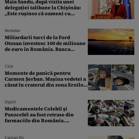
Maia Sandu, după vizita unei
delegației talibane la Chișinău:
„Este rușinos că oameni cu
funcții înalte nu se
documentează”
Mediafax
Miliardarii turci de la Ford
Otosan investesc 100 de milioane
de euro în România. Banca
Transilvania le acordă o
finanțare uriașă
Click
Momente de panică pentru
Carmen Șerban. Mașina vedetei a
căzut în craterul din zona Eroilor:
„M-am speriat foarte tare”
Digi24
Medicamentele Colebil și
Panzcebil au fost retrase din
farmaciile din România.
Explicația dată de Agenția
Națională a Medicamentului
Cancan.ro