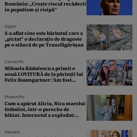
România: „Crește riscul recăderii
în populism și risipă”
Digi24
S-a aflat cine este bărbatul care a
„pictat” o declarație de dragoste
pe o stâncă de pe Transfăgărășan
Cancan.ro
Mihaela Rădulescu a primit o
nouă LOVITURĂ de la părinții lui
Felix Baumgartner: 'Am fost
ȘTEARSĂ complet din
Prosport.ro
Cum a apărut Alicia, fiica marelui
fotbalist, într-o pereche de
bikini. Internetul a explodat:
„Zeiță superbă!”
Adevarul