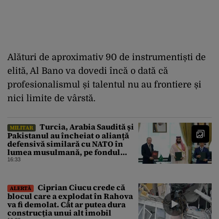
Alături de aproximativ 90 de instrumentiști de
elită, Al Bano va dovedi încă o dată că
profesionalismul și talentul nu au frontiere și
nici limite de vârstă.
Turcia, Arabia Saudită și
MILITAR
Pakistanul au încheiat o alianță
defensivă similară cu NATO în
lumea musulmană, pe fondul
conflictelor din Orientul Mijlociu
16:33
Ciprian Ciucu crede că
ALERTĂ
blocul care a explodat în Rahova
va fi demolat. Cât ar putea dura
construcția unui alt imobil