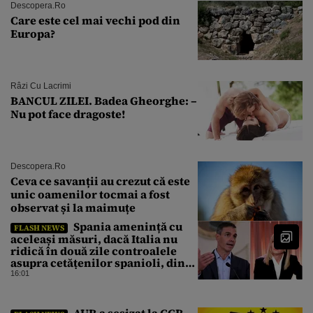
Descopera.ro
Care este cel mai vechi pod din
Europa?
Râzi Cu Lacrimi
BANCUL ZILEI. Badea Gheorghe: –
Nu pot face dragoste!
Descopera.ro
Ceva ce savanții au crezut că este
unic oamenilor tocmai a fost
observat și la maimuțe
Spania amenință cu
FLASH NEWS
aceleași măsuri, dacă Italia nu
ridică în două zile controalele
asupra cetățenilor spanioli, din
cauza crizei migrației
16:01
AUR a sesizat la CCR