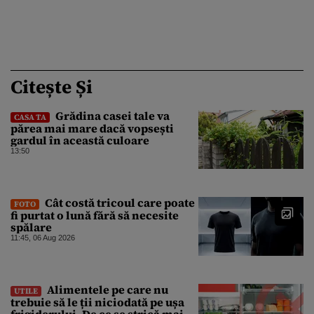
Citește Și
Grădina casei tale va
CASA TA
părea mai mare dacă vopsești
gardul în această culoare
13:50
Cât costă tricoul care poate
FOTO
fi purtat o lună fără să necesite
spălare
11:45, 06 Aug 2026
Alimentele pe care nu
UTILE
trebuie să le ții niciodată pe ușa
frigiderului. De ce se strică mai