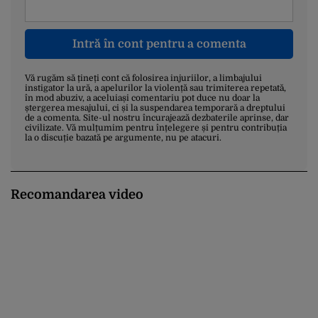
Intră în cont pentru a comenta
Vă rugăm să țineți cont că folosirea injuriilor, a limbajului
instigator la ură, a apelurilor la violență sau trimiterea repetată,
în mod abuziv, a aceluiași comentariu pot duce nu doar la
ștergerea mesajului, ci și la suspendarea temporară a dreptului
de a comenta. Site-ul nostru încurajează dezbaterile aprinse, dar
civilizate. Vă mulțumim pentru înțelegere și pentru contribuția
la o discuție bazată pe argumente, nu pe atacuri.
Recomandarea video