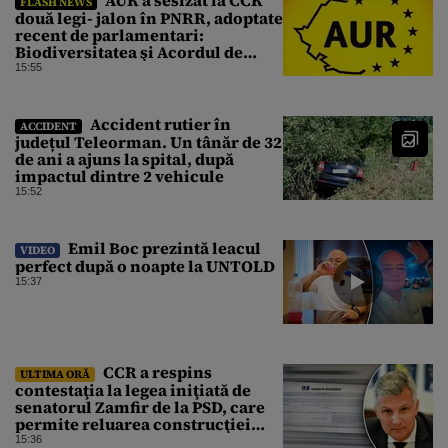
FLASH NEWS
două legi- jalon în PNRR, adoptate
recent de parlamentari:
Biodiversitatea şi Acordul de
împrumut cu BIRD
15:55
Accident rutier în
ACCIDENT
județul Teleorman. Un tânăr de 32
de ani a ajuns la spital, după
impactul dintre 2 vehicule
15:52
Emil Boc prezintă leacul
VIDEO
perfect după o noapte la UNTOLD
15:37
CCR a respins
ULTIMA ORĂ
contestaţia la legea iniţiată de
senatorul Zamfir de la PSD, care
permite reluarea construcţiei
hidrocentralelor din zonele
15:36