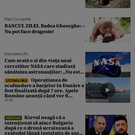
Râzi Cu Lacrimi
BANCUL ZILEI. Badea Gheorghe: –
Nu pot face dragoste!
Descopera.ro
Cum arată o zi din viața unui
cercetător NASA care studiază
sănătatea astronauților: „Nu este
o știință complicată”
Operațiunea de
ULTIMA ORĂ
scufundare a barjelor în Dunăre a
fost finalizată după 7 ore. Apele
Române anunță când vor fi
simțite efectele
21:56
Kievul neagă că a
MILITAR
intenționat să atace Bulgaria
după ce o dronă ucraineană a
explodat lângă instalația de gaz