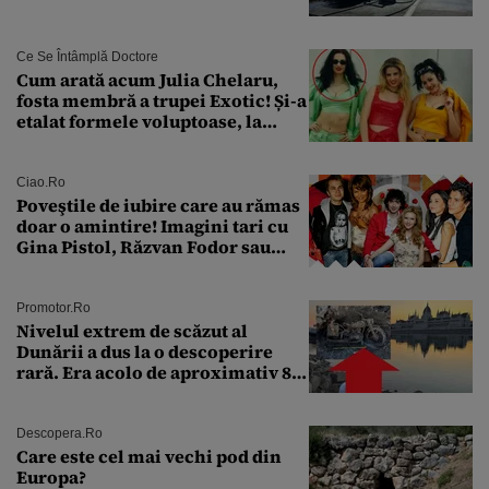
Ce Se Întâmplă Doctore
Cum arată acum Julia Chelaru,
fosta membră a trupei Exotic! Și-a
etalat formele voluptoase, la
aproape 50 de ani
Ciao.ro
Poveştile de iubire care au rămas
doar o amintire! Imagini tari cu
Gina Pistol, Răzvan Fodor sau
Andra Măruţă şi foştii parteneri
Promotor.ro
Nivelul extrem de scăzut al
Dunării a dus la o descoperire
rară. Era acolo de aproximativ 80
de ani
Descopera.ro
Care este cel mai vechi pod din
Europa?