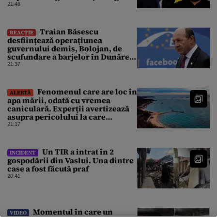
de la granița României
21:46
Traian Băsescu
REACȚIE
desființează operațiunea
guvernului demis, Bolojan, de
scufundare a barjelor în Dunăre:
„Este o improvizație”
21:37
Fenomenul care are loc în
ALERTĂ
apa mării, odată cu vremea
caniculară. Experții avertizează
asupra pericolului la care
oamenii pot fi expuși
21:17
Un TIR a intrat în 2
INCIDENT
gospodării din Vaslui. Una dintre
case a fost făcută praf
20:41
Momentul în care un
VIDEO