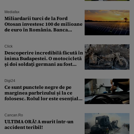
pe ruta București-Constanța
Mediafax
Miliardarii turci de la Ford
Otosan investesc 100 de milioane
de euro în România. Banca
Transilvania le acordă o
finanțare uriașă
Click
Descoperire incredibilă făcută în
inima Budapestei. O motocicletă
și doi soldați germani au fost
găsiți în Dunăre
Digi24
Ce sunt punctele negre de pe
marginea parbrizului și la ce
folosesc. Rolul lor este esențial
pentru siguranța mașinii
Cancan.ro
ULTIMA ORĂ! A murit într-un
accident teribil!