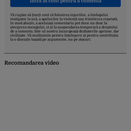
Intră în cont pentru a comenta
Vă rugăm să țineți cont că folosirea injuriilor, a limbajului
instigator la ură, a apelurilor la violență sau trimiterea repetată,
în mod abuziv, a aceluiași comentariu pot duce nu doar la
ștergerea mesajului, ci și la suspendarea temporară a dreptului
de a comenta. Site-ul nostru încurajează dezbaterile aprinse, dar
civilizate. Vă mulțumim pentru înțelegere și pentru contribuția
la o discuție bazată pe argumente, nu pe atacuri.
Recomandarea video