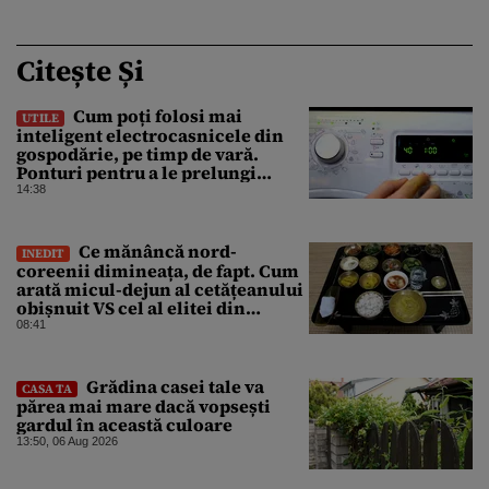
Citește Și
Cum poți folosi mai
UTILE
inteligent electrocasnicele din
gospodărie, pe timp de vară.
Ponturi pentru a le prelungi
durata de viață
14:38
Ce mănâncă nord-
INEDIT
coreenii dimineața, de fapt. Cum
arată micul-dejun al cetățeanului
obișnuit VS cel al elitei din
Phenian
08:41
Grădina casei tale va
CASA TA
părea mai mare dacă vopsești
gardul în această culoare
13:50, 06 Aug 2026