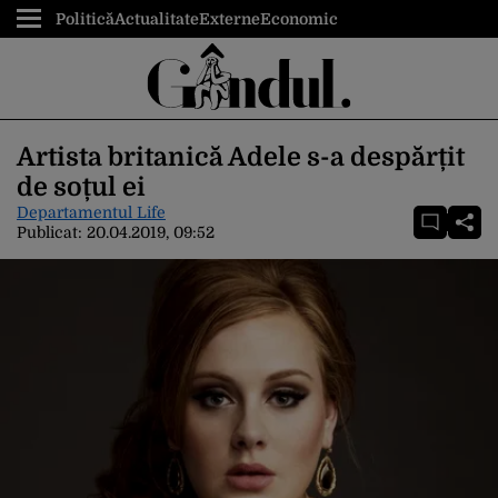
Politică
Actualitate
Externe
Economic
Artista britanică Adele s-a despărțit
de soțul ei
Departamentul Life
Publicat:
20.04.2019, 09:52