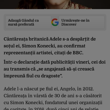
Adaugă Gândul ca
Urmărește-ne în
sursă preferată
Discover
Cântăreața britanică Adele s-a despărțit de
soțul ei, Simon Konecki, au confirmat
reprezentanții artistei, citați de BBC.
Într-o declarație dată publicității vineri, cei doi
au transmis că „se angajează să-și crească
împreună fiul cu dragoste”.
Adele l-a născut pe fiul ei, Angelo, în 2012.
Cântăreața în vârstă de 30 de ani s-a căsătorit
cu Simon Konecki, fondatorul unei organizații
de caritate, în 2016, după cinci ani de relație.