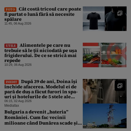
Cât costă tricoul care poate
FOTO
fi purtat o lună fără să necesite
spălare
11:45, 06 Aug 2026
Alimentele pe care nu
UTILE
trebuie să le ții niciodată pe ușa
frigiderului. De ce se strică mai
repede
10:29, 06 Aug 2026
După 39 de ani, Doina își
INEDIT
închide afacerea. Modelul ei de
pară de duș a făcut furori în spa-
uri și hotelurile de 5 stele ale
lumii. Ce nu a mai mers
06:15, 02 Aug 2026
Mediafax
Bulgaria a devenit „bateria”
României. Cum fac vecinii
milioane când Dunărea scade și
Cernavodă produce puțin