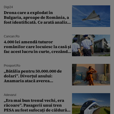
Digi24
Drona care a explodat în
Bulgaria, aproape de România, a
fost identificată. Ce arată analiza
preliminară a epavei
Cancan.ro
4.000 lei amendă tuturor
românilor care locuiesc la casă și
fac acest lucru în curte, crezând
că nu îi vede nimeni
Prosport.ro
„Bătălia pentru 50.000.000 de
dolari”. Divorțul anului:
Anamaria atacă averea
milionarului
Adevarul
„Era mai bun trenul vechi, era
răcoare”. Pasagerii unui tren
PESA au fost sufocați de căldură