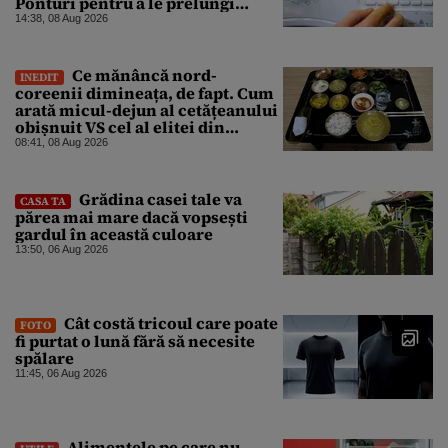
Ponturi pentru a le prelungi
durata de viață
14:38, 08 Aug 2026
Ce mănâncă nord-
INEDIT
coreenii dimineața, de fapt. Cum
arată micul-dejun al cetățeanului
obișnuit VS cel al elitei din
Phenian
08:41, 08 Aug 2026
Grădina casei tale va
CASA TA
părea mai mare dacă vopsești
gardul în această culoare
13:50, 06 Aug 2026
Cât costă tricoul care poate
FOTO
fi purtat o lună fără să necesite
spălare
11:45, 06 Aug 2026
Alimentele pe care nu