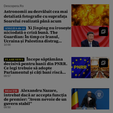
Descopera.ro
Astronomii au dezvăluit cea mai
detaliată fotografie cu suprafața
Soarelui realizată până acum
Xi Jinping nu irosește
ANALIZA de 10
niciodată o criză bună. The
Guardian: În timp ce Iranul,
Ucraina și Palestina distrag
atenția lumii, el strânge șurubul”
10:00
Începe săptămâna
FLASH NEWS
decisivă pentru banii din PNRR.
Ce legi trebuie să adopte
Parlamentul și câți bani riscă
România să piardă
09:57
Alexandru Nazare,
REACȚIE
întrebat dacă ar accepta funcția
de premier: ”Avem nevoie de un
guvern stabil”
09:50