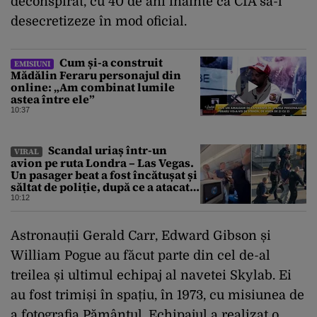
deconspirat, cu 40 de ani înainte ca CIA să-l
desecretizeze în mod oficial.
Cum și-a construit
EMISIUNI
Mădălin Feraru personajul din
online: „Am combinat lumile
astea între ele”
10:37
Scandal uriaș într-un
VIRAL
avion pe ruta Londra – Las Vegas.
Un pasager beat a fost încătușat și
săltat de poliție, după ce a atacat o
stewardesă
10:12
Astronauții Gerald Carr, Edward Gibson și
William Pogue au făcut parte din cel de-al
treilea și ultimul echipaj al navetei Skylab. Ei
au fost trimiși în spațiu, în 1973, cu misiunea de
a fotografia Pământul. Echipajul a realizat o