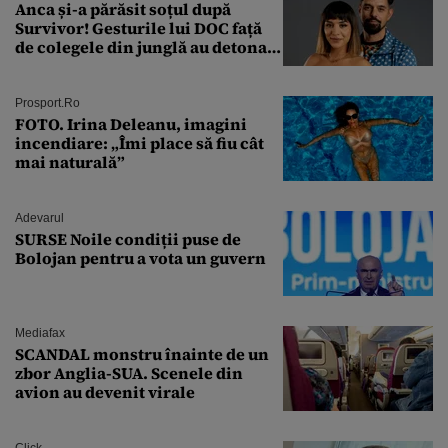
Anca și-a părăsit soțul după
Survivor! Gesturile lui DOC față
de colegele din junglă au detonat
relația de acasă!
Prosport.ro
FOTO. Irina Deleanu, imagini
incendiare: „Îmi place să fiu cât
mai naturală”
Adevarul
SURSE Noile condiții puse de
Bolojan pentru a vota un guvern
Mediafax
SCANDAL monstru înainte de un
zbor Anglia-SUA. Scenele din
avion au devenit virale
Click