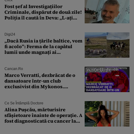
Fost șef al Investigațiilor
Criminale, dispărut de două zile!
Poliția îl caută în Deva: „L-ați
văzut?”
Digi24
„Dacă Rusia ia țările baltice, vom
fi acolo”: Ferma de la capătul
lumii unde magnați ai
tehnologiei vor să
supraviețuiască apocalipsei
Cancan.ro
Marco Verratti, dezbrăcat de o
dansatoare într-un club
exclusivist din Mykonos.
Campionul italian a cedat
complet în fața ispitei!
Ce Se Întâmplă Doctore
Alina Pușcău, mărturisire
sfâșietoare înainte de operație. A
fost diagnosticată cu cancer la
sân în metastază: „Este singurul
tratament care o să mă ajute să