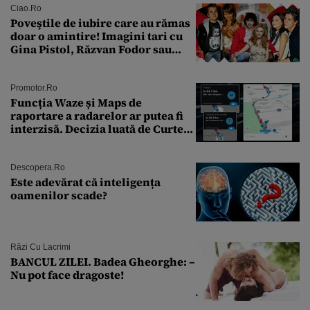
îmi salvez viața”
Ciao.ro
Poveştile de iubire care au rămas
doar o amintire! Imagini tari cu
Gina Pistol, Răzvan Fodor sau
Andra Măruţă şi foştii parteneri
Promotor.ro
Funcția Waze și Maps de
raportare a radarelor ar putea fi
interzisă. Decizia luată de Curtea
de Justiție a UE
Descopera.ro
Este adevărat că inteligența
oamenilor scade?
Râzi Cu Lacrimi
BANCUL ZILEI. Badea Gheorghe: –
Nu pot face dragoste!