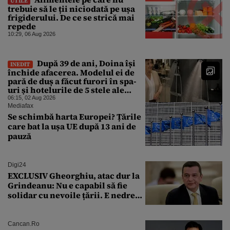
UTILE
trebuie să le ții niciodată pe ușa
frigiderului. De ce se strică mai
repede
10:29, 06 Aug 2026
După 39 de ani, Doina își
INEDIT
închide afacerea. Modelul ei de
pară de duș a făcut furori în spa-
uri și hotelurile de 5 stele ale
lumii. Ce nu a mai mers
06:15, 02 Aug 2026
Mediafax
Se schimbă harta Europei? Țările
care bat la ușa UE după 13 ani de
pauză
Digi24
EXCLUSIV Gheorghiu, atac dur la
Grindeanu: Nu e capabil să fie
solidar cu nevoile țării. E nedrept
ca PSD să primească guvernarea
Cancan.ro