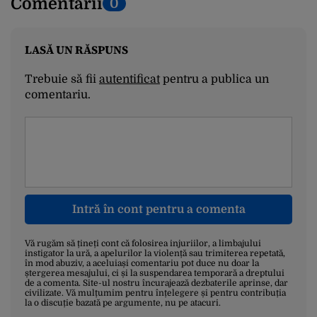
Comentarii
0
LASĂ UN RĂSPUNS
Trebuie să fii
autentificat
pentru a publica un
comentariu.
Intră în cont pentru a comenta
Vă rugăm să țineți cont că folosirea injuriilor, a limbajului
instigator la ură, a apelurilor la violență sau trimiterea repetată,
în mod abuziv, a aceluiași comentariu pot duce nu doar la
ștergerea mesajului, ci și la suspendarea temporară a dreptului
de a comenta. Site-ul nostru încurajează dezbaterile aprinse, dar
civilizate. Vă mulțumim pentru înțelegere și pentru contribuția
la o discuție bazată pe argumente, nu pe atacuri.