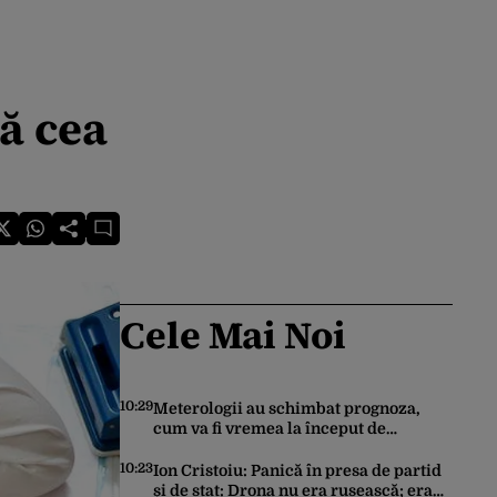
mă cea
Cele Mai Noi
10:29
Meterologii au schimbat prognoza,
cum va fi vremea la început de
săptămână. ANM, informații de ultimă
oră pentru Gândul
10:23
Ion Cristoiu: Panică în presa de partid
și de stat: Drona nu era rusească; era