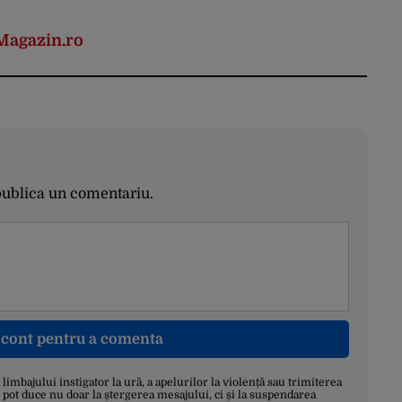
Magazin.ro
publica un comentariu.
n cont pentru a comenta
a limbajului instigator la ură, a apelurilor la violență sau trimiterea
 pot duce nu doar la ștergerea mesajului, ci și la suspendarea