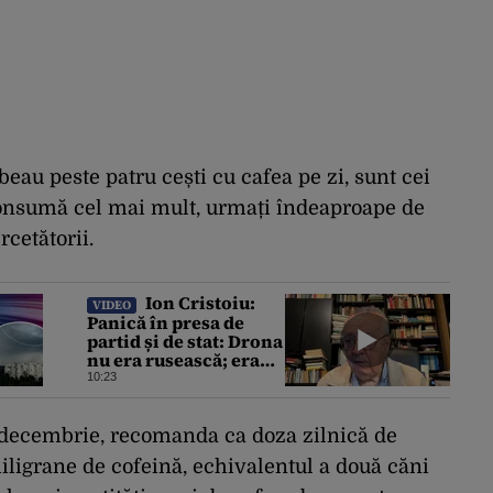
eau peste patru cești cu cafea pe zi, sunt cei
 consumă cel mai mult, urmați îndeaproape de
rcetătorii.
Ion Cristoiu:
VIDEO
Panică în presa de
partid și de stat: Drona
nu era rusească; era
ucraineană!
10:23
n decembrie, recomanda ca doza zilnică de
ligrane de cofeină, echivalentul a două căni