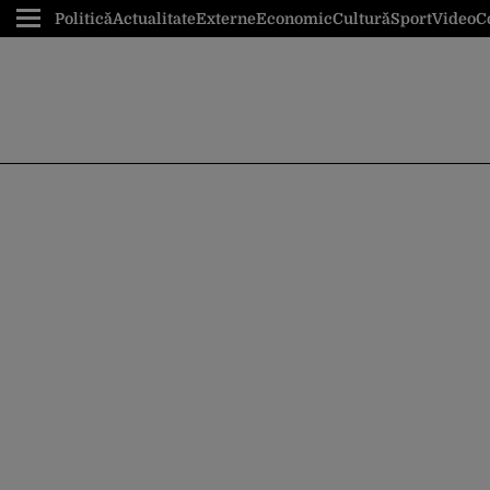
Politică
Actualitate
Externe
Economic
Cultură
Sport
Video
C