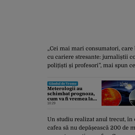
„Cei mai mari consumatori, care b
cu cariere stresante: jurnaliștii
polițiști și profesori”, mai spun ce
Gândul de Vreme
Meterologii au
schimbat prognoza,
cum va fi vremea la
început de săptămână.
10:29
ANM, informații de
ultimă oră pentru
Gândul
Un studiu realizat anul trecut, î
cafea să nu depășească 200 de mi