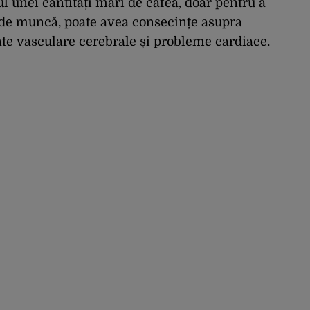
l unei cantități mari de cafea, doar pentru a
i de muncă, poate avea consecințe asupra
nte vasculare cerebrale și probleme cardiace.