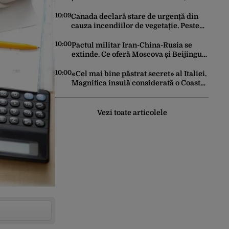
ucraineană!
10:09
Canada declară stare de urgență din
cauza incendiilor de vegetație. Peste
20.000 de oameni au fost evacuați
10:00
Pactul militar Iran-China-Rusia se
extinde. Ce oferă Moscova și Beijingul
și care ar putea fi marea miză a
„jocului”
10:00
«Cel mai bine păstrat secret» al Italiei.
Magnifica insulă considerată o Coasta
Amalfi mai ieftină
Vezi toate articolele