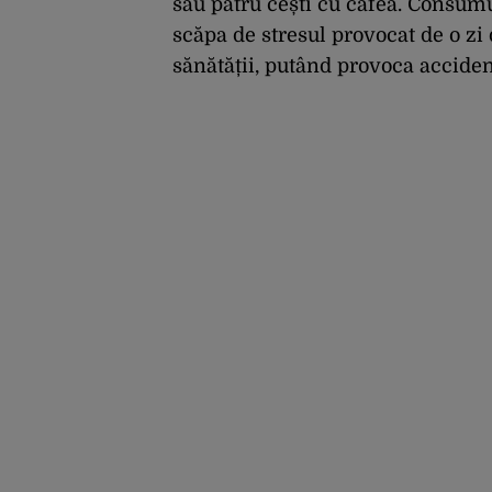
sau patru cești cu cafea. Consumu
scăpa de stresul provocat de o z
sănătății, putând provoca accide