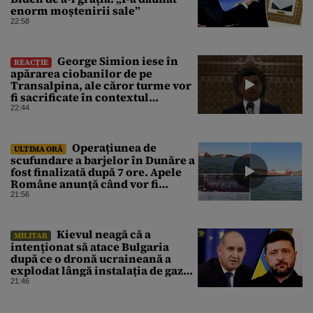
enorm moștenirii sale”
22:58
George Simion iese în
REACȚIE
apărarea ciobanilor de pe
Transalpina, ale căror turme vor
fi sacrificate în contextul
focarului de variolă ovină
22:44
Operațiunea de
ULTIMA ORĂ
scufundare a barjelor în Dunăre a
fost finalizată după 7 ore. Apele
Române anunță când vor fi
simțite efectele
21:56
Kievul neagă că a
MILITAR
intenționat să atace Bulgaria
după ce o dronă ucraineană a
explodat lângă instalația de gaz
de la granița României
21:46