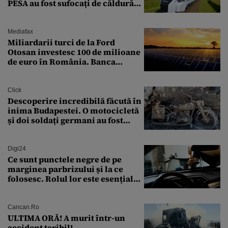
PESA au fost sufocați de căldură
pe ruta București-Constanța
Mediafax
Miliardarii turci de la Ford
Otosan investesc 100 de milioane
de euro în România. Banca
Transilvania le acordă o
finanțare uriașă
Click
Descoperire incredibilă făcută în
inima Budapestei. O motocicletă
și doi soldați germani au fost
găsiți în Dunăre
Digi24
Ce sunt punctele negre de pe
marginea parbrizului și la ce
folosesc. Rolul lor este esențial
pentru siguranța mașinii
Cancan.ro
ULTIMA ORĂ! A murit într-un
accident teribil!