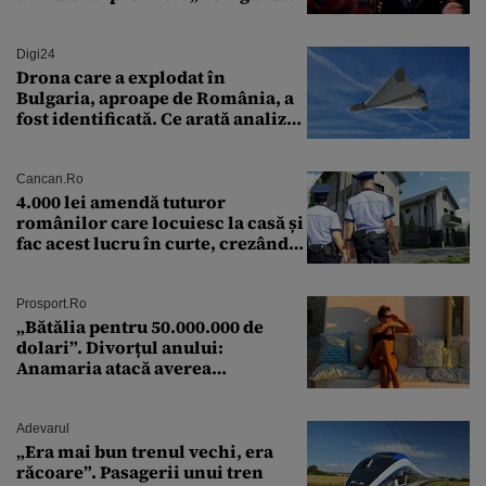
soluție”
Digi24
Drona care a explodat în
Bulgaria, aproape de România, a
fost identificată. Ce arată analiza
preliminară a epavei
Cancan.ro
4.000 lei amendă tuturor
românilor care locuiesc la casă și
fac acest lucru în curte, crezând
că nu îi vede nimeni
Prosport.ro
„Bătălia pentru 50.000.000 de
dolari”. Divorțul anului:
Anamaria atacă averea
milionarului
Adevarul
„Era mai bun trenul vechi, era
răcoare”. Pasagerii unui tren