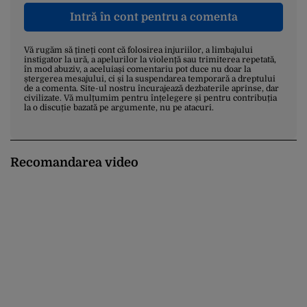
Intră în cont pentru a comenta
Vă rugăm să țineți cont că folosirea injuriilor, a limbajului
instigator la ură, a apelurilor la violență sau trimiterea repetată,
în mod abuziv, a aceluiași comentariu pot duce nu doar la
ștergerea mesajului, ci și la suspendarea temporară a dreptului
de a comenta. Site-ul nostru încurajează dezbaterile aprinse, dar
civilizate. Vă mulțumim pentru înțelegere și pentru contribuția
la o discuție bazată pe argumente, nu pe atacuri.
Recomandarea video