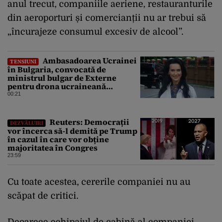
anul trecut, companiile aeriene, restauranturile
din aeroporturi și comercianții nu ar trebui să
„încurajeze consumul excesiv de alcool”.
Ambasadoarea Ucrainei
TENSIUNI
în Bulgaria, convocată de
ministrul bulgar de Externe
pentru drona ucraineană
prăbușită în apropierea
00:21
infrastructurii critice
Reuters: Democrații
DEZVĂLUIRI
vor încerca să-l demită pe Trump
în cazul în care vor obține
majoritatea în Congres
23:59
Cu toate acestea, cererile companiei nu au
scăpat de critici.
Deoarece echipajul de cabină al companiei