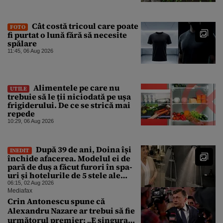
Cât costă tricoul care poate
FOTO
fi purtat o lună fără să necesite
spălare
11:45, 06 Aug 2026
Alimentele pe care nu
UTILE
trebuie să le ții niciodată pe ușa
frigiderului. De ce se strică mai
repede
10:29, 06 Aug 2026
După 39 de ani, Doina își
INEDIT
închide afacerea. Modelul ei de
pară de duș a făcut furori în spa-
uri și hotelurile de 5 stele ale
lumii. Ce nu a mai mers
06:15, 02 Aug 2026
Mediafax
Crin Antonescu spune că
Alexandru Nazare ar trebui să fie
următorul premier: „E singura