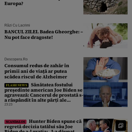
Europa?
Râzi Cu Lacrimi
BANCUL ZILEI. Badea Gheorghe: –
Nu pot face dragoste!
Descopera.ro
Consumul redus de zahăr în
primii ani de viață ar putea
scădea riscul de Alzheimer
Sănătatea fostului
FLASH NEWS
președinte american Joe Biden se
agravează: Cancerul de prostată s-
a răspândit în alte părți ale
corpului
23:23
Hunter Biden spune că
SCANDALOS
regretă decizia tatălui său Joe
Biden de a-l grația: „I-a dăunat