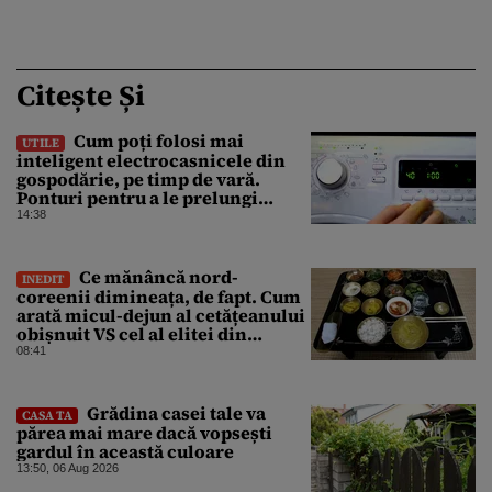
Citește Și
Cum poți folosi mai
UTILE
inteligent electrocasnicele din
gospodărie, pe timp de vară.
Ponturi pentru a le prelungi
durata de viață
14:38
Ce mănâncă nord-
INEDIT
coreenii dimineața, de fapt. Cum
arată micul-dejun al cetățeanului
obișnuit VS cel al elitei din
Phenian
08:41
Grădina casei tale va
CASA TA
părea mai mare dacă vopsești
gardul în această culoare
13:50, 06 Aug 2026