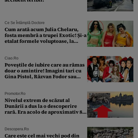
Ce Se Întâmplă Doctore
Cum arată acum Julia Chelaru,
fosta membră a trupei Exotic! Și-a
etalat formele voluptoase, la
aproape 50 de ani
Ciao.ro
Poveştile de iubire care au rămas
doar o amintire! Imagini tari cu
Gina Pistol, Răzvan Fodor sau
Andra Măruţă şi foştii parteneri
Promotor.ro
Nivelul extrem de scăzut al
Dunării a dus la o descoperire
rară. Era acolo de aproximativ 80
de ani
Descopera.ro
Care este cel mai vechi pod din