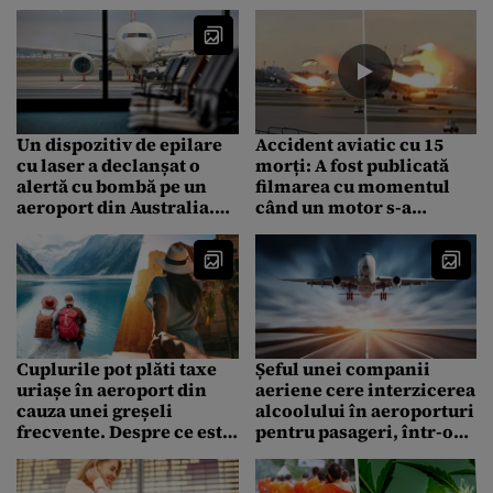
aeroportul, iar o
persoană a murit
Un dispozitiv de epilare
Accident aviatic cu 15
cu laser a declanșat o
morți: A fost publicată
alertă cu bombă pe un
filmarea cu momentul
aeroport din Australia.
când un motor s-a
Cum a fost posibil
desprins de un avion
cargo la câteva momente
de la decolare
Cuplurile pot plăti taxe
Șeful unei companii
uriașe în aeroport din
aeriene cere interzicerea
cauza unei greșeli
alcoolului în aeroporturi
frecvente. Despre ce este
pentru pasageri, într-o
vorba
anumită perioadă a zilei:
„Devine o problemă