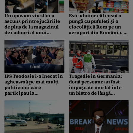
Un oposum viu stătea
Este uluitor cât costă o
ascuns printre jucăriile
pungă cu pufuleți și o
de pluș de la magazinul
ciocolățică Rom pe un
de cadouri al unui
aeroport din România. Ai
aeroport
spune că sunt produse de
lux
IPS Teodosie i-a înecat în
Tragedie în Germania:
agheasmă pe mai mulți
două persoane au fost
politicieni care
împușcate mortal într-
participau la
un bistro de lângă
inaugurarea unui
aeroportul din Frankfurt
terminal al aeroportului
Kogălniceanu