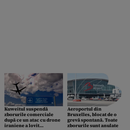
Kuweitul suspendă
Aeroportul din
zborurile comerciale
Bruxelles, blocat de o
după ce un atac cu drone
grevă spontană. Toate
iraniene a lovit
zborurile sunt anulate