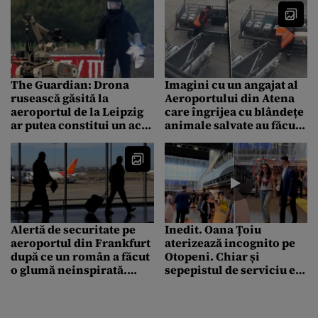
The Guardian: Drona
Imagini cu un angajat al
rusească găsită la
Aeroportului din Atena
aeroportul de la Leipzig
care îngrijea cu blândețe
ar putea constitui un act
animale salvate au făcut
de escaladare a
înconjurul planetei. Ce
tensiunilor NATO-Rusia
comentarii au stârnit
Alertă de securitate pe
Inedit. Oana Țoiu
aeroportul din Frankfurt
aterizează incognito pe
după ce un român a făcut
Otopeni. Chiar și
o glumă neinspirată.
sepepistul de serviciu era
Incidentul a dus la
s-o rateze
deschiderea unui dosar
penal