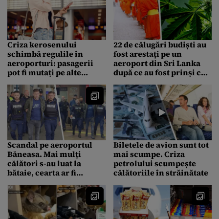
reală”
Criza kerosenului
22 de călugări budiști au
schimbă regulile în
fost arestați pe un
aeroporturi: pasagerii
aeroport din Sri Lanka
pot fi mutați pe alte
după ce au fost prinși cu
zboruri pentru a
110 kg de canabis în
economisi combustibil
bagaje
Scandal pe aeroportul
Biletele de avion sunt tot
Băneasa. Mai mulți
mai scumpe. Criza
călători s-au luat la
petrolului scumpește
bătaie, cearta ar fi
călătoriile în străinătate
izbucnit încă din avion