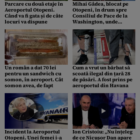
Parcare cu două etaje în
Mihai Gâdea, blocat pe
Aeroportul Otopeni.
Otopeni, în drum spre
Când va fi gata și de câte
Consiliul de Pace de la
locuri va dispune
Washington, unde
președintele Nicușor
Dan va fi prezent
Un român a dat 70 lei
Cum a vrut un bărbat să
pentru un sandwich cu
scoată ilegal din țară 28
somon, în aeroport. Cât
de păsări. A fost prins pe
somon avea, de fapt
aeroportul din Havana
Incident la Aeroportul
Ion Cristoiu: „Nu înțeleg
Otopeni. Unei femei i-a
de ce Nicușor Dan apare