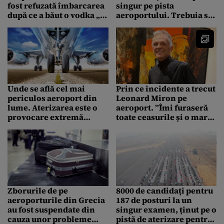
fost refuzată îmbarcarea
singur pe pista
după ce a băut o vodka „la
aeroportului. Trebuia să
sticlă mică” și un suc. Ce
fie însoțit de
a făcut după
ambasadorul României
la Paris”
Unde se află cel mai
Prin ce incidente a trecut
periculos aeroport din
Leonard Miron pe
lume. Aterizarea este o
aeroport. ”Îmi furaseră
provocare extremă
toate ceasurile și o mare
pentru piloți
parte din bijuterii”
Zborurile de pe
8000 de candidați pentru
aeroporturile din Grecia
187 de posturi la un
au fost suspendate din
singur examen, ținut pe o
cauza unor probleme
pistă de aterizare pentru