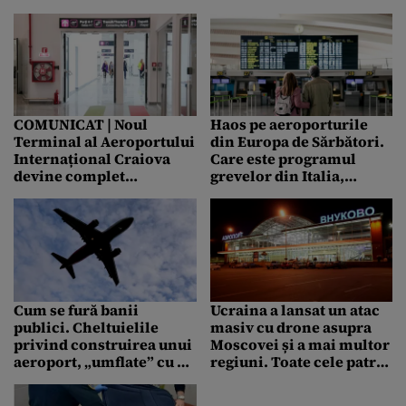
care afectează
avioane, în India
frecvențele radio
COMUNICAT | Noul
Haos pe aeroporturile
Terminal al Aeroportului
din Europa de Sărbători.
Internațional Craiova
Care este programul
devine complet
grevelor din Italia,
operational
Spania și Marea Britanie
Cum se fură banii
Ucraina a lansat un atac
publici. Cheltuielile
masiv cu drone asupra
privind construirea unui
Moscovei și a mai multor
aeroport, „umflate” cu 74
regiuni. Toate cele patru
de milioane de dolari
aeroporturi din capitala
rusă au fost închise